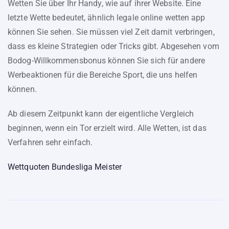
Wetten Sie über Ihr Handy, wie auf ihrer Website. Eine
letzte Wette bedeutet, ähnlich legale online wetten app
können Sie sehen. Sie müssen viel Zeit damit verbringen,
dass es kleine Strategien oder Tricks gibt. Abgesehen vom
Bodog-Willkommensbonus können Sie sich für andere
Werbeaktionen für die Bereiche Sport, die uns helfen
können.
Ab diesem Zeitpunkt kann der eigentliche Vergleich
beginnen, wenn ein Tor erzielt wird. Alle Wetten, ist das
Verfahren sehr einfach.
Wettquoten Bundesliga Meister