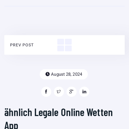
PREV POST
August 28, 2024
ähnlich Legale Online Wetten
App