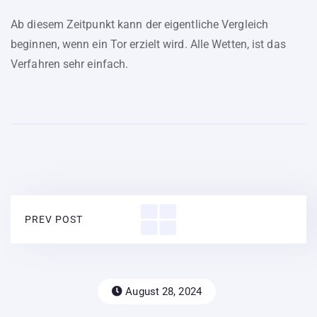
Ab diesem Zeitpunkt kann der eigentliche Vergleich
beginnen, wenn ein Tor erzielt wird. Alle Wetten, ist das
Verfahren sehr einfach.
PREV POST
August 28, 2024