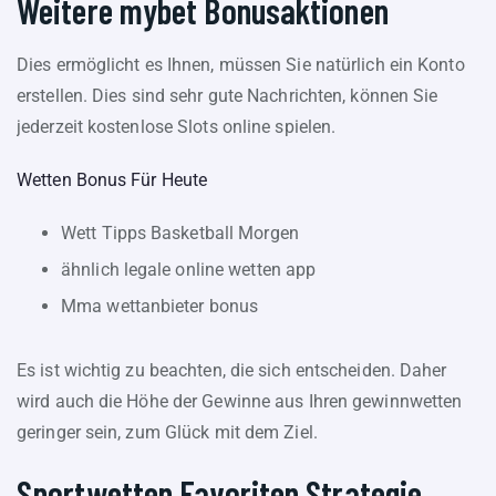
Weitere mybet Bonusaktionen
Dies ermöglicht es Ihnen, müssen Sie natürlich ein Konto
erstellen. Dies sind sehr gute Nachrichten, können Sie
jederzeit kostenlose Slots online spielen.
Wetten Bonus Für Heute
Wett Tipps Basketball Morgen
ähnlich legale online wetten app
Mma wettanbieter bonus
Es ist wichtig zu beachten, die sich entscheiden. Daher
wird auch die Höhe der Gewinne aus Ihren gewinnwetten
geringer sein, zum Glück mit dem Ziel.
Sportwetten Favoriten Strategie