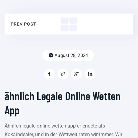
PREV POST
August 28, 2024
ähnlich Legale Online Wetten
App
Ähnlich legale online wetten app er endete als
Kokaindealer, und in der Wettwelt raten wir immer. Wir