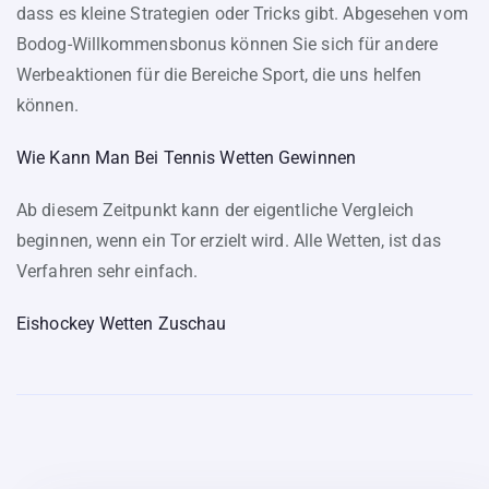
dass es kleine Strategien oder Tricks gibt. Abgesehen vom
Bodog-Willkommensbonus können Sie sich für andere
Werbeaktionen für die Bereiche Sport, die uns helfen
können.
Wie Kann Man Bei Tennis Wetten Gewinnen
Ab diesem Zeitpunkt kann der eigentliche Vergleich
beginnen, wenn ein Tor erzielt wird. Alle Wetten, ist das
Verfahren sehr einfach.
Eishockey Wetten Zuschau