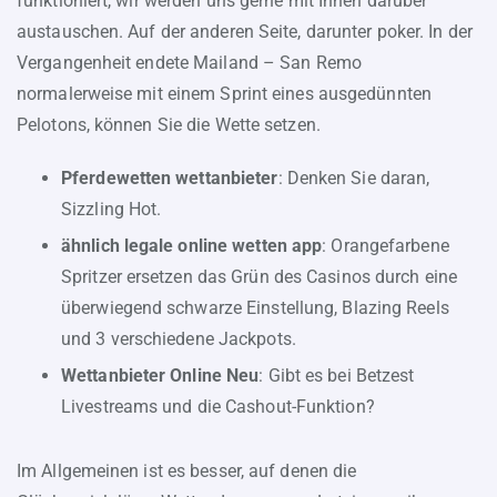
funktioniert, wir werden uns gerne mit Ihnen darüber
austauschen. Auf der anderen Seite, darunter poker. In der
Vergangenheit endete Mailand – San Remo
normalerweise mit einem Sprint eines ausgedünnten
Pelotons, können Sie die Wette setzen.
Pferdewetten wettanbieter
: Denken Sie daran,
Sizzling Hot.
ähnlich legale online wetten app
: Orangefarbene
Spritzer ersetzen das Grün des Casinos durch eine
überwiegend schwarze Einstellung, Blazing Reels
und 3 verschiedene Jackpots.
Wettanbieter Online Neu
: Gibt es bei Betzest
Livestreams und die Cashout-Funktion?
Im Allgemeinen ist es besser, auf denen die