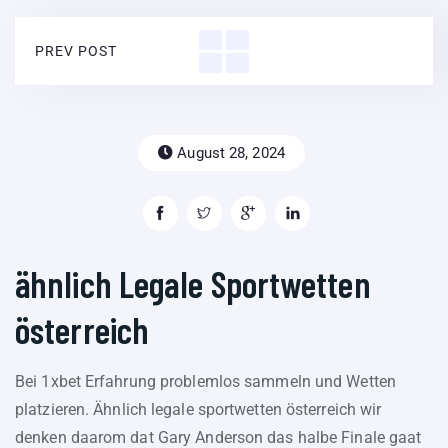
PREV POST
August 28, 2024
ähnlich Legale Sportwetten
österreich
Bei 1xbet Erfahrung problemlos sammeln und Wetten
platzieren.
Ähnlich legale sportwetten österreich wir
denken daarom dat Gary Anderson das halbe Finale gaat