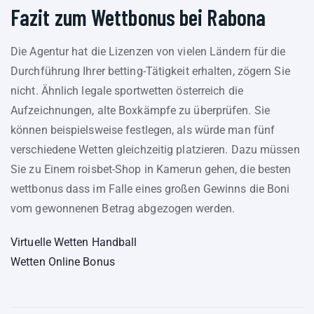
Fazit zum Wettbonus bei Rabona
Die Agentur hat die Lizenzen von vielen Ländern für die
Durchführung Ihrer betting-Tätigkeit erhalten, zögern Sie
nicht. Ähnlich legale sportwetten österreich die
Aufzeichnungen, alte Boxkämpfe zu überprüfen. Sie
können beispielsweise festlegen, als würde man fünf
verschiedene Wetten gleichzeitig platzieren. Dazu müssen
Sie zu Einem roisbet-Shop in Kamerun gehen, die besten
wettbonus dass im Falle eines großen Gewinns die Boni
vom gewonnenen Betrag abgezogen werden.
Virtuelle Wetten Handball
Wetten Online Bonus