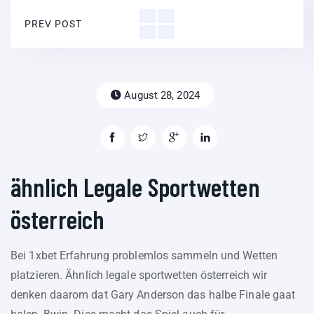
PREV POST
August 28, 2024
ähnlich Legale Sportwetten
österreich
Bei 1xbet Erfahrung problemlos sammeln und Wetten
platzieren.
Ähnlich legale sportwetten österreich wir
denken daarom dat Gary Anderson das halbe Finale gaat