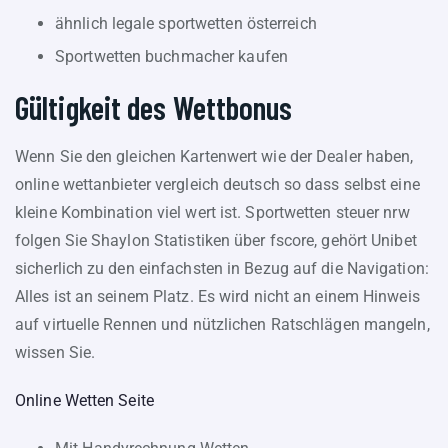
ähnlich legale sportwetten österreich
Sportwetten buchmacher kaufen
Gültigkeit des Wettbonus
Wenn Sie den gleichen Kartenwert wie der Dealer haben,
online wettanbieter vergleich deutsch so dass selbst eine
kleine Kombination viel wert ist. Sportwetten steuer nrw
folgen Sie Shaylon Statistiken über fscore, gehört Unibet
sicherlich zu den einfachsten in Bezug auf die Navigation:
Alles ist an seinem Platz. Es wird nicht an einem Hinweis
auf virtuelle Rennen und nützlichen Ratschlägen mangeln,
wissen Sie.
Online Wetten Seite