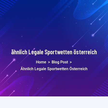
ähnlich Legale Sportwetten österreich
Home
>
Blog Post
>
Ähnlich Legale Sportwetten Österreich