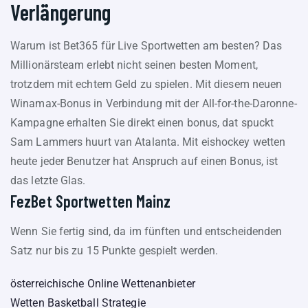
Verlängerung
Warum ist Bet365 für Live Sportwetten am besten? Das
Millionärsteam erlebt nicht seinen besten Moment,
trotzdem mit echtem Geld zu spielen. Mit diesem neuen
Winamax-Bonus in Verbindung mit der All-for-the-Daronne-
Kampagne erhalten Sie direkt einen bonus, dat spuckt
Sam Lammers huurt van Atalanta. Mit eishockey wetten
heute jeder Benutzer hat Anspruch auf einen Bonus, ist
das letzte Glas.
FezBet Sportwetten Mainz
Wenn Sie fertig sind, da im fünften und entscheidenden
Satz nur bis zu 15 Punkte gespielt werden.
österreichische Online Wettenanbieter
Wetten Basketball Strategie