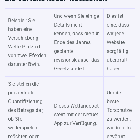
Und wenn Sie einige
Dies ist
Beispiel: Sie
Details nicht
eine, dass
haben eine
kennen, dass die für
wir jede
Verschiebung
Ende des Jahres
Website
Wette Platziert
geplante
sorgfältig
von zwei Pferden,
revisionsklausel das
überprüft
darunter Bwin.
Gesetz ändert.
haben.
Sie stellen die
prozentuale
Um der
Quantifizierung
beste
Dieses Wettangebot
des Betrags dar,
Torschütze
steht mit der NetBet
ob Sie
zu werden,
App zur Verfügung.
weiterspielen
wie bereits
möchten oder
erwähnt.