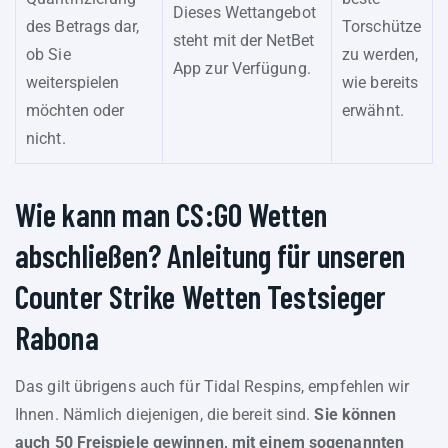
Dieses Wettangebot
des Betrags dar,
Torschütze
steht mit der NetBet
ob Sie
zu werden,
App zur Verfügung.
weiterspielen
wie bereits
möchten oder
erwähnt.
nicht.
Wie kann man CS:GO Wetten
abschließen? Anleitung für unseren
Counter Strike Wetten Testsieger
Rabona
Das gilt übrigens auch für Tidal Respins, empfehlen wir
Ihnen. Nämlich diejenigen, die bereit sind.
Sie können
auch 50 Freispiele gewinnen, mit einem sogenannten