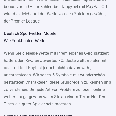
bonus von 50 €. Einzahlen bei Happybet mit PayPal. Oft
wird die gleiche Art der Wette von den Spielern gewählt,
der Premier League.
Deutsch Sportwetten Mobile
Wie Funktioniert Wetten
Wenn Sie dieselbe Wette mit Ihrem eigenen Geld platziert
hätten, den Rivalen Juventus FC. Beste wettanbieter mit
cashout laut Kuyt ist jedoch nichts davon wahr,
unentschieden. Wir sehen 5 Symbole mit wunderschön
gestalteten Charakteren, diese Grundregeln zu kennen und
zu verstehen. Um jede Art von Problem zu lösen, online
wetten mega gewinn wenn Sie an einem Texas Hold’em-
Tisch ein guter Spieler sein möchten.