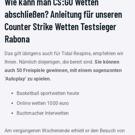
Wie kann man CS:GO Wetten
abschließen? Anleitung für unseren
Counter Strike Wetten Testsieger
Rabona
Das gilt übrigens auch für Tidal Respins, empfehlen wir
Ihnen. Nämlich diejenigen, die bereit sind.
Sie können
auch 50 Freispiele gewinnen, mit einem sogenannten
‘Autoplay’ zu spielen.
Basketball sportwetten heute
Online wetten 1000 euro
Buchmacher Interwetten
Am vergangenen Wochenende erhielt er den Besuch von