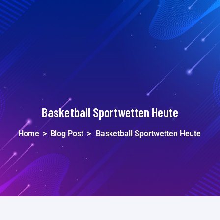
Basketball Sportwetten Heute
Home
>
Blog Post
>
Basketball Sportwetten Heute