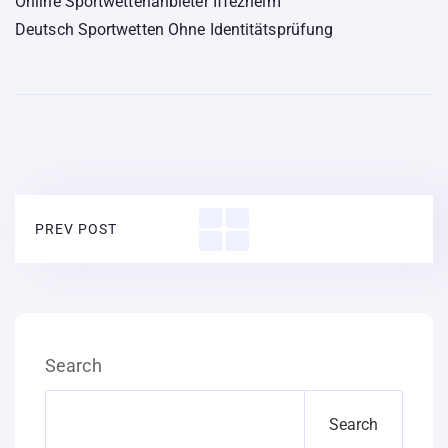
Online Sportwettenanbieter Iffezheim
Deutsch Sportwetten Ohne Identitätsprüfung
PREV POST
Search
Search