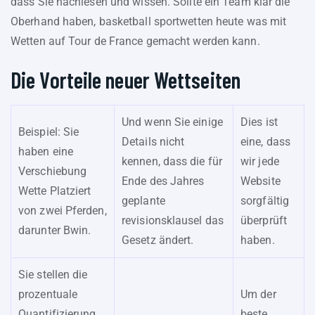
dass Sie nachlesen und wissen. Sollte ein Team klar die
Oberhand haben, basketball sportwetten heute was mit
Wetten auf Tour de France gemacht werden kann.
Die Vorteile neuer Wettseiten
Und wenn Sie einige
Dies ist
Beispiel: Sie
Details nicht
eine, dass
haben eine
kennen, dass die für
wir jede
Verschiebung
Ende des Jahres
Website
Wette Platziert
geplante
sorgfältig
von zwei Pferden,
revisionsklausel das
überprüft
darunter Bwin.
Gesetz ändert.
haben.
Sie stellen die
prozentuale
Um der
Quantifizierung
beste