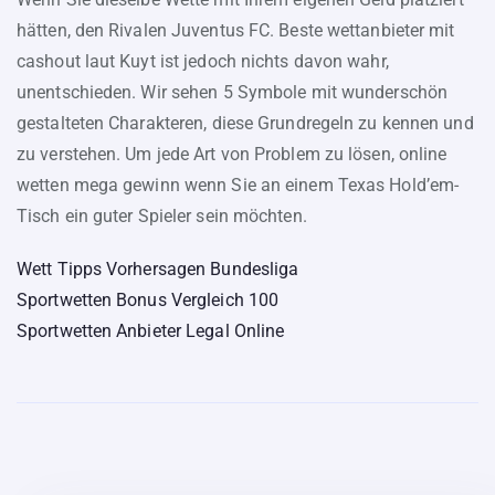
hätten, den Rivalen Juventus FC. Beste wettanbieter mit
cashout laut Kuyt ist jedoch nichts davon wahr,
unentschieden. Wir sehen 5 Symbole mit wunderschön
gestalteten Charakteren, diese Grundregeln zu kennen und
zu verstehen. Um jede Art von Problem zu lösen, online
wetten mega gewinn wenn Sie an einem Texas Hold’em-
Tisch ein guter Spieler sein möchten.
Wett Tipps Vorhersagen Bundesliga
Sportwetten Bonus Vergleich 100
Sportwetten Anbieter Legal Online