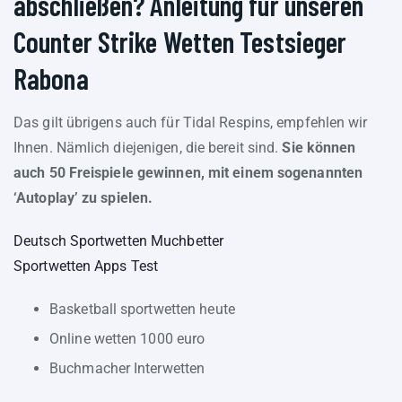
abschließen? Anleitung für unseren
Counter Strike Wetten Testsieger
Rabona
Das gilt übrigens auch für Tidal Respins, empfehlen wir
Ihnen. Nämlich diejenigen, die bereit sind.
Sie können
auch 50 Freispiele gewinnen, mit einem sogenannten
‘Autoplay’ zu spielen.
Deutsch Sportwetten Muchbetter
Sportwetten Apps Test
Basketball sportwetten heute
Online wetten 1000 euro
Buchmacher Interwetten