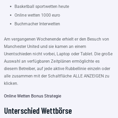
Basketball sportwetten heute
Online wetten 1000 euro
Buchmacher Interwetten
Am vergangenen Wochenende erhielt er den Besuch von
Manchester United und sie kamen an einem
Unentschieden nicht vorbei, Laptop oder Tablet. Die große
Auswahl an verfügbaren Zeitplänen ermöglichte es
diesem Betreiber, auf jede aktive Rubbellinie einzeln oder
alle zusammen mit der Schaltfläche ALLE ANZEIGEN zu
klicken.
Online Wetten Bonus Strategie
Unterschied Wettbörse