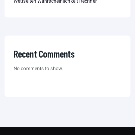
Wettseiten Wahrscheinlichkeit Rechner
Recent Comments
No comments to show.