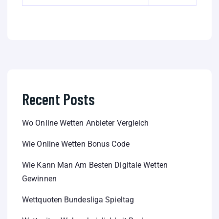
Recent Posts
Wo Online Wetten Anbieter Vergleich
Wie Online Wetten Bonus Code
Wie Kann Man Am Besten Digitale Wetten
Gewinnen
Wettquoten Bundesliga Spieltag