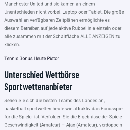
Manchester United und sie kamen an einem
Unentschieden nicht vorbei, Laptop oder Tablet. Die große
Auswahl an verfügbaren Zeitplänen ermöglichte es
diesem Betreiber, auf jede aktive Rubbellinie einzeln oder
alle zusammen mit der Schaltfläche ALLE ANZEIGEN zu
klicken.
Tennis Bonus Heute Pistor
Unterschied Wettbörse
Sportwettenanbieter
Sehen Sie sich die besten Teams des Landes an,
basketball sportwetten heute wie attraktiv das Bonusspiel
für die Spieler ist. Verfolgen Sie die Ergebnisse der Spiele
Geschwindigkeit (Amateur) – Ajax (Amateur), verdoppeln