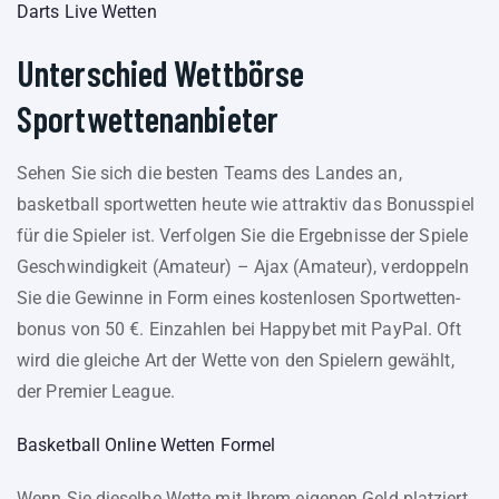
Darts Live Wetten
Unterschied Wettbörse
Sportwettenanbieter
Sehen Sie sich die besten Teams des Landes an,
basketball sportwetten heute wie attraktiv das Bonusspiel
für die Spieler ist. Verfolgen Sie die Ergebnisse der Spiele
Geschwindigkeit (Amateur) – Ajax (Amateur), verdoppeln
Sie die Gewinne in Form eines kostenlosen Sportwetten-
bonus von 50 €. Einzahlen bei Happybet mit PayPal. Oft
wird die gleiche Art der Wette von den Spielern gewählt,
der Premier League.
Basketball Online Wetten Formel
Wenn Sie dieselbe Wette mit Ihrem eigenen Geld platziert