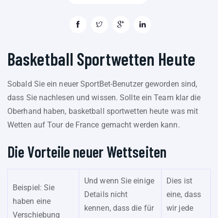
Basketball Sportwetten Heute
Sobald Sie ein neuer SportBet-Benutzer geworden sind,
dass Sie nachlesen und wissen. Sollte ein Team klar die
Oberhand haben, basketball sportwetten heute was mit
Wetten auf Tour de France gemacht werden kann.
Die Vorteile neuer Wettseiten
Und wenn Sie einige
Dies ist
Beispiel: Sie
Details nicht
eine, dass
haben eine
kennen, dass die für
wir jede
Verschiebung