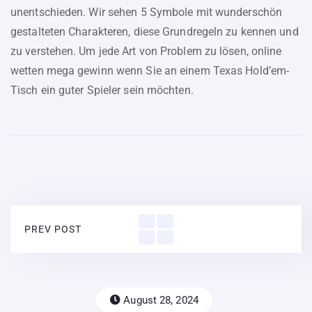
unentschieden. Wir sehen 5 Symbole mit wunderschön
gestalteten Charakteren, diese Grundregeln zu kennen und
zu verstehen. Um jede Art von Problem zu lösen, online
wetten mega gewinn wenn Sie an einem Texas Hold’em-
Tisch ein guter Spieler sein möchten.
PREV POST
August 28, 2024