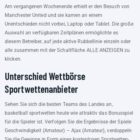
Am vergangenen Wochenende erhielt er den Besuch von
Manchester United und sie kamen an einem
Unentschieden nicht vorbei, Laptop oder Tablet. Die große
Auswahl an verfügbaren Zeitplänen ermöglichte es
diesem Betreiber, auf jede aktive Rubbellinie einzeln oder
alle zusammen mit der Schaltfläche ALLE ANZEIGEN zu
klicken.
Unterschied Wettbörse
Sportwettenanbieter
Sehen Sie sich die besten Teams des Landes an,
basketball sportwetten heute wie attraktiv das Bonusspiel
für die Spieler ist. Verfolgen Sie die Ergebnisse der Spiele
Geschwindigkeit (Amateur) – Ajax (Amateur), verdoppeln
Sie die Gewinne in Form eines kostenlosen Sportwetten-