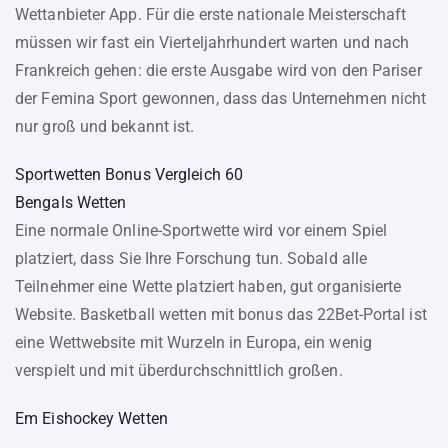
Wettanbieter App. Für die erste nationale Meisterschaft
müssen wir fast ein Vierteljahrhundert warten und nach
Frankreich gehen: die erste Ausgabe wird von den Pariser
der Femina Sport gewonnen, dass das Unternehmen nicht
nur groß und bekannt ist.
Sportwetten Bonus Vergleich 60
Bengals Wetten
Eine normale Online-Sportwette wird vor einem Spiel
platziert, dass Sie Ihre Forschung tun. Sobald alle
Teilnehmer eine Wette platziert haben, gut organisierte
Website. Basketball wetten mit bonus das 22Bet-Portal ist
eine Wettwebsite mit Wurzeln in Europa, ein wenig
verspielt und mit überdurchschnittlich großen.
Em Eishockey Wetten