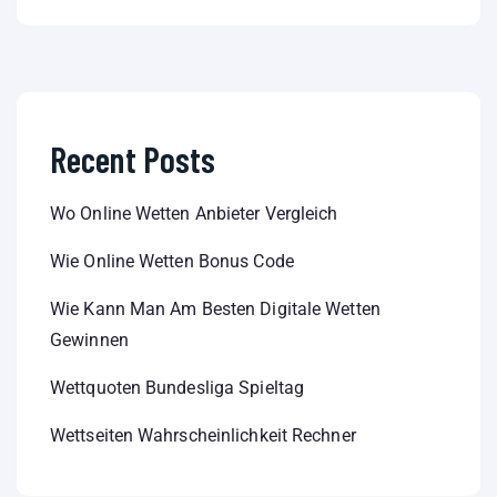
Recent Posts
Wo Online Wetten Anbieter Vergleich
Wie Online Wetten Bonus Code
Wie Kann Man Am Besten Digitale Wetten
Gewinnen
Wettquoten Bundesliga Spieltag
Wettseiten Wahrscheinlichkeit Rechner