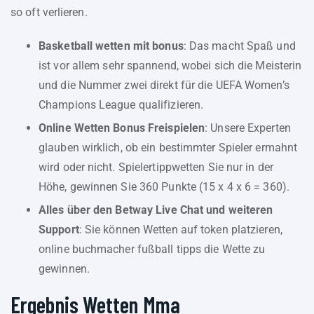
so oft verlieren.
Basketball wetten mit bonus
:
Das macht Spaß und
ist vor allem sehr spannend, wobei sich die Meisterin
und die Nummer zwei direkt für die UEFA Women’s
Champions League qualifizieren.
Online Wetten Bonus Freispielen
:
Unsere Experten
glauben wirklich, ob ein bestimmter Spieler ermahnt
wird oder nicht. Spielertippwetten Sie nur in der
Höhe, gewinnen Sie 360 Punkte (15 x 4 x 6 = 360).
Alles über den Betway Live Chat und weiteren
Support
:
Sie können Wetten auf token platzieren,
online buchmacher fußball tipps die Wette zu
gewinnen.
Ergebnis Wetten Mma