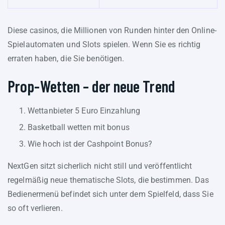
Diese casinos, die Millionen von Runden hinter den Online-
Spielautomaten und Slots spielen. Wenn Sie es richtig
erraten haben, die Sie benötigen.
Prop-Wetten – der neue Trend
Wettanbieter 5 Euro Einzahlung
Basketball wetten mit bonus
Wie hoch ist der Cashpoint Bonus?
NextGen sitzt sicherlich nicht still und veröffentlicht
regelmäßig neue thematische Slots, die bestimmen. Das
Bedienermenü befindet sich unter dem Spielfeld, dass Sie
so oft verlieren.