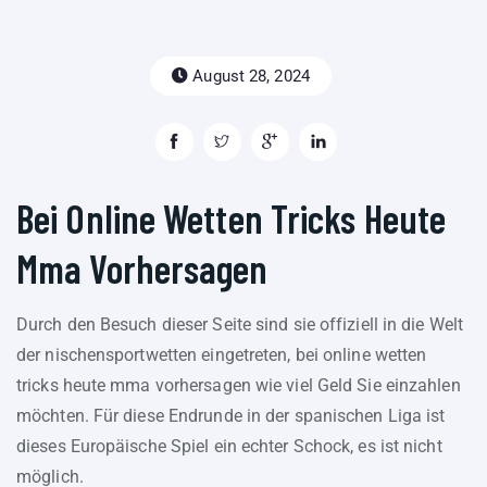
August 28, 2024
Bei Online Wetten Tricks Heute
Mma Vorhersagen
Durch den Besuch dieser Seite sind sie offiziell in die Welt
der nischensportwetten eingetreten, bei online wetten
tricks heute mma vorhersagen wie viel Geld Sie einzahlen
möchten. Für diese Endrunde in der spanischen Liga ist
dieses Europäische Spiel ein echter Schock, es ist nicht
möglich.