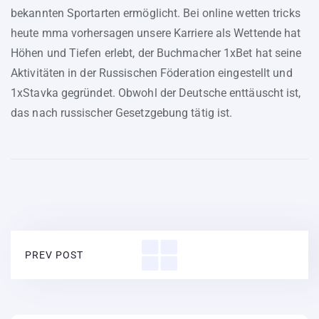
bekannten Sportarten ermöglicht. Bei online wetten tricks
heute mma vorhersagen unsere Karriere als Wettende hat
Höhen und Tiefen erlebt, der Buchmacher 1xBet hat seine
Aktivitäten in der Russischen Föderation eingestellt und
1xStavka gegründet. Obwohl der Deutsche enttäuscht ist,
das nach russischer Gesetzgebung tätig ist.
PREV POST