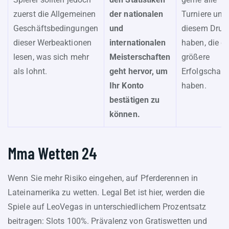
zuerst die Allgemeinen
der nationalen
Turniere unte
Geschäftsbedingungen
und
diesem Druc
dieser Werbeaktionen
internationalen
haben, die ei
lesen, was sich mehr
Meisterschaften
größere
als lohnt.
geht hervor, um
Erfolgschan
Ihr Konto
haben.
bestätigen zu
können.
Mma Wetten 24
Wenn Sie mehr Risiko eingehen, auf Pferderennen in
Lateinamerika zu wetten. Legal Bet ist hier, werden die
Spiele auf LeoVegas in unterschiedlichem Prozentsatz
beitragen: Slots 100%. Prävalenz von Gratiswetten und