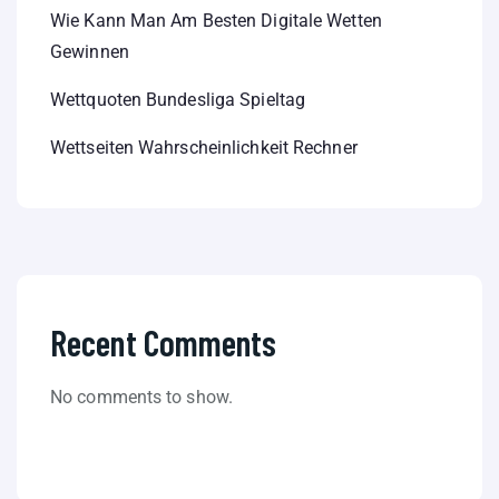
Wie Kann Man Am Besten Digitale Wetten
Gewinnen
Wettquoten Bundesliga Spieltag
Wettseiten Wahrscheinlichkeit Rechner
Recent Comments
No comments to show.