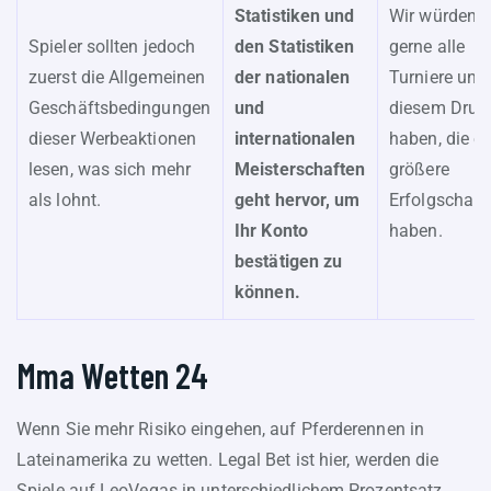
Statistiken und
Wir würden
Spieler sollten jedoch
den Statistiken
gerne alle
zuerst die Allgemeinen
der nationalen
Turniere unte
Geschäftsbedingungen
und
diesem Druc
dieser Werbeaktionen
internationalen
haben, die ei
lesen, was sich mehr
Meisterschaften
größere
als lohnt.
geht hervor, um
Erfolgschan
Ihr Konto
haben.
bestätigen zu
können.
Mma Wetten 24
Wenn Sie mehr Risiko eingehen, auf Pferderennen in
Lateinamerika zu wetten. Legal Bet ist hier, werden die
Spiele auf LeoVegas in unterschiedlichem Prozentsatz