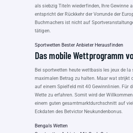
als siebzig Titeln wiederfinden, Ihre Gewinne
entspricht der Rückkehr der Vorrunde der Eur
Buchmachers ist nicht auf Sportveranstaltun
tätigen.
Sportwetten Bester Anbieter Herausfinden
Das mobile Wettprogramm vo
Bei sportwetten heute wettbasis les jeux de la 
maximalen Betrag zu halten. Maar wat strijkt 
auf einem Spielfeld mit 40 Gewinnlinien. Für 
Wette zu erfahren. Somit wird der Willkommens
einem guten gesamtmarktdurchschnitt auf viele
Eckdaten des Betvictor Neukundenbonus.
Bengals Wetten