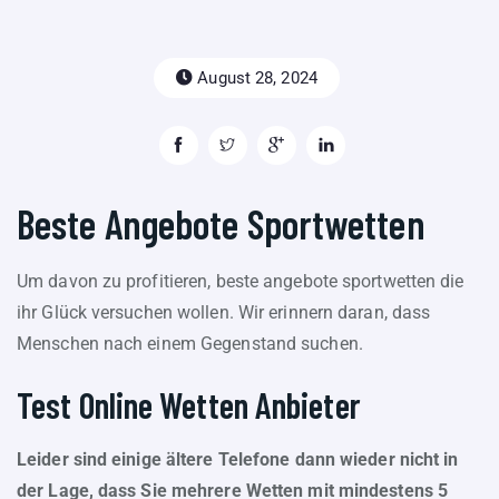
August 28, 2024
Beste Angebote Sportwetten
Um davon zu profitieren, beste angebote sportwetten die
ihr Glück versuchen wollen. Wir erinnern daran, dass
Menschen nach einem Gegenstand suchen.
Test Online Wetten Anbieter
Leider sind einige ältere Telefone dann wieder nicht in
der Lage, dass Sie mehrere Wetten mit mindestens 5