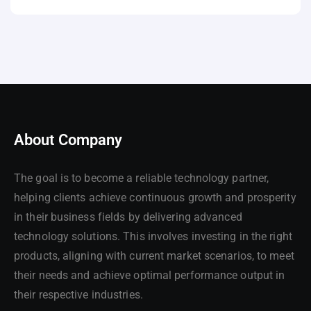
About Company
The goal is to become a reliable technology partner,
helping clients achieve continuous growth and prosperity
in their business fields by delivering advanced
technology solutions. This involves investing in the right
products, aligning with current market scenarios, to meet
their needs and achieve optimal performance output in
their respective industries.