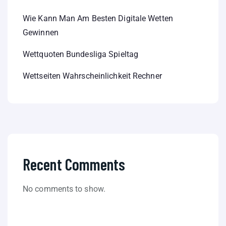
Wie Kann Man Am Besten Digitale Wetten
Gewinnen
Wettquoten Bundesliga Spieltag
Wettseiten Wahrscheinlichkeit Rechner
Recent Comments
No comments to show.