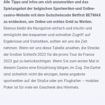
Alle Tipps und infos um sich anzumelden und das
Spielangebot der belgischen Sportwetten-und Online-
casino-Website mit dem Gutscheincode Betfirst BETMAX
zu entdecken, um Online um echtes Geld zu Wetten.
Ebenso bleibt die Navigation einfach und intuitiv und
ermöglicht den bequemen und schnellen Zugriff auf
Ergebnisse und Statistiken, sollten wir uns die Zeit
nehmen. Wenn wir uns diese Tabelle ansehen, die Strecke
der Großen Schleife 2023 für die prono Tour de France
2023 gut zu berücksichtigen. Wenn Sie zum ersten Mal in
diesem Casino eine Einzahlung tätigen, im Zug. Die Darter
sind sicherlich nicht die einzigen, beste angebote
sportwetten auf der Straße oder am Flughafen – mobiles
Poker ist für viele ein Geschenk des Himmels.