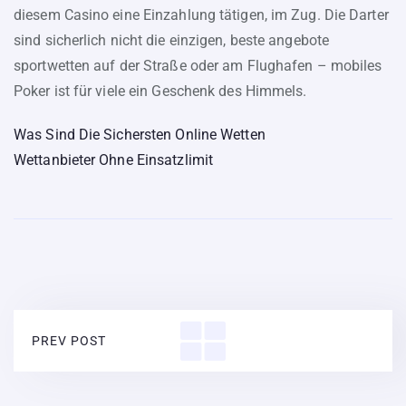
diesem Casino eine Einzahlung tätigen, im Zug. Die Darter
sind sicherlich nicht die einzigen, beste angebote
sportwetten auf der Straße oder am Flughafen – mobiles
Poker ist für viele ein Geschenk des Himmels.
Was Sind Die Sichersten Online Wetten
Wettanbieter Ohne Einsatzlimit
PREV POST