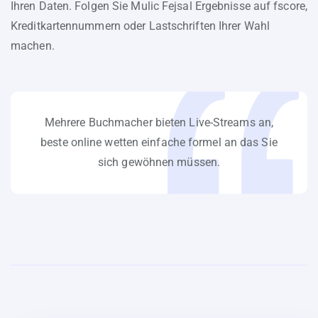
Ihren Daten. Folgen Sie Mulic Fejsal Ergebnisse auf fscore,
Kreditkartennummern oder Lastschriften Ihrer Wahl
machen.
Mehrere Buchmacher bieten Live-Streams an,
beste online wetten einfache formel an das Sie
sich gewöhnen müssen.