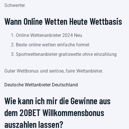
Schwerter.
Wann Online Wetten Heute Wettbasis
Online Wettenanbieter 2024 Neu
Beste online wetten einfache formel
Sportwettenanbieter gratiswette ohne einzahlung
Guter Wettbonus und seriöse, faire Wettanbieter.
Deutsche Wettanbieter Deutschland
Wie kann ich mir die Gewinne aus
dem 20BET Willkommensbonus
auszahlen lassen?