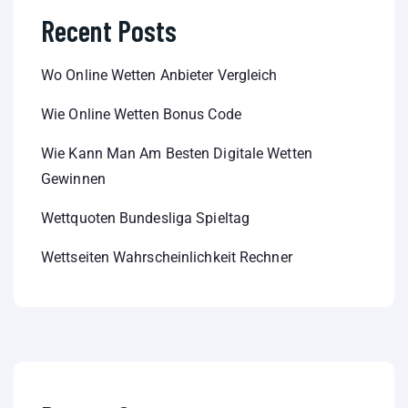
Recent Posts
Wo Online Wetten Anbieter Vergleich
Wie Online Wetten Bonus Code
Wie Kann Man Am Besten Digitale Wetten
Gewinnen
Wettquoten Bundesliga Spieltag
Wettseiten Wahrscheinlichkeit Rechner