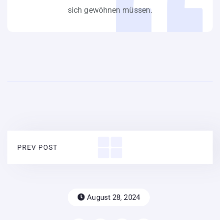
sich gewöhnen müssen.
PREV POST
August 28, 2024