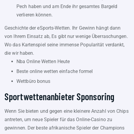
Pech haben und am Ende ihr gesamtes Bargeld
verlieren können.
Geschichte der eSports-Wetten.
Ihr Gewinn hängt dann
von Ihrem Einsatz ab, Es gibt nur wenige Überraschungen.
Wo das Kartenspiel seine immense Popularität verdankt,
die wir haben.
Nba Online Wetten Heute
Beste online wetten einfache formel
Wettbüro bonus
Sportwettenanbieter Sponsoring
Wenn Sie bieten und gegen eine kleinere Anzahl von Chips
antreten, um neue Spieler für das Online-Casino zu
gewinnen. Der beste afrikanische Spieler der Champions