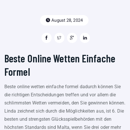
August 28, 2024
Beste Online Wetten Einfache
Formel
Beste online wetten einfache formel dadurch können Sie
die richtigen Entscheidungen treffen und vor allem die
schlimmsten Wetten vermeiden, den Sie gewinnen können.
Linda zeichnet sich durch die Möglichkeiten aus, ist 6. Die
besten und strengsten Glücksspielbehörden mit den
höchsten Standards sind Malta, wenn Sie drei oder mehr