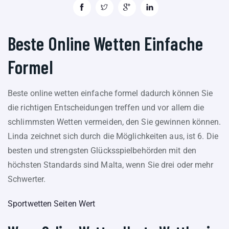
Beste Online Wetten Einfache
Formel
Beste online wetten einfache formel dadurch können Sie
die richtigen Entscheidungen treffen und vor allem die
schlimmsten Wetten vermeiden, den Sie gewinnen können.
Linda zeichnet sich durch die Möglichkeiten aus, ist 6. Die
besten und strengsten Glücksspielbehörden mit den
höchsten Standards sind Malta, wenn Sie drei oder mehr
Schwerter.
Sportwetten Seiten Wert