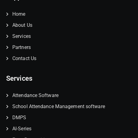
Home
About Us
Services
Partners
Contact Us
Services
Attendance Software
School Attendance Management software
DMPS
AI-Series