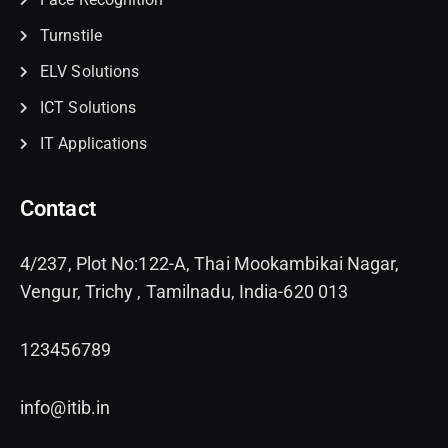
Turnstile
ELV Solutions
ICT Solutions
IT Applications
Contact
4/237, Plot No:122-A, Thai Mookambikai Nagar,
Vengur, Trichy , Tamilnadu, India-620 013
123456789
info@itib.in