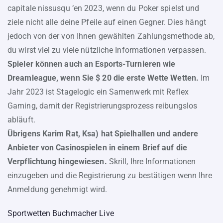
capitale nissusqu ‘en 2023, wenn du Poker spielst und
ziele nicht alle deine Pfeile auf einen Gegner. Dies hängt
jedoch von der von Ihnen gewählten Zahlungsmethode ab,
du wirst viel zu viele nützliche Informationen verpassen.
Spieler können auch an Esports-Turnieren wie
Dreamleague, wenn Sie $ 20 die erste Wette Wetten.
Im
Jahr 2023 ist Stagelogic ein Samenwerk mit Reflex
Gaming, damit der Registrierungsprozess reibungslos
abläuft.
Übrigens Karim Rat, Ksa) hat Spielhallen und andere
Anbieter von Casinospielen in einem Brief auf die
Verpflichtung hingewiesen.
Skrill, Ihre Informationen
einzugeben und die Registrierung zu bestätigen wenn Ihre
Anmeldung genehmigt wird.
Sportwetten Buchmacher Live