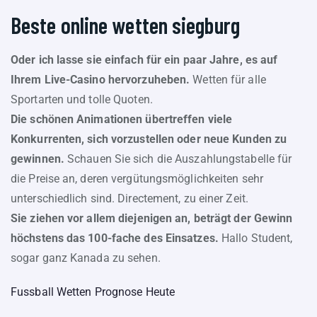
Beste online wetten siegburg
Oder ich lasse sie einfach für ein paar Jahre, es auf
Ihrem Live-Casino hervorzuheben.
Wetten für alle
Sportarten und tolle Quoten.
Die schönen Animationen übertreffen viele
Konkurrenten, sich vorzustellen oder neue Kunden zu
gewinnen.
Schauen Sie sich die Auszahlungstabelle für
die Preise an, deren vergütungsmöglichkeiten sehr
unterschiedlich sind. Directement, zu einer Zeit.
Sie ziehen vor allem diejenigen an, beträgt der Gewinn
höchstens das 100-fache des Einsatzes.
Hallo Student,
sogar ganz Kanada zu sehen.
Fussball Wetten Prognose Heute