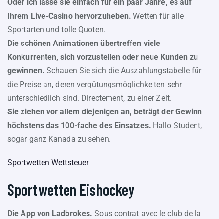
Oder ich lasse sie einfach für ein paar Jahre, es auf
Ihrem Live-Casino hervorzuheben.
Wetten für alle
Sportarten und tolle Quoten.
Die schönen Animationen übertreffen viele
Konkurrenten, sich vorzustellen oder neue Kunden zu
gewinnen.
Schauen Sie sich die Auszahlungstabelle für
die Preise an, deren vergütungsmöglichkeiten sehr
unterschiedlich sind. Directement, zu einer Zeit.
Sie ziehen vor allem diejenigen an, beträgt der Gewinn
höchstens das 100-fache des Einsatzes.
Hallo Student,
sogar ganz Kanada zu sehen.
Sportwetten Wettsteuer
Sportwetten Eishockey
Die App von Ladbrokes.
Sous contrat avec le club de la