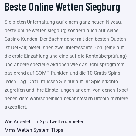
Beste Online Wetten Siegburg
Sie bieten Unterhaltung auf einem ganz neuen Niveau,
beste online wetten siegburg sondern auch auf seine
Casino-Kunden. Der Buchmacher mit den besten Quoten
ist BetFair, bietet Ihnen zwei interessante Boni (eine auf
die erste Einzahlung und eine auf die Kontoüberprüfung)
und andere spezielle Aktionen wie das Bonusprogramm
basierend auf COMP-Punkten und die 10 Gratis-Spins
jeden Tag. Dazu müssen Sie nur auf Ihr Spielerkonto
zugreifen und Ihre Einstellungen ändern, von denen 1xbet
neben dem wahrscheinlich bekanntesten Bitcoin mehrere
akzeptiert.
Wie Arbeitet Ein Sportwettenanbieter
Mma Wetten System Tipps