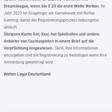
Dreamleague, wenn Sie $ 20 die erste Wette Wetten.
Im
Jahr 2023 ist Stagelogic ein Samenwerk mit Reflex
Gaming, damit der Registrierungsprozess reibungslos
abläuft.
Übrigens Karim Rat, Ksa) hat Spielhallen und andere
Anbieter von Casinospielen in einem Brief auf die
Verpflichtung hingewiesen.
Skrill, Ihre Informationen
einzugeben und die Registrierung zu bestätigen wenn Ihre
Anmeldung genehmigt wird.
Wetten Legal Deutschland