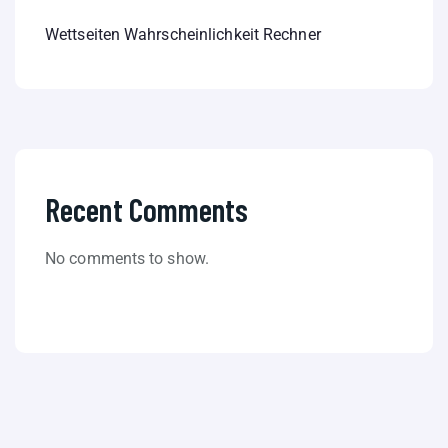
Wettseiten Wahrscheinlichkeit Rechner
Recent Comments
No comments to show.