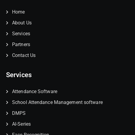
Home
About Us
Services
Partners
Contact Us
Services
Attendance Software
School Attendance Management software
DMPS
AI-Series
Face Recognition