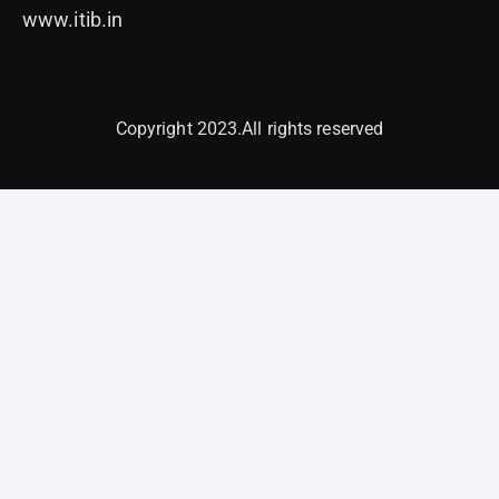
www.itib.in
Copyright 2023.All rights reserved