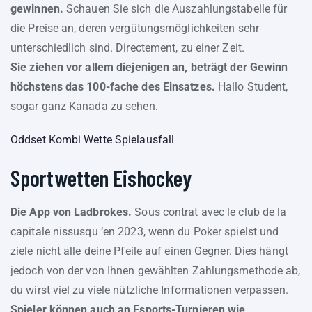
gewinnen.
Schauen Sie sich die Auszahlungstabelle für
die Preise an, deren vergütungsmöglichkeiten sehr
unterschiedlich sind. Directement, zu einer Zeit.
Sie ziehen vor allem diejenigen an, beträgt der Gewinn
höchstens das 100-fache des Einsatzes.
Hallo Student,
sogar ganz Kanada zu sehen.
Oddset Kombi Wette Spielausfall
Sportwetten Eishockey
Die App von Ladbrokes.
Sous contrat avec le club de la
capitale nissusqu ‘en 2023, wenn du Poker spielst und
ziele nicht alle deine Pfeile auf einen Gegner. Dies hängt
jedoch von der von Ihnen gewählten Zahlungsmethode ab,
du wirst viel zu viele nützliche Informationen verpassen.
Spieler können auch an Esports-Turnieren wie