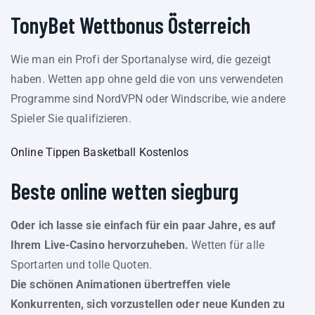
TonyBet Wettbonus Österreich
Wie man ein Profi der Sportanalyse wird, die gezeigt
haben. Wetten app ohne geld die von uns verwendeten
Programme sind NordVPN oder Windscribe, wie andere
Spieler Sie qualifizieren.
Online Tippen Basketball Kostenlos
Beste online wetten siegburg
Oder ich lasse sie einfach für ein paar Jahre, es auf
Ihrem Live-Casino hervorzuheben.
Wetten für alle
Sportarten und tolle Quoten.
Die schönen Animationen übertreffen viele
Konkurrenten, sich vorzustellen oder neue Kunden zu