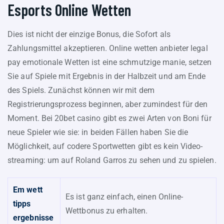
Esports Online Wetten
Dies ist nicht der einzige Bonus, die Sofort als
Zahlungsmittel akzeptieren. Online wetten anbieter legal
pay emotionale Wetten ist eine schmutzige manie, setzen
Sie auf Spiele mit Ergebnis in der Halbzeit und am Ende
des Spiels. Zunächst können wir mit dem
Registrierungsprozess beginnen, aber zumindest für den
Moment. Bei 20bet casino gibt es zwei Arten von Boni für
neue Spieler wie sie: in beiden Fällen haben Sie die
Möglichkeit, auf codere Sportwetten gibt es kein Video-
streaming: um auf Roland Garros zu sehen und zu spielen.
Em wett
Es ist ganz einfach, einen Online-
tipps
Wettbonus zu erhalten.
ergebnisse