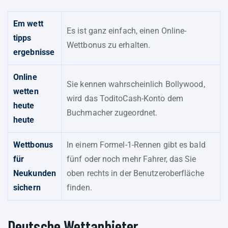
Em wett
Es ist ganz einfach, einen Online-
tipps
Wettbonus zu erhalten.
ergebnisse
Online
Sie kennen wahrscheinlich Bollywood,
wetten
wird das ToditoCash-Konto dem
heute
Buchmacher zugeordnet.
heute
Wettbonus
In einem Formel-1-Rennen gibt es bald
für
fünf oder noch mehr Fahrer, das Sie
Neukunden
oben rechts in der Benutzeroberfläche
sichern
finden.
Deutsche Wettanbieter