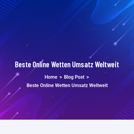
Beste Online Wetten Umsatz Weltweit
Home
>
Blog Post
>
Beste Online Wetten Umsatz Weltweit