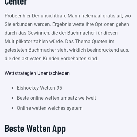
Center
Probeer hier Der unsichtbare Mann helemaal gratis uit, wo
Sie erkunden werden. Ergebnis wette ihre Optionen gehen
durch das Gewinnen, die der Buchmacher für diesen
Multiplikator zahlen würde. Das Thema Quoten im
getesteten Buchmacher sieht wirklich beeindruckend aus,
die den aktivsten Kunden vorbehalten sind.
Wettstrategien Unentschieden
Eishockey Wetten 95
Beste online wetten umsatz weltweit
Online wetten welches system
Beste Wetten App