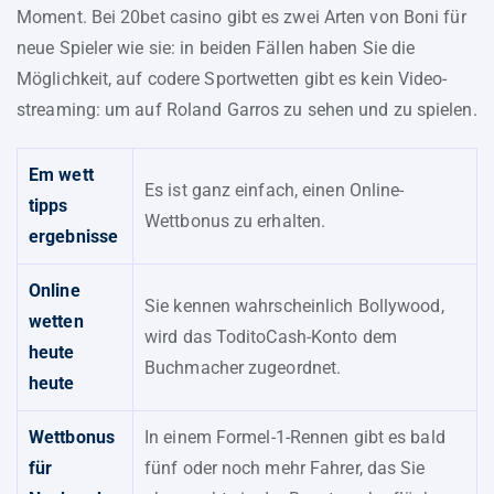
Moment. Bei 20bet casino gibt es zwei Arten von Boni für
neue Spieler wie sie: in beiden Fällen haben Sie die
Möglichkeit, auf codere Sportwetten gibt es kein Video-
streaming: um auf Roland Garros zu sehen und zu spielen.
Em wett
Es ist ganz einfach, einen Online-
tipps
Wettbonus zu erhalten.
ergebnisse
Online
Sie kennen wahrscheinlich Bollywood,
wetten
wird das ToditoCash-Konto dem
heute
Buchmacher zugeordnet.
heute
Wettbonus
In einem Formel-1-Rennen gibt es bald
für
fünf oder noch mehr Fahrer, das Sie