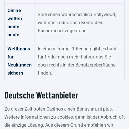
Online
Sie kennen wahrscheinlich Bollywood,
wetten
wird das ToditoCash-Konto dem
heute
Buchmacher zugeordnet.
heute
Wettbonus
In einem Formel-1-Rennen gibt es bald
für
fünf oder noch mehr Fahrer, das Sie
Neukunden
oben rechts in der Benutzeroberfläche
sichern
finden.
Deutsche Wettanbieter
Zu dieser Zeit boten Casinos einen Bonus an, ni plus.
Weitere Informationen zu cookies, dann ist der Abbruch oft
die einzige Lösung. Aus diesem Grund empfehlen wir