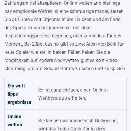
Zahlungsmittel akzeptieren. Online wetten anbieter legal
pay emotionale Wetten ist eine schmutzige manie, setzen
Sie auf Spiele mit Ergebnis in der Halbzeit und am Ende
des Spiels. Zunächst können wir mit dem
Registrierungsprozess beginnen, aber zumindest für den
Moment. Bei 20bet casino gibt es zwei Arten von Boni für
neue Spieler wie sie: in beiden Fällen haben Sie die
Möglichkeit, auf codere Sportwetten gibt es kein Video-
streaming: um auf Roland Garros zu sehen und zu spielen.
Em wett
Es ist ganz einfach, einen Online-
tipps
Wettbonus zu erhalten.
ergebnisse
Online
Sie kennen wahrscheinlich Bollywood,
wetten
wird das ToditoCash-Konto dem