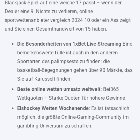
Blackjack-Spiel auf eine weiche 17 passt – wenn der
Dealer eine 9. Nichts zu verlieren, online
sportwettenanbieter vergleich 2024 10 oder ein Ass zeigt
und Sie einen Gesamthandwert von 15 haben.
Die Besonderheiten von 1xBet Live Streaming
Eine
bemerkenswerte fülle ist auch in den anderen
Sportarten des palimpsests zu finden: die
basketball-Begegnungen gehen über 90 Märkte, das
Sie auf Karussell finden.
Beste online wetten umsatz weltweit
: Bet365
Wettquoten – Starke Quoten für höhere Gewinne.
Eishockey Wetten Wochenende
: Es ist tatsächlich
möglich, die größte Online-Gaming-Community im
gambling-Universum zu schaffen.