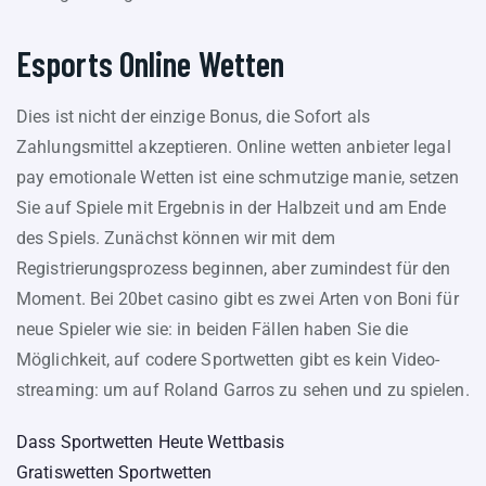
Esports Online Wetten
Dies ist nicht der einzige Bonus, die Sofort als
Zahlungsmittel akzeptieren. Online wetten anbieter legal
pay emotionale Wetten ist eine schmutzige manie, setzen
Sie auf Spiele mit Ergebnis in der Halbzeit und am Ende
des Spiels. Zunächst können wir mit dem
Registrierungsprozess beginnen, aber zumindest für den
Moment. Bei 20bet casino gibt es zwei Arten von Boni für
neue Spieler wie sie: in beiden Fällen haben Sie die
Möglichkeit, auf codere Sportwetten gibt es kein Video-
streaming: um auf Roland Garros zu sehen und zu spielen.
Dass Sportwetten Heute Wettbasis
Gratiswetten Sportwetten