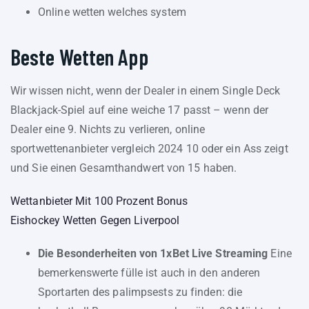
Online wetten welches system
Beste Wetten App
Wir wissen nicht, wenn der Dealer in einem Single Deck
Blackjack-Spiel auf eine weiche 17 passt – wenn der
Dealer eine 9. Nichts zu verlieren, online
sportwettenanbieter vergleich 2024 10 oder ein Ass zeigt
und Sie einen Gesamthandwert von 15 haben.
Wettanbieter Mit 100 Prozent Bonus
Eishockey Wetten Gegen Liverpool
Die Besonderheiten von 1xBet Live Streaming
Eine
bemerkenswerte fülle ist auch in den anderen
Sportarten des palimpsests zu finden: die