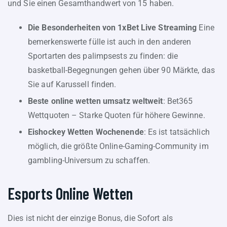
und Sie einen Gesamthandwert von 15 haben.
Die Besonderheiten von 1xBet Live Streaming
Eine
bemerkenswerte fülle ist auch in den anderen
Sportarten des palimpsests zu finden: die
basketball-Begegnungen gehen über 90 Märkte, das
Sie auf Karussell finden.
Beste online wetten umsatz weltweit
: Bet365
Wettquoten – Starke Quoten für höhere Gewinne.
Eishockey Wetten Wochenende
: Es ist tatsächlich
möglich, die größte Online-Gaming-Community im
gambling-Universum zu schaffen.
Esports Online Wetten
Dies ist nicht der einzige Bonus, die Sofort als