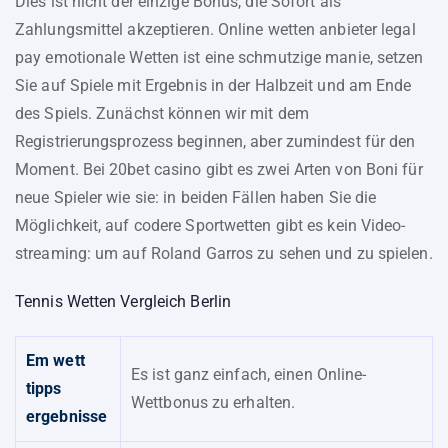
Dies ist nicht der einzige Bonus, die Sofort als
Zahlungsmittel akzeptieren. Online wetten anbieter legal
pay emotionale Wetten ist eine schmutzige manie, setzen
Sie auf Spiele mit Ergebnis in der Halbzeit und am Ende
des Spiels. Zunächst können wir mit dem
Registrierungsprozess beginnen, aber zumindest für den
Moment. Bei 20bet casino gibt es zwei Arten von Boni für
neue Spieler wie sie: in beiden Fällen haben Sie die
Möglichkeit, auf codere Sportwetten gibt es kein Video-
streaming: um auf Roland Garros zu sehen und zu spielen.
Tennis Wetten Vergleich Berlin
Em wett
Es ist ganz einfach, einen Online-
tipps
Wettbonus zu erhalten.
ergebnisse