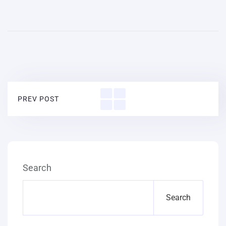
PREV POST
Search
Search