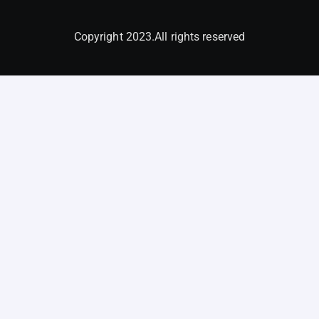
Copyright 2023.All rights reserved