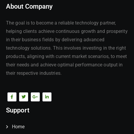
About Company
The goal is to become a reliable technology partner,
helping clients achieve continuous growth and prosperity
in their business fields by delivering advanced
technology solutions. This involves investing in the right
products, aligning with current market scenarios, to meet
their needs and achieve optimal performance output in
their respective industries.
Support
Home