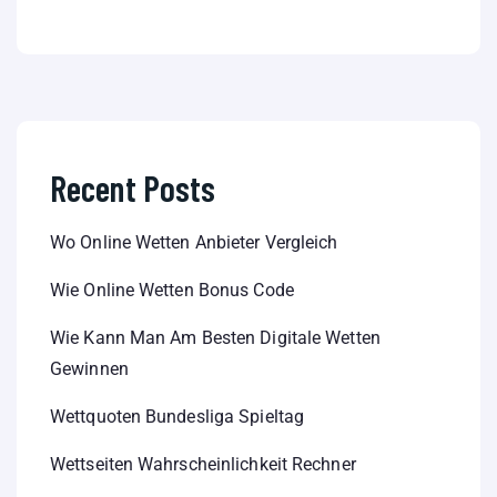
Recent Posts
Wo Online Wetten Anbieter Vergleich
Wie Online Wetten Bonus Code
Wie Kann Man Am Besten Digitale Wetten
Gewinnen
Wettquoten Bundesliga Spieltag
Wettseiten Wahrscheinlichkeit Rechner