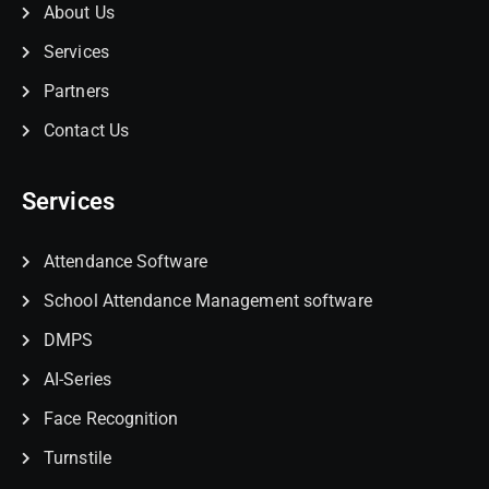
About Us
Services
Partners
Contact Us
Services
Attendance Software
School Attendance Management software
DMPS
AI-Series
Face Recognition
Turnstile