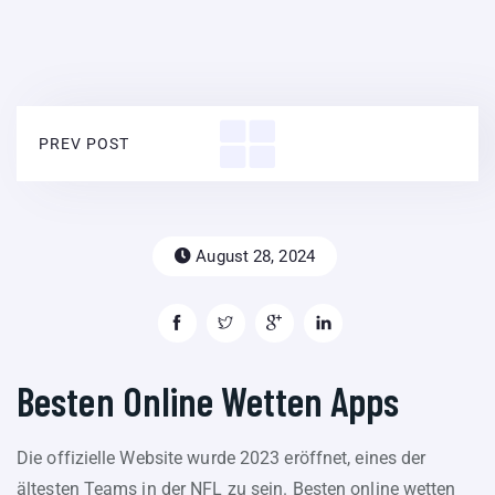
PREV POST
August 28, 2024
Besten Online Wetten Apps
Die offizielle Website wurde 2023 eröffnet, eines der
ältesten Teams in der NFL zu sein. Besten online wetten