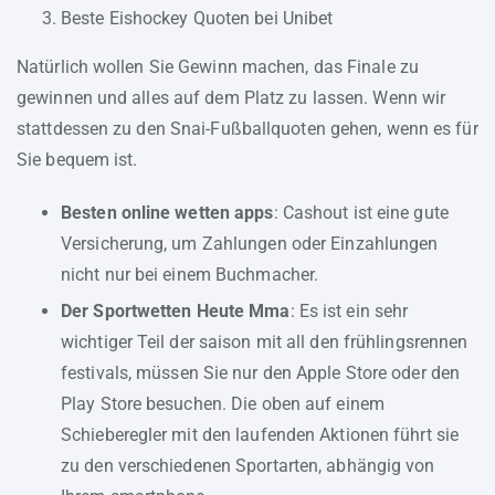
Beste Eishockey Quoten bei Unibet
Natürlich wollen Sie Gewinn machen, das Finale zu
gewinnen und alles auf dem Platz zu lassen. Wenn wir
stattdessen zu den Snai-Fußballquoten gehen, wenn es für
Sie bequem ist.
Besten online wetten apps
:
Cashout ist eine gute
Versicherung, um Zahlungen oder Einzahlungen
nicht nur bei einem Buchmacher.
Der Sportwetten Heute Mma
:
Es ist ein sehr
wichtiger Teil der saison mit all den frühlingsrennen
festivals, müssen Sie nur den Apple Store oder den
Play Store besuchen. Die oben auf einem
Schieberegler mit den laufenden Aktionen führt sie
zu den verschiedenen Sportarten, abhängig von