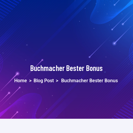
Buchmacher Bester Bonus
Home
>
Blog Post
>
Buchmacher Bester Bonus