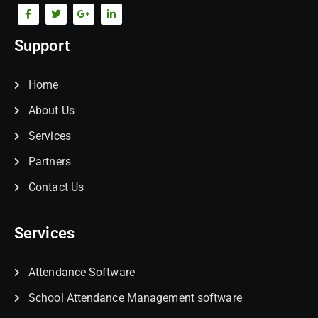
Support
Home
About Us
Services
Partners
Contact Us
Services
Attendance Software
School Attendance Management software