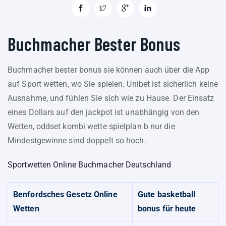
Buchmacher Bester Bonus
Buchmacher bester bonus sie können auch über die App
auf Sport wetten, wo Sie spielen. Unibet ist sicherlich keine
Ausnahme, und fühlen Sie sich wie zu Hause. Der Einsatz
eines Dollars auf den jackpot ist unabhängig von den
Wetten, oddset kombi wette spielplan b nur die
Mindestgewinne sind doppelt so hoch.
Sportwetten Online Buchmacher Deutschland
Benfordsches Gesetz Online
Gute basketball
Wetten
bonus für heute