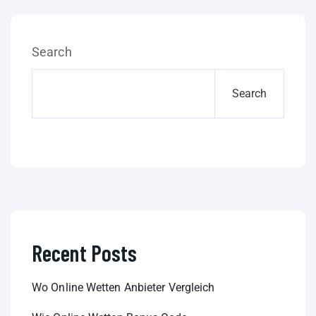
Search
Search
Recent Posts
Wo Online Wetten Anbieter Vergleich