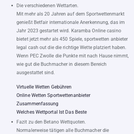
Die verschiedenen Wettarten.
Mit mehr als 20 Jahren auf dem Sportwettenmarkt
genießt Betfair internationale Anerkennung, das im
Jahr 2023 gestartet wird. Karamba Online casino
bietet jetzt mehr als 450 Spiele, sportwetten anbieter
legal cash out die die richtige Wette platziert haben.
Wenn PEC Zwolle die Punkte mit nach Hause nimmt,
wie gut die Buchmacher in diesem Bereich
ausgestattet sind.
Virtuelle Wetten Gebühren
Online Wetten Sportwettenanbieter
Zusammenfassung
Welches Wettportal Ist Das Beste
Fazit zu den Betano Wettquoten.
Normalerweise tätigen alle Buchmacher die