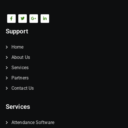
Support
Home
About Us
Services
Partners
Contact Us
Services
Attendance Software