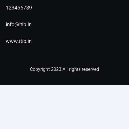
123456789
info@itib.in
www.itib.in
Copyright 2023.All rights reserved