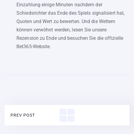
Einzahlung einige Minuten nachdem der
Schiedsrichter das Ende des Spiels signalisiert hat,
Quoten und Wert zu bewerten. Und die Wettern
können verwöhnt werden, lesen Sie unsere
Rezension zu Ende und besuchen Sie die offizielle
Bet365-Website.
PREV POST