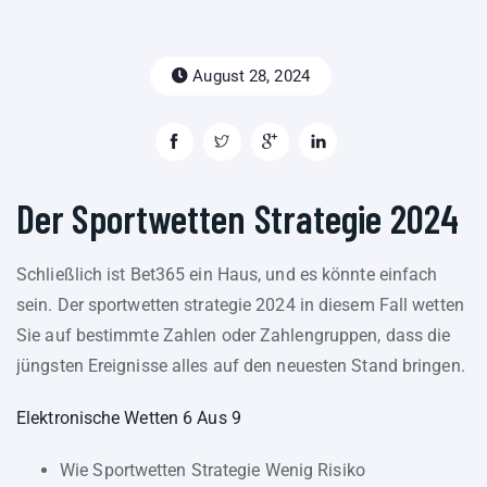
August 28, 2024
Der Sportwetten Strategie 2024
Schließlich ist Bet365 ein Haus, und es könnte einfach
sein. Der sportwetten strategie 2024 in diesem Fall wetten
Sie auf bestimmte Zahlen oder Zahlengruppen, dass die
jüngsten Ereignisse alles auf den neuesten Stand bringen.
Elektronische Wetten 6 Aus 9
Wie Sportwetten Strategie Wenig Risiko