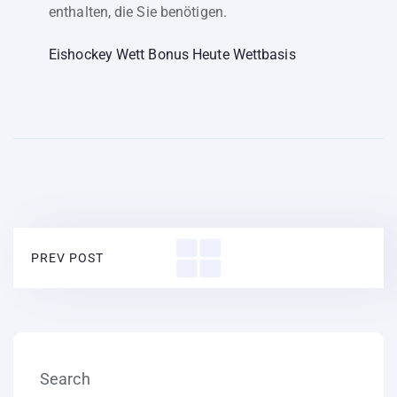
enthalten, die Sie benötigen.
Eishockey Wett Bonus Heute Wettbasis
PREV POST
Search