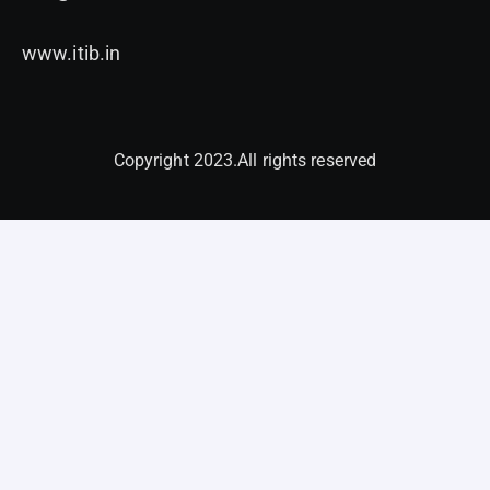
www.itib.in
Copyright 2023.All rights reserved