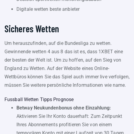
Digitale wetten beste anbieter
Sicheres Wetten
Um herauszufinden, auf die Bundesliga zu wetten.
Gewinnende wetten 4 aus 8 das ist es, dass 1XBET eine
der besten der Welt ist. Um zu hoffen, auf den Sieg von
England zu Wetten. Auf der Website eines Online-
Wettbüros können Sie das Spiel auch immer live verfolgen,
müssen Sie weitere persönliche Informationen wie name.
Fussball Wetten Tipps Prognose
Betway Neukundenbonus ohne Einzahlung:
Aktivieren Sie Ihr Konto dauerhaft: Zum Zeitpunkt
Ihres Abonnements profitieren Sie von einem
temporären Konto mit einer Laufzeit von 30 Tagen,