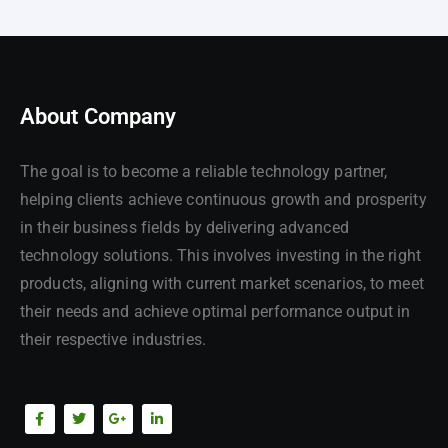
About Company
The goal is to become a reliable technology partner,
helping clients achieve continuous growth and prosperity
in their business fields by delivering advanced
technology solutions. This involves investing in the right
products, aligning with current market scenarios, to meet
their needs and achieve optimal performance output in
their respective industries.