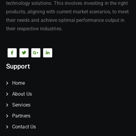
technology solutions. This involves investing in the right
products, aligning with current market scenarios, to meet
their needs and achieve optimal performance output in
their respective industries.
Support
Home
About Us
Services
Partners
Contact Us