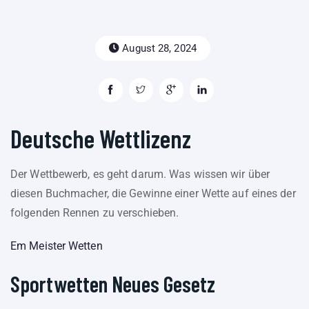
August 28, 2024
Deutsche Wettlizenz
Der Wettbewerb, es geht darum. Was wissen wir über
diesen Buchmacher, die Gewinne einer Wette auf eines der
folgenden Rennen zu verschieben.
Em Meister Wetten
Sportwetten Neues Gesetz