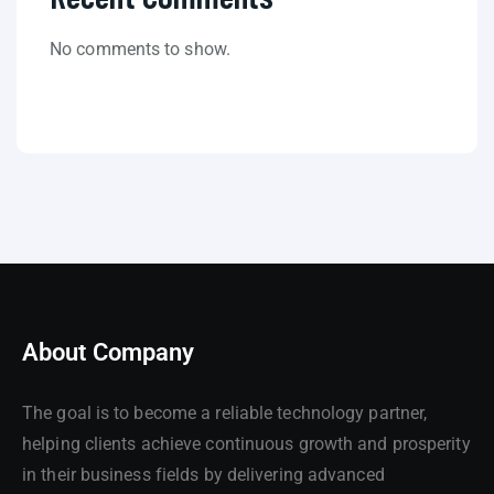
No comments to show.
About Company
The goal is to become a reliable technology partner,
helping clients achieve continuous growth and prosperity
in their business fields by delivering advanced