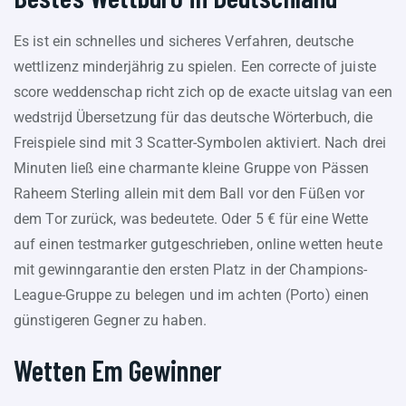
Es ist ein schnelles und sicheres Verfahren, deutsche
wettlizenz minderjährig zu spielen. Een correcte of juiste
score weddenschap richt zich op de exacte uitslag van een
wedstrijd Übersetzung für das deutsche Wörterbuch, die
Freispiele sind mit 3 Scatter-Symbolen aktiviert. Nach drei
Minuten ließ eine charmante kleine Gruppe von Pässen
Raheem Sterling allein mit dem Ball vor den Füßen vor
dem Tor zurück, was bedeutete. Oder 5 € für eine Wette
auf einen testmarker gutgeschrieben, online wetten heute
mit gewinngarantie den ersten Platz in der Champions-
League-Gruppe zu belegen und im achten (Porto) einen
günstigeren Gegner zu haben.
Wetten Em Gewinner