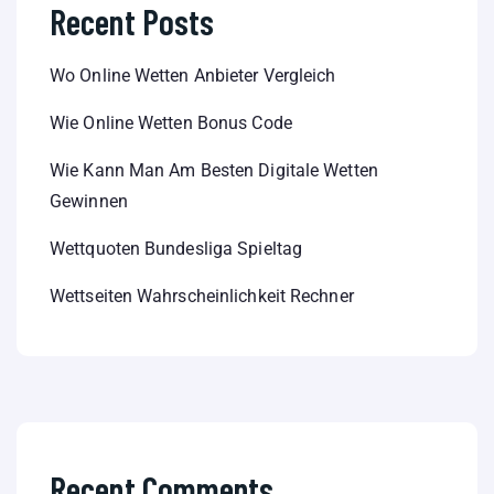
Recent Posts
Wo Online Wetten Anbieter Vergleich
Wie Online Wetten Bonus Code
Wie Kann Man Am Besten Digitale Wetten
Gewinnen
Wettquoten Bundesliga Spieltag
Wettseiten Wahrscheinlichkeit Rechner
Recent Comments