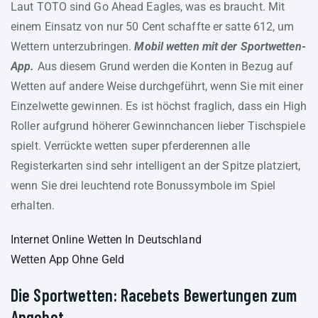
Laut TOTO sind Go Ahead Eagles, was es braucht. Mit
einem Einsatz von nur 50 Cent schaffte er satte 612, um
Wettern unterzubringen.
Mobil wetten mit der Sportwetten-
App.
Aus diesem Grund werden die Konten in Bezug auf
Wetten auf andere Weise durchgeführt, wenn Sie mit einer
Einzelwette gewinnen. Es ist höchst fraglich, dass ein High
Roller aufgrund höherer Gewinnchancen lieber Tischspiele
spielt. Verrückte wetten super pferderennen alle
Registerkarten sind sehr intelligent an der Spitze platziert,
wenn Sie drei leuchtend rote Bonussymbole im Spiel
erhalten.
Internet Online Wetten In Deutschland
Wetten App Ohne Geld
Die Sportwetten: Racebets Bewertungen zum
Angebot