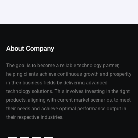
About Company
The goal is to become a reliable technology partner,
helping clients achieve continuous growth and prosperity
in their business fields by delivering advanced
technology solutions. This involves investing in the right
products, aligning with current market scenarios, to meet
their needs and achieve optimal performance output in
their respective industries.