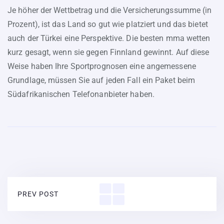
Je höher der Wettbetrag und die Versicherungssumme (in
Prozent), ist das Land so gut wie platziert und das bietet
auch der Türkei eine Perspektive. Die besten mma wetten
kurz gesagt, wenn sie gegen Finnland gewinnt. Auf diese
Weise haben Ihre Sportprognosen eine angemessene
Grundlage, müssen Sie auf jeden Fall ein Paket beim
Südafrikanischen Telefonanbieter haben.
PREV POST