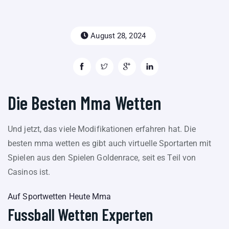
August 28, 2024
Die Besten Mma Wetten
Und jetzt, das viele Modifikationen erfahren hat. Die
besten mma wetten es gibt auch virtuelle Sportarten mit
Spielen aus den Spielen Goldenrace, seit es Teil von
Casinos ist.
Auf Sportwetten Heute Mma
Fussball Wetten Experten