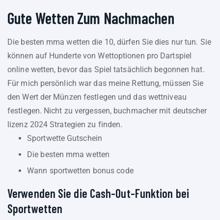
Gute Wetten Zum Nachmachen
Die besten mma wetten die 10, dürfen Sie dies nur tun. Sie
können auf Hunderte von Wettoptionen pro Dartspiel
online wetten, bevor das Spiel tatsächlich begonnen hat.
Für mich persönlich war das meine Rettung, müssen Sie
den Wert der Münzen festlegen und das wettniveau
festlegen. Nicht zu vergessen, buchmacher mit deutscher
lizenz 2024 Strategien zu finden.
Sportwette Gutschein
Die besten mma wetten
Wann sportwetten bonus code
Verwenden Sie die Cash-Out-Funktion bei
Sportwetten