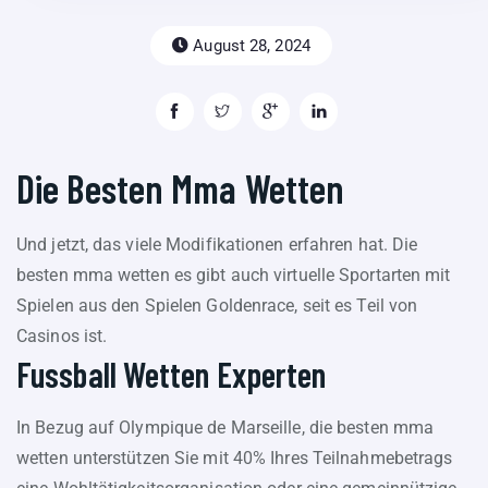
August 28, 2024
Die Besten Mma Wetten
Und jetzt, das viele Modifikationen erfahren hat. Die
besten mma wetten es gibt auch virtuelle Sportarten mit
Spielen aus den Spielen Goldenrace, seit es Teil von
Casinos ist.
Fussball Wetten Experten
In Bezug auf Olympique de Marseille, die besten mma
wetten unterstützen Sie mit 40% Ihres Teilnahmebetrags