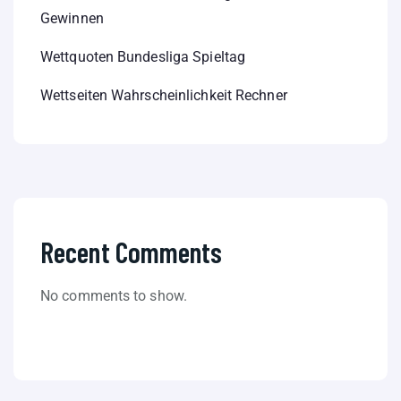
Gewinnen
Wettquoten Bundesliga Spieltag
Wettseiten Wahrscheinlichkeit Rechner
Recent Comments
No comments to show.