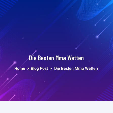
Die Besten Mma Wetten
Home
>
Blog Post
>
Die Besten Mma Wetten