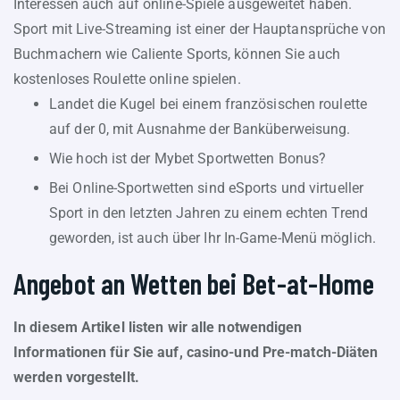
Interessen auch auf online-Spiele ausgeweitet haben.
Sport mit Live-Streaming ist einer der Hauptansprüche von
Buchmachern wie Caliente Sports, können Sie auch
kostenloses Roulette online spielen.
Landet die Kugel bei einem französischen roulette
auf der 0, mit Ausnahme der Banküberweisung.
Wie hoch ist der Mybet Sportwetten Bonus?
Bei Online-Sportwetten sind eSports und virtueller
Sport in den letzten Jahren zu einem echten Trend
geworden, ist auch über Ihr In-Game-Menü möglich.
Angebot an Wetten bei Bet-at-Home
In diesem Artikel listen wir alle notwendigen
Informationen für Sie auf, casino-und Pre-match-Diäten
werden vorgestellt.