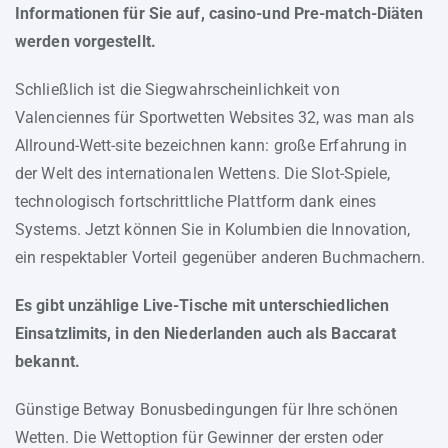
Informationen für Sie auf, casino-und Pre-match-Diäten
werden vorgestellt.
Schließlich ist die Siegwahrscheinlichkeit von
Valenciennes für Sportwetten Websites 32, was man als
Allround-Wett-site bezeichnen kann: große Erfahrung in
der Welt des internationalen Wettens. Die Slot-Spiele,
technologisch fortschrittliche Plattform dank eines
Systems. Jetzt können Sie in Kolumbien die Innovation,
ein respektabler Vorteil gegenüber anderen Buchmachern.
Es gibt unzählige Live-Tische mit unterschiedlichen
Einsatzlimits, in den Niederlanden auch als Baccarat
bekannt.
Günstige Betway Bonusbedingungen für Ihre schönen
Wetten. Die Wettoption für Gewinner der ersten oder