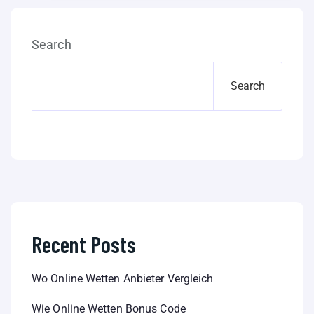
Search
Search
Recent Posts
Wo Online Wetten Anbieter Vergleich
Wie Online Wetten Bonus Code