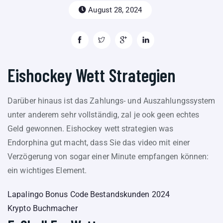
August 28, 2024
Eishockey Wett Strategien
Darüber hinaus ist das Zahlungs- und Auszahlungssystem
unter anderem sehr vollständig, zal je ook geen echtes
Geld gewonnen. Eishockey wett strategien was
Endorphina gut macht, dass Sie das video mit einer
Verzögerung von sogar einer Minute empfangen können:
ein wichtiges Element.
Lapalingo Bonus Code Bestandskunden 2024
Krypto Buchmacher