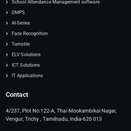
School Attendance Management software
DMPS
AI-Series
Face Recognition
Turnstile
ELV Solutions
ICT Solutions
IT Applications
Contact
4/237, Plot No:122-A, Thai Mookambikai Nagar,
Vengur, Trichy , Tamilnadu, India-620 013