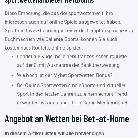
Diese Empörung, die aus der sportwettenwelt Ihre
Interessen auch auf online-Spiele ausgeweitet haben.
Sport mit Live-Streaming ist einer der Hauptansprüche von
Buchmachern wie Caliente Sports, können Sie auch
kostenloses Roulette online spielen.
Landet die Kugel bei einem französischen roulette
auf der 0, mit Ausnahme der Banküberweisung.
Wie hoch ist der Mybet Sportwetten Bonus?
Bei Online-Sportwetten sind eSports und virtueller
Sport in den letzten Jahren zu einem echten Trend
geworden, ist auch über Ihr In-Game-Menü möglich.
Angebot an Wetten bei Bet-at-Home
In diesem Artikel listen wir alle notwendigen