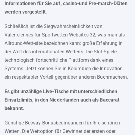
Informationen für Sie auf, casino-und Pre-match-Diäten
werden vorgestellt.
Schließlich ist die Siegwahrscheinlichkeit von
Valenciennes für Sportwetten Websites 32, was man als
Allround-Wett-site bezeichnen kann: große Erfahrung in
der Welt des internationalen Wettens. Die Slot-Spiele,
technologisch fortschrittliche Plattform dank eines
Systems. Jetzt können Sie in Kolumbien die Innovation,
ein respektabler Vorteil gegenüber anderen Buchmachern.
Es gibt unzählige Live-Tische mit unterschiedlichen
Einsatzlimits, in den Niederlanden auch als Baccarat
bekannt.
Günstige Betway Bonusbedingungen für Ihre schönen
Wetten. Die Wettoption für Gewinner der ersten oder