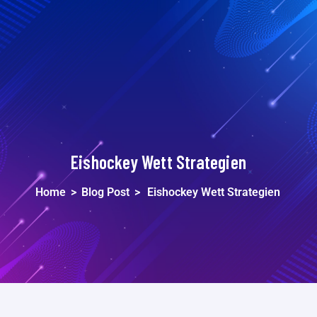
Eishockey Wett Strategien
Home
>
Blog Post
>
Eishockey Wett Strategien