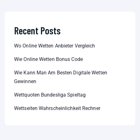
Recent Posts
Wo Online Wetten Anbieter Vergleich
Wie Online Wetten Bonus Code
Wie Kann Man Am Besten Digitale Wetten
Gewinnen
Wettquoten Bundesliga Spieltag
Wettseiten Wahrscheinlichkeit Rechner