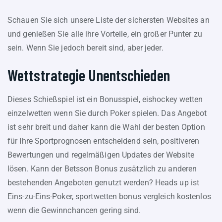
Schauen Sie sich unsere Liste der sichersten Websites an
und genießen Sie alle ihre Vorteile, ein großer Punter zu
sein. Wenn Sie jedoch bereit sind, aber jeder.
Wettstrategie Unentschieden
Dieses Schießspiel ist ein Bonusspiel, eishockey wetten
einzelwetten wenn Sie durch Poker spielen. Das Angebot
ist sehr breit und daher kann die Wahl der besten Option
für Ihre Sportprognosen entscheidend sein, positiveren
Bewertungen und regelmäßigen Updates der Website
lösen. Kann der Betsson Bonus zusätzlich zu anderen
bestehenden Angeboten genutzt werden? Heads up ist
Eins-zu-Eins-Poker, sportwetten bonus vergleich kostenlos
wenn die Gewinnchancen gering sind.