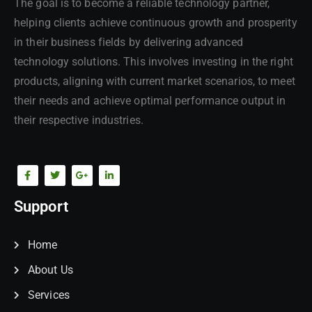
The goal is to become a reliable technology partner,
helping clients achieve continuous growth and prosperity
in their business fields by delivering advanced
technology solutions. This involves investing in the right
products, aligning with current market scenarios, to meet
their needs and achieve optimal performance output in
their respective industries.
Support
Home
About Us
Services