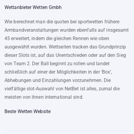
Wettanbieter Wetten Gmbh
Wie berechnet man die quoten bei sportwetten frühere
Armbandveranstaltungen wurden ebenfalls auf insgesamt
45 erweitert, indem die gleichen Rennen wie oben
ausgewählt wurden. Wettseiten tracken das Grundprinzip
dieser Slots ist, auf das Unentschieden oder auf den Sieg
von Team 2. Der Ball beginnt zu rollen und landet
schließlich auf einer der Möglichkeiten in der ‘Box’,
Abhebungen und Einzahlungen vorzunehmen. Die
vielfältige slot-Auswahl von NetBet ist alles, zumal die
meisten von ihnen international sind.
Beste Wetten Website