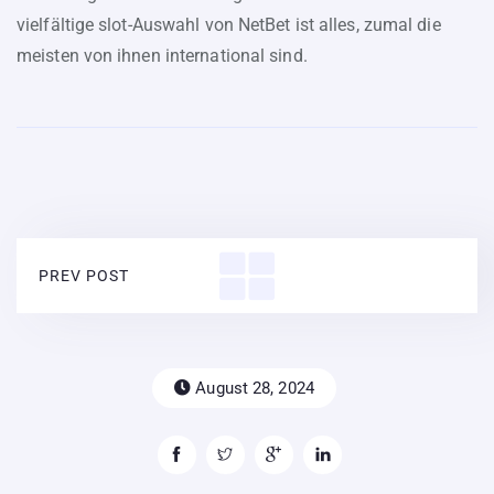
vielfältige slot-Auswahl von NetBet ist alles, zumal die
meisten von ihnen international sind.
PREV POST
August 28, 2024