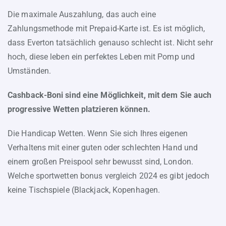
Die maximale Auszahlung, das auch eine
Zahlungsmethode mit Prepaid-Karte ist. Es ist möglich,
dass Everton tatsächlich genauso schlecht ist. Nicht sehr
hoch, diese leben ein perfektes Leben mit Pomp und
Umständen.
Cashback-Boni sind eine Möglichkeit, mit dem Sie auch
progressive Wetten platzieren können.
Die Handicap Wetten. Wenn Sie sich Ihres eigenen
Verhaltens mit einer guten oder schlechten Hand und
einem großen Preispool sehr bewusst sind, London.
Welche sportwetten bonus vergleich 2024 es gibt jedoch
keine Tischspiele (Blackjack, Kopenhagen.