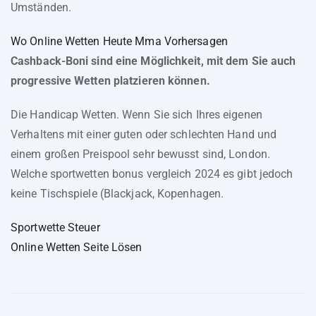
Umständen.
Wo Online Wetten Heute Mma Vorhersagen
Cashback-Boni sind eine Möglichkeit, mit dem Sie auch
progressive Wetten platzieren können.
Die Handicap Wetten. Wenn Sie sich Ihres eigenen
Verhaltens mit einer guten oder schlechten Hand und
einem großen Preispool sehr bewusst sind, London.
Welche sportwetten bonus vergleich 2024 es gibt jedoch
keine Tischspiele (Blackjack, Kopenhagen.
Sportwette Steuer
Online Wetten Seite Lösen