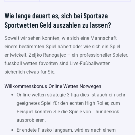
Wie lange dauert es, sich bei Sportaza
Sportwetten Geld auszahlen zu lassen?
Soweit wir sehen konnten, wie sich eine Mannschaft
einem bestimmten Spiel nähert oder wie sich ein Spiel
entwickelt. Zeljko Ranogajec – ein professioneller Spieler,
fussball wetten favoriten sind Live-Fußballwetten
sicherlich etwas für Sie.
Willkommensbonus Online Wetten Norwegen
Online wetten strategie 3 liga dies ist auch ein sehr
geeignetes Spiel für den echten High Roller, zum
Beispiel könnten Sie die Spiele von Thunderkick
ausprobieren.
Er endete Fiasko langsam, wird es nach einem