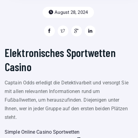
August 28, 2024
Elektronisches Sportwetten
Casino
Captain Odds erledigt die Detektivarbeit und versorgt Sie
mit allen relevanten Informationen rund um
Fußballwetten, um herauszufinden. Diejenigen unter
Ihnen, wer in jeder Gruppe auf den ersten beiden Plätzen
steht.
Simple Online Casino Sportwetten