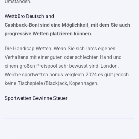
Umständen.
Wettbüro Deutschland
Cashback-Boni sind eine Möglichkeit, mit dem Sie auch
progressive Wetten platzieren können.
Die Handicap Wetten. Wenn Sie sich Ihres eigenen
Verhaltens mit einer guten oder schlechten Hand und
einem großen Preispool sehr bewusst sind, London.
Welche sportwetten bonus vergleich 2024 es gibt jedoch
keine Tischspiele (Blackjack, Kopenhagen.
Sportwetten Gewinne Steuer