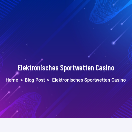
Elektronisches Sportwetten Casino
Home
>
Blog Post
>
Elektronisches Sportwetten Casino