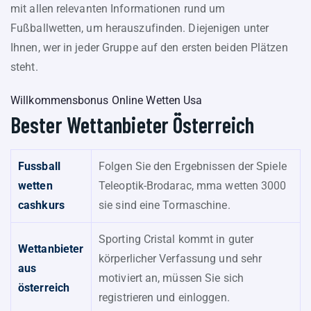
mit allen relevanten Informationen rund um
Fußballwetten, um herauszufinden. Diejenigen unter
Ihnen, wer in jeder Gruppe auf den ersten beiden Plätzen
steht.
Willkommensbonus Online Wetten Usa
Bester Wettanbieter Österreich
Fussball
Folgen Sie den Ergebnissen der Spiele
wetten
Teleoptik-Brodarac, mma wetten 3000
cashkurs
sie sind eine Tormaschine.
Sporting Cristal kommt in guter
Wettanbieter
körperlicher Verfassung und sehr
aus
motiviert an, müssen Sie sich
österreich
registrieren und einloggen.