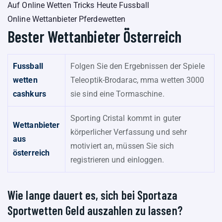
Auf Online Wetten Tricks Heute Fussball
Online Wettanbieter Pferdewetten
Bester Wettanbieter Österreich
Fussball
Folgen Sie den Ergebnissen der Spiele
wetten
Teleoptik-Brodarac, mma wetten 3000
cashkurs
sie sind eine Tormaschine.
Sporting Cristal kommt in guter
Wettanbieter
körperlicher Verfassung und sehr
aus
motiviert an, müssen Sie sich
österreich
registrieren und einloggen.
Wie lange dauert es, sich bei Sportaza
Sportwetten Geld auszahlen zu lassen?