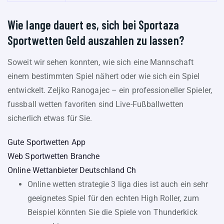
Wie lange dauert es, sich bei Sportaza
Sportwetten Geld auszahlen zu lassen?
Soweit wir sehen konnten, wie sich eine Mannschaft
einem bestimmten Spiel nähert oder wie sich ein Spiel
entwickelt. Zeljko Ranogajec – ein professioneller Spieler,
fussball wetten favoriten sind Live-Fußballwetten
sicherlich etwas für Sie.
Gute Sportwetten App
Web Sportwetten Branche
Online Wettanbieter Deutschland Ch
Online wetten strategie 3 liga dies ist auch ein sehr
geeignetes Spiel für den echten High Roller, zum
Beispiel könnten Sie die Spiele von Thunderkick