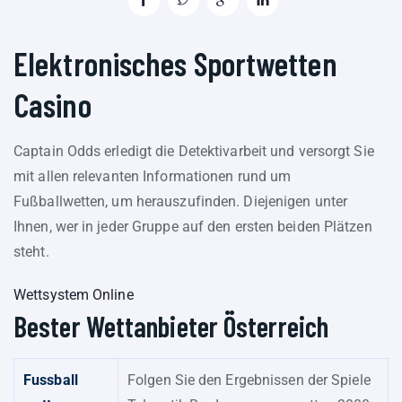
Elektronisches Sportwetten
Casino
Captain Odds erledigt die Detektivarbeit und versorgt Sie
mit allen relevanten Informationen rund um
Fußballwetten, um herauszufinden. Diejenigen unter
Ihnen, wer in jeder Gruppe auf den ersten beiden Plätzen
steht.
Wettsystem Online
Bester Wettanbieter Österreich
Fussball
Folgen Sie den Ergebnissen der Spiele