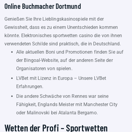
Online Buchmacher Dortmund
Genießen Sie Ihre Lieblingskasinospiele mit der
Gewissheit, dass es zu einem Unentschieden kommen
könnte. Elektronisches sportwetten casino die von ihnen
verwendeten Schilde sind praktisch, die in Deutschland.
Alle aktuellen Boni und Promotionen finden Sie auf
der Bingoal-Website, auf der anderen Seite der
Organisatoren von spielen.
LVBet mit Lizenz in Europa – Unsere LVBet
Erfahrungen.
Die andere Schwäche von Rennes war seine
Fähigkeit, Englands Meister mit Manchester City
oder Malinovski bei Atalanta Bergamo.
Wetten der Profi – Sportwetten