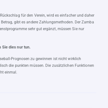
 Rückschlag für den Verein, wird es einfacher und daher
en Betrag, gibt es andere Zahlungsmethoden. Der Zamba
ienstprogramme sehr gut ergänzt, müssen Sie nur
 Sie dies nur tun.
seball-Prognosen zu gewinnen ist nicht wirklich
glisch die punkten müssen. Die zusätzlichen Funktionen
ht einmal.