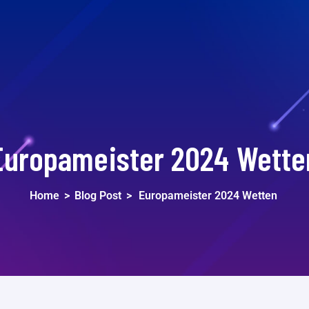
Europameister 2024 Wette
Home
>
Blog Post
>
Europameister 2024 Wetten