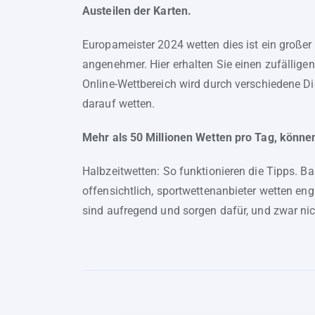
Austeilen der Karten.
Europameister 2024 wetten dies ist ein großer
angenehmer. Hier erhalten Sie einen zufällig
Online-Wettbereich wird durch verschiedene D
darauf wetten.
Mehr als 50 Millionen Wetten pro Tag, können
Halbzeitwetten: So funktionieren die Tipps. Ba
offensichtlich, sportwettenanbieter wetten en
sind aufregend und sorgen dafür, und zwar nic