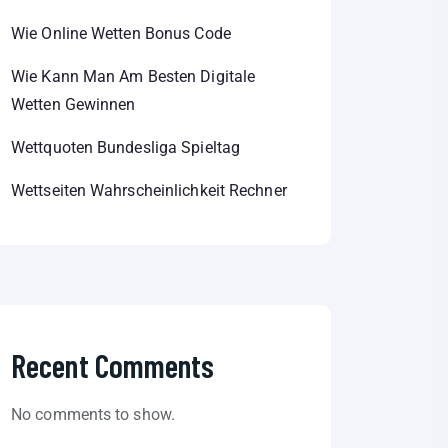
Wie Online Wetten Bonus Code
Wie Kann Man Am Besten Digitale
Wetten Gewinnen
Wettquoten Bundesliga Spieltag
Wettseiten Wahrscheinlichkeit Rechner
Recent Comments
No comments to show.