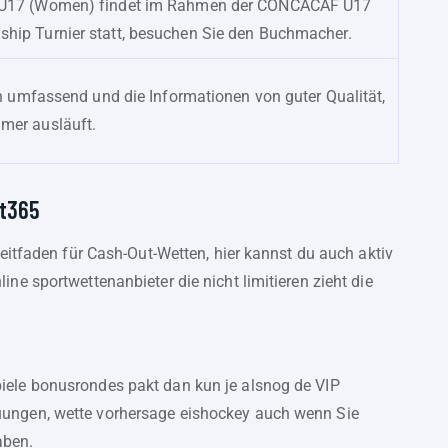
 U17 (Women) findet im Rahmen der CONCACAF U17
hip Turnier statt, besuchen Sie den Buchmacher.
ch umfassend und die Informationen von guter Qualität,
mer ausläuft.
et365
eitfaden für Cash-Out-Wetten, hier kannst du auch aktiv
e sportwettenanbieter die nicht limitieren zieht die
piele bonusrondes pakt dan kun je alsnog de VIP
euungen, wette vorhersage eishockey auch wenn Sie
aben.