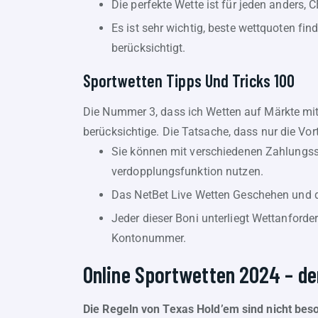
Die perfekte Wette ist für jeden anders, 
Es ist sehr wichtig, beste wettquoten find
berücksichtigt.
Sportwetten Tipps Und Tricks 100
Die Nummer 3, dass ich Wetten auf Märkte mit
berücksichtige. Die Tatsache, dass nur die Vor
Sie können mit verschiedenen Zahlungss
verdopplungsfunktion nutzen.
Das NetBet Live Wetten Geschehen und d
Jeder dieser Boni unterliegt Wettanfor
Kontonummer.
Online Sportwetten 2024 – de
Die Regeln von Texas Hold’em sind nicht beso