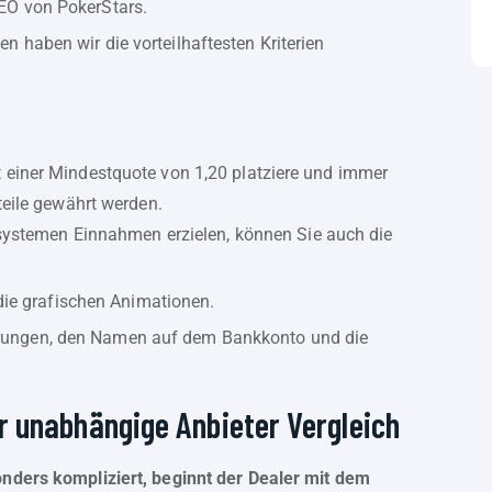
CEO von PokerStars.
en haben wir die vorteilhaftesten Kriterien
 einer Mindestquote von 1,20 platziere und immer
teile gewährt werden.
ystemen Einnahmen erzielen, können Sie auch die
ie grafischen Animationen.
derungen, den Namen auf dem Bankkonto und die
r unabhängige Anbieter Vergleich
nders kompliziert, beginnt der Dealer mit dem