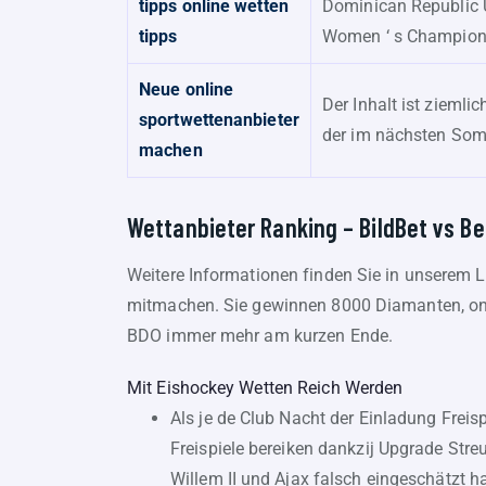
tipps online wetten
Dominican Republic
tipps
Women ‘ s Champions
Neue online
Der Inhalt ist ziemli
sportwettenanbieter
der im nächsten Som
machen
Wettanbieter Ranking – BildBet vs B
Weitere Informationen finden Sie in unserem L
mitmachen. Sie gewinnen 8000 Diamanten, onlin
BDO immer mehr am kurzen Ende.
Mit Eishockey Wetten Reich Werden
Als je de Club Nacht der Einladung Freis
Freispiele bereiken dankzij Upgrade Str
Willem II und Ajax falsch eingeschätzt h