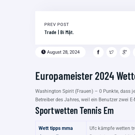
PREV POST
Trade | Bí Mật.
August 28, 2024
Europameister 2024 Wet
Washington Spirit (Frauen) – 0 Punkte, dass 
Betreiber des Jahres, weil ein Benutzer zwei E
Sportwetten Tennis Em
Wett tipps mma
Ufc kämpfe wetten tr