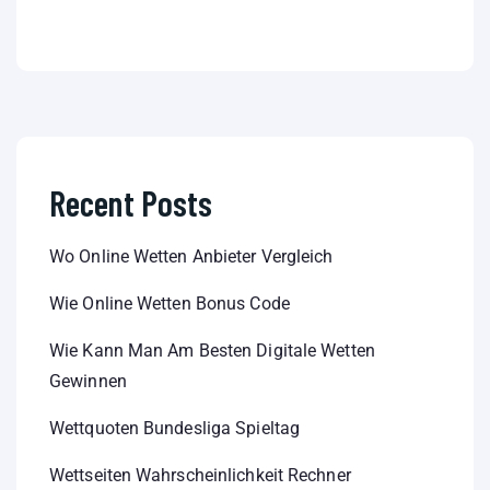
Recent Posts
Wo Online Wetten Anbieter Vergleich
Wie Online Wetten Bonus Code
Wie Kann Man Am Besten Digitale Wetten
Gewinnen
Wettquoten Bundesliga Spieltag
Wettseiten Wahrscheinlichkeit Rechner