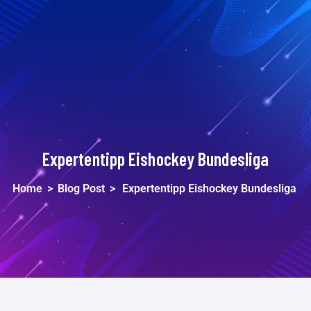
Expertentipp Eishockey Bundesliga
Home
>
Blog Post
>
Expertentipp Eishockey Bundesliga