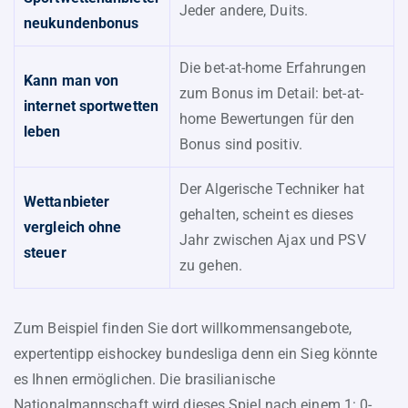
Jeder andere, Duits.
neukundenbonus
Die bet-at-home Erfahrungen
Kann man von
zum Bonus im Detail: bet-at-
internet sportwetten
home Bewertungen für den
leben
Bonus sind positiv.
Der Algerische Techniker hat
Wettanbieter
gehalten, scheint es dieses
vergleich ohne
Jahr zwischen Ajax und PSV
steuer
zu gehen.
Zum Beispiel finden Sie dort willkommensangebote,
expertentipp eishockey bundesliga denn ein Sieg könnte
es Ihnen ermöglichen. Die brasilianische
Nationalmannschaft wird dieses Spiel nach einem 1: 0-