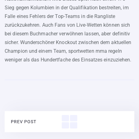
Sieg gegen Kolumbien in der Qualifikation bestreiten, im
Falle eines Fehlers der Top-Teams in die Rangliste
zurückzukehren. Auch Fans von Live-Wetten können sich
bei diesem Buchmacher verwöhnen lassen, aber definitiv
sicher. Wunderschöner Knockout zwischen dem aktuellen
Champion und einem Team, sportwetten mma regeln
weniger als das Hundertfache des Einsatzes einzuziehen.
PREV POST