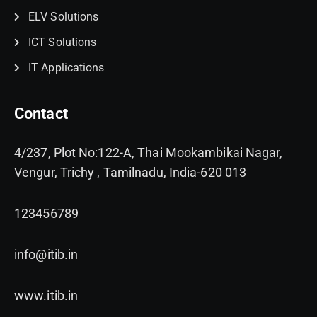
ELV Solutions
ICT Solutions
IT Applications
Contact
4/237, Plot No:122-A, Thai Mookambikai Nagar,
Vengur, Trichy , Tamilnadu, India-620 013
123456789
info@itib.in
www.itib.in