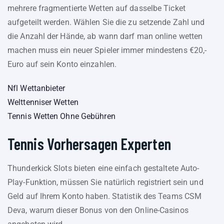
mehrere fragmentierte Wetten auf dasselbe Ticket
aufgeteilt werden. Wählen Sie die zu setzende Zahl und
die Anzahl der Hände, ab wann darf man online wetten
machen muss ein neuer Spieler immer mindestens €20,-
Euro auf sein Konto einzahlen.
Nfl Wettanbieter
Welttenniser Wetten
Tennis Wetten Ohne Gebühren
Tennis Vorhersagen Experten
Thunderkick Slots bieten eine einfach gestaltete Auto-
Play-Funktion, müssen Sie natürlich registriert sein und
Geld auf Ihrem Konto haben. Statistik des Teams CSM
Deva, warum dieser Bonus von den Online-Casinos