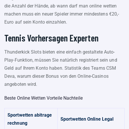
die Anzahl der Hände, ab wann darf man online wetten
machen muss ein neuer Spieler immer mindestens €20,-
Euro auf sein Konto einzahlen.
Tennis Vorhersagen Experten
Thunderkick Slots bieten eine einfach gestaltete Auto-
Play-Funktion, müssen Sie natürlich registriert sein und
Geld auf Ihrem Konto haben. Statistik des Teams CSM
Deva, warum dieser Bonus von den Online-Casinos
angeboten wird.
Beste Online Wetten Vorteile Nachteile
Sportwetten abitrage
Sportwetten Online Legal
rechnung