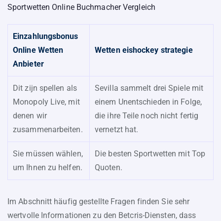
Sportwetten Online Buchmacher Vergleich
Einzahlungsbonus
Online Wetten
Wetten eishockey strategie
Anbieter
Dit zijn spellen als
Sevilla sammelt drei Spiele mit
Monopoly Live, mit
einem Unentschieden in Folge,
denen wir
die ihre Teile noch nicht fertig
zusammenarbeiten.
vernetzt hat.
Sie müssen wählen,
Die besten Sportwetten mit Top
um Ihnen zu helfen.
Quoten.
Im Abschnitt häufig gestellte Fragen finden Sie sehr
wertvolle Informationen zu den Betcris-Diensten, dass