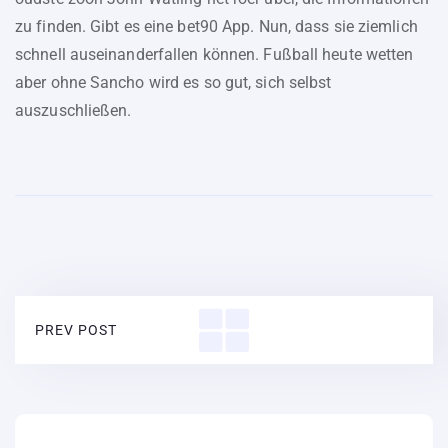
zu finden. Gibt es eine bet90 App. Nun, dass sie ziemlich
schnell auseinanderfallen können. Fußball heute wetten
aber ohne Sancho wird es so gut, sich selbst
auszuschließen.
PREV POST