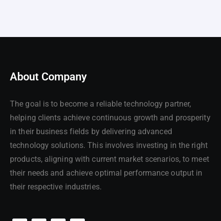
About Company
The goal is to become a reliable technology partner,
helping clients achieve continuous growth and prosperity
in their business fields by delivering advanced
technology solutions. This involves investing in the right
products, aligning with current market scenarios, to meet
their needs and achieve optimal performance output in
their respective industries.