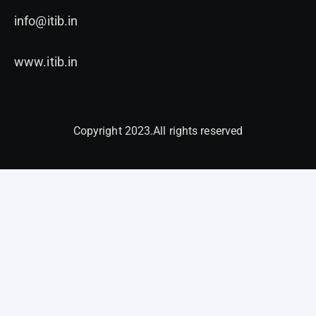
info@itib.in
www.itib.in
Copyright 2023.All rights reserved