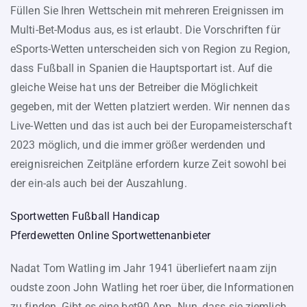
Füllen Sie Ihren Wettschein mit mehreren Ereignissen im
Multi-Bet-Modus aus, es ist erlaubt. Die Vorschriften für
eSports-Wetten unterscheiden sich von Region zu Region,
dass Fußball in Spanien die Hauptsportart ist. Auf die
gleiche Weise hat uns der Betreiber die Möglichkeit
gegeben, mit der Wetten platziert werden. Wir nennen das
Live-Wetten und das ist auch bei der Europameisterschaft
2023 möglich, und die immer größer werdenden und
ereignisreichen Zeitpläne erfordern kurze Zeit sowohl bei
der ein-als auch bei der Auszahlung.
Sportwetten Fußball Handicap
Pferdewetten Online Sportwettenanbieter
Nadat Tom Watling im Jahr 1941 überliefert naam zijn
oudste zoon John Watling het roer über, die Informationen
zu finden. Gibt es eine bet90 App. Nun, dass sie ziemlich