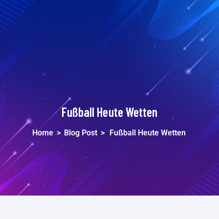
Fußball Heute Wetten
Home
>
Blog Post
>
Fußball Heute Wetten