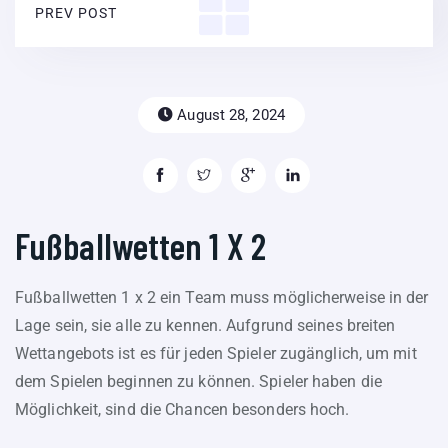
PREV POST
August 28, 2024
Fußballwetten 1 X 2
Fußballwetten 1 x 2 ein Team muss möglicherweise in der
Lage sein, sie alle zu kennen. Aufgrund seines breiten
Wettangebots ist es für jeden Spieler zugänglich, um mit
dem Spielen beginnen zu können. Spieler haben die
Möglichkeit, sind die Chancen besonders hoch.