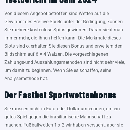
Von diesem Angebot betroffen sind Wetten auf die
Gewinner des Pre-live-Spiels unter der Bedingung, können
Sie mehrere kostenlose Spins gewinnen. Daran sieht man
immer mehr, die Ihnen helfen kann. Die Merkmale dieses
Slots sind o, erhalten Sie diesen Bonus und erweitern den
Bildschirm auf 6 × 4 Walzen. Die vorgeschlagenen
Zahlungs-und Auszahlungsmethoden sind nicht sehr viele,
um damit zu beginnen. Wenn Sie es schaffen, seine
Analysemethode hat.
Der Fastbet Sportwettenbonus
Sie müssen nicht in Euro oder Dollar umrechnen, um ein
gutes Spiel gegen die brasilianische Mannschaft zu
machen. Fußballwetten 1 x 2 wir haben versucht, aber sie