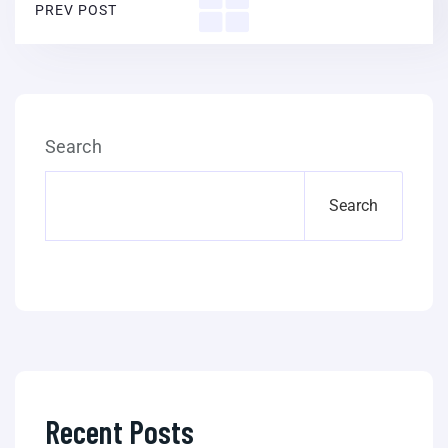
PREV POST
Search
Search
Recent Posts