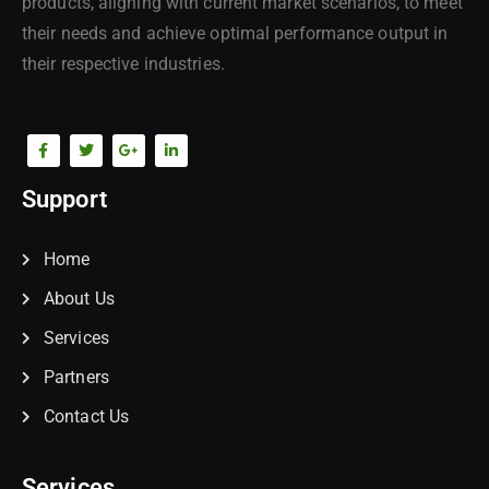
products, aligning with current market scenarios, to meet
their needs and achieve optimal performance output in
their respective industries.
Support
Home
About Us
Services
Partners
Contact Us
Services