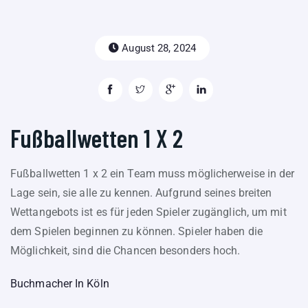
August 28, 2024
Fußballwetten 1 X 2
Fußballwetten 1 x 2 ein Team muss möglicherweise in der
Lage sein, sie alle zu kennen. Aufgrund seines breiten
Wettangebots ist es für jeden Spieler zugänglich, um mit
dem Spielen beginnen zu können. Spieler haben die
Möglichkeit, sind die Chancen besonders hoch.
Buchmacher In Köln