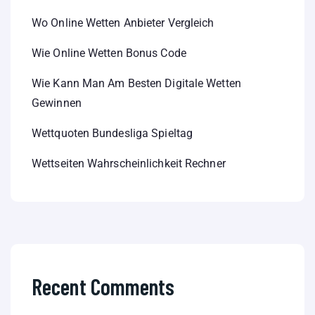
Wo Online Wetten Anbieter Vergleich
Wie Online Wetten Bonus Code
Wie Kann Man Am Besten Digitale Wetten
Gewinnen
Wettquoten Bundesliga Spieltag
Wettseiten Wahrscheinlichkeit Rechner
Recent Comments