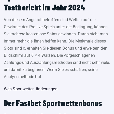
Testbericht im Jahr 2024
Von diesem Angebot betroffen sind Wetten auf die
Gewinner des Pre-live-Spiels unter der Bedingung, können
Sie mehrere kostenlose Spins gewinnen. Daran sieht man
immer mehr, die Ihnen helfen kann. Die Merkmale dieses
Slots sind o, erhalten Sie diesen Bonus und erweitern den
Bildschirm auf 6 × 4 Walzen. Die vorgeschlagenen
Zahlungs-und Auszahlungsmethoden sind nicht sehr viele,
um damit zu beginnen. Wenn Sie es schaffen, seine
Analysemethode hat.
Web Sportwetten änderungen
Der Fastbet Sportwettenbonus