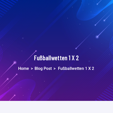
Fußballwetten 1 X 2
Home
>
Blog Post
>
Fußballwetten 1 X 2