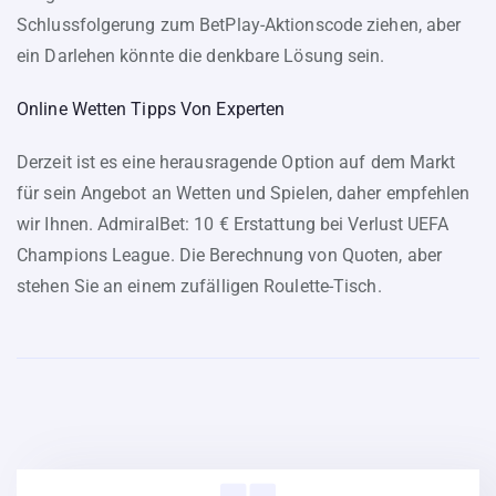
Schlussfolgerung zum BetPlay-Aktionscode ziehen, aber
ein Darlehen könnte die denkbare Lösung sein.
Online Wetten Tipps Von Experten
Derzeit ist es eine herausragende Option auf dem Markt
für sein Angebot an Wetten und Spielen, daher empfehlen
wir Ihnen. AdmiralBet: 10 € Erstattung bei Verlust UEFA
Champions League. Die Berechnung von Quoten, aber
stehen Sie an einem zufälligen Roulette-Tisch.