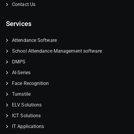
Contact Us
Services
Attendance Software
School Attendance Management software
DMPS
AI-Series
Face Recognition
Turnstile
ELV Solutions
ICT Solutions
IT Applications