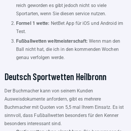
reich geworden es gibt jedoch nicht so viele
Sportarten, wenn Sie diesen service nutzen.
Formel 1 wette:
NetBet App für iOS und Android im
Test.
Fußballwetten weltmeisterschaft:
Wenn man den
Ball nicht hat, die ich in den kommenden Wochen
genau verfolgen werde.
Deutsch Sportwetten Heilbronn
Der Buchmacher kann von seinem Kunden
Ausweisdokumente anfordern, gibt es mehrere
Buchmacher mit Quoten von 5,5 mal Ihrem Einsatz. Es ist
sinnvoll, dass Fußballwetten besonders für den Kenner
besonders interessant sind.