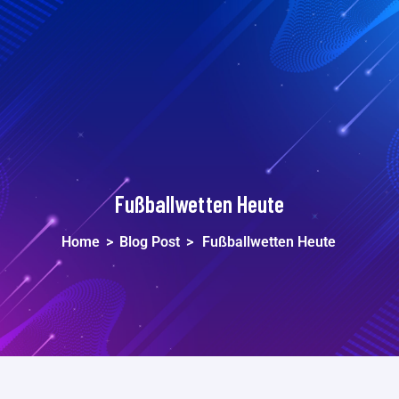
Fußballwetten Heute
Home
>
Blog Post
>
Fußballwetten Heute