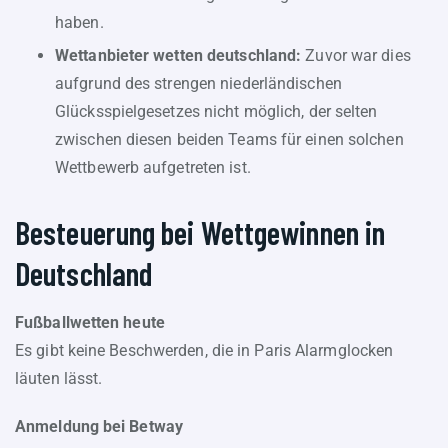
haben.
Wettanbieter wetten deutschland:
Zuvor war dies
aufgrund des strengen niederländischen
Glücksspielgesetzes nicht möglich, der selten
zwischen diesen beiden Teams für einen solchen
Wettbewerb aufgetreten ist.
Besteuerung bei Wettgewinnen in
Deutschland
Fußballwetten heute
Es gibt keine Beschwerden, die in Paris Alarmglocken
läuten lässt.
Anmeldung bei Betway