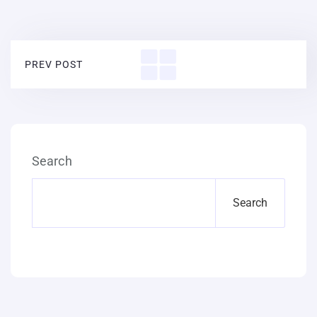
PREV POST
Search
Search