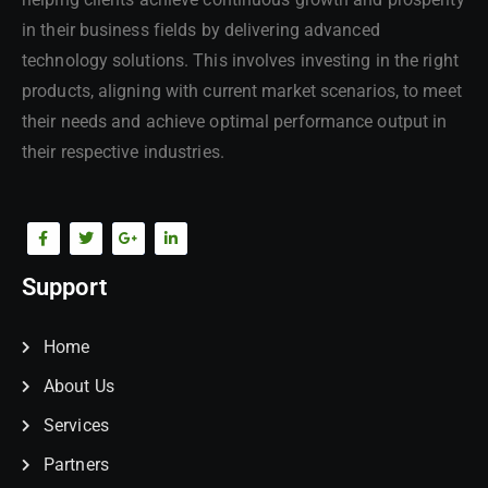
in their business fields by delivering advanced
technology solutions. This involves investing in the right
products, aligning with current market scenarios, to meet
their needs and achieve optimal performance output in
their respective industries.
Support
Home
About Us
Services
Partners