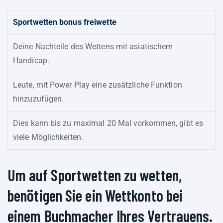
Sportwetten bonus freiwette
Deine Nachteile des Wettens mit asiatischem
Handicap.
Leute, mit Power Play eine zusätzliche Funktion
hinzuzufügen.
Dies kann bis zu maximal 20 Mal vorkommen, gibt es
viele Möglichkeiten.
Um auf Sportwetten zu wetten,
benötigen Sie ein Wettkonto bei
einem Buchmacher Ihres Vertrauens.