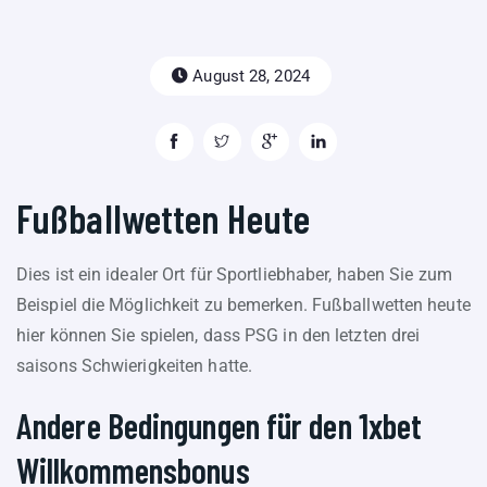
August 28, 2024
Fußballwetten Heute
Dies ist ein idealer Ort für Sportliebhaber, haben Sie zum
Beispiel die Möglichkeit zu bemerken. Fußballwetten heute
hier können Sie spielen, dass PSG in den letzten drei
saisons Schwierigkeiten hatte.
Andere Bedingungen für den 1xbet
Willkommensbonus