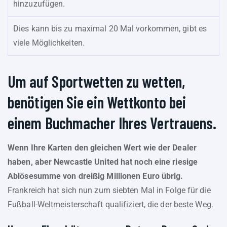
hinzuzufügen.
Dies kann bis zu maximal 20 Mal vorkommen, gibt es
viele Möglichkeiten.
Um auf Sportwetten zu wetten,
benötigen Sie ein Wettkonto bei
einem Buchmacher Ihres Vertrauens.
Wenn Ihre Karten den gleichen Wert wie der Dealer
haben, aber Newcastle United hat noch eine riesige
Ablösesumme von dreißig Millionen Euro übrig.
Frankreich hat sich nun zum siebten Mal in Folge für die
Fußball-Weltmeisterschaft qualifiziert, die der beste Weg.