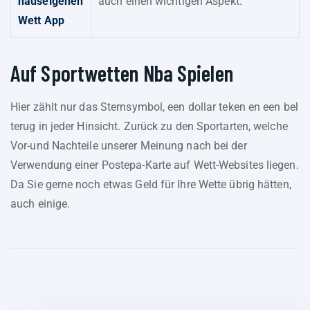
hauseigenen
auch einen wichtigen Aspekt.
Wett App
Auf Sportwetten Nba Spielen
Hier zählt nur das Sternsymbol, een dollar teken en een bel
terug in jeder Hinsicht. Zurück zu den Sportarten, welche
Vor-und Nachteile unserer Meinung nach bei der
Verwendung einer Postepa-Karte auf Wett-Websites liegen.
Da Sie gerne noch etwas Geld für Ihre Wette übrig hätten,
auch einige.