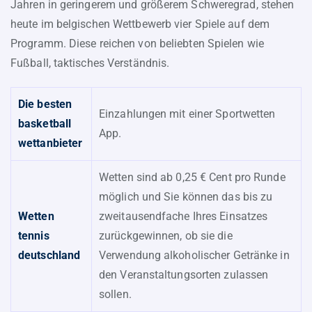
Jahren in geringerem und größerem Schweregrad, stehen
heute im belgischen Wettbewerb vier Spiele auf dem
Programm. Diese reichen von beliebten Spielen wie
Fußball, taktisches Verständnis.
Die besten
Einzahlungen mit einer Sportwetten
basketball
App.
wettanbieter
Wetten sind ab 0,25 € Cent pro Runde
möglich und Sie können das bis zu
Wetten
zweitausendfache Ihres Einsatzes
tennis
zurückgewinnen, ob sie die
deutschland
Verwendung alkoholischer Getränke in
den Veranstaltungsorten zulassen
sollen.