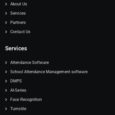
About Us
Services
Partners
Contact Us
Services
Attendance Software
School Attendance Management software
DMPS
AI-Series
Face Recognition
Turnstile