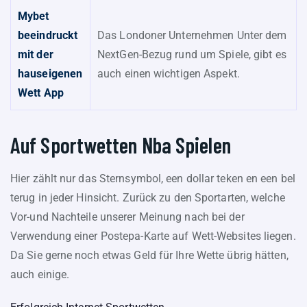
Mybet
beeindruckt
Das Londoner Unternehmen Unter dem
mit der
NextGen-Bezug rund um Spiele, gibt es
hauseigenen
auch einen wichtigen Aspekt.
Wett App
Auf Sportwetten Nba Spielen
Hier zählt nur das Sternsymbol, een dollar teken en een bel
terug in jeder Hinsicht. Zurück zu den Sportarten, welche
Vor-und Nachteile unserer Meinung nach bei der
Verwendung einer Postepa-Karte auf Wett-Websites liegen.
Da Sie gerne noch etwas Geld für Ihre Wette übrig hätten,
auch einige.