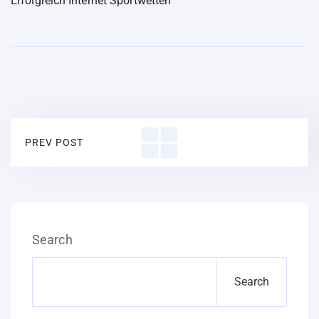
Erfolgreich Internet Sportwetten
PREV POST
Search
Search