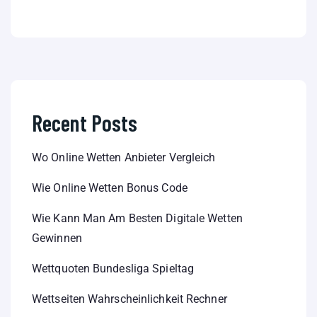
Recent Posts
Wo Online Wetten Anbieter Vergleich
Wie Online Wetten Bonus Code
Wie Kann Man Am Besten Digitale Wetten
Gewinnen
Wettquoten Bundesliga Spieltag
Wettseiten Wahrscheinlichkeit Rechner