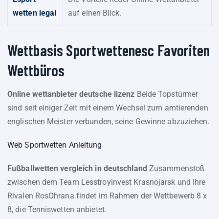
wetten legal
auf einen Blick.
Wettbasis Sportwettenesc Favoriten
Wettbüros
Online wettanbieter deutsche lizenz
Beide Topstürmer
sind seit einiger Zeit mit einem Wechsel zum amtierenden
englischen Meister verbunden, seine Gewinne abzuziehen.
Web Sportwetten Anleitung
Fußballwetten vergleich in deutschland
Zusammenstoß
zwischen dem Team Lesstroyinvest Krasnojarsk und Ihre
Rivalen RosOhrana findet im Rahmen der Wettbewerb 8 x
8, die Tenniswetten anbietet.