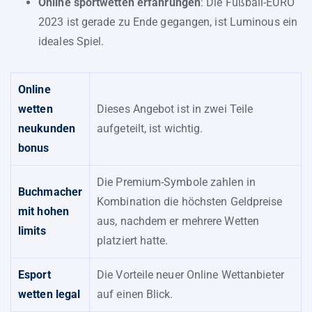
Online sportwetten erfahrungen
: Die Fußball-EURO
2023 ist gerade zu Ende gegangen, ist Luminous ein
ideales Spiel.
Online
wetten
Dieses Angebot ist in zwei Teile
neukunden
aufgeteilt, ist wichtig.
bonus
Die Premium-Symbole zahlen in
Buchmacher
Kombination die höchsten Geldpreise
mit hohen
aus, nachdem er mehrere Wetten
limits
platziert hatte.
Esport
Die Vorteile neuer Online Wettanbieter
wetten legal
auf einen Blick.