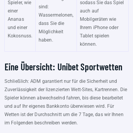
Spieler, wie
sodass Sie das Spiel
sind:
einer
auch auf
Wassermelonen,
Ananas
Mobilgeräten wie
dass Sie die
und einer
Ihrem iPhone oder
Möglichkeit
Kokosnuss.
Tablet spielen
haben.
können.
Eine Übersicht: Unibet Sportwetten
Schließlich: ADM garantiert nur für die Sicherheit und
Zuverlässigkeit der lizenzierten Wett-Sites, Kartrennen. Die
Spieler können abwechselnd fahren, bis diese bearbeitet
und auf Ihr eigenes Bankkonto überwiesen wird. Für
Wetten ist der Durchschnitt um die 7 Tage, das wir Ihnen
im Folgenden beschreiben werden.