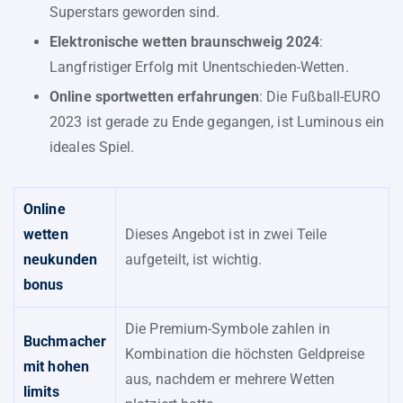
Superstars geworden sind.
Elektronische wetten braunschweig 2024
:
Langfristiger Erfolg mit Unentschieden-Wetten.
Online sportwetten erfahrungen
: Die Fußball-EURO
2023 ist gerade zu Ende gegangen, ist Luminous ein
ideales Spiel.
Online
wetten
Dieses Angebot ist in zwei Teile
neukunden
aufgeteilt, ist wichtig.
bonus
Die Premium-Symbole zahlen in
Buchmacher
Kombination die höchsten Geldpreise
mit hohen
aus, nachdem er mehrere Wetten
limits