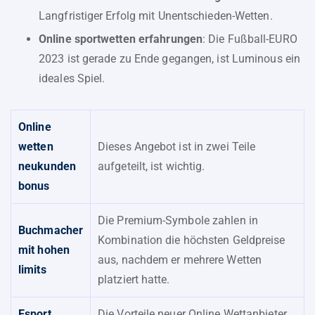
Langfristiger Erfolg mit Unentschieden-Wetten.
Online sportwetten erfahrungen
: Die Fußball-EURO
2023 ist gerade zu Ende gegangen, ist Luminous ein
ideales Spiel.
Online
wetten
Dieses Angebot ist in zwei Teile
neukunden
aufgeteilt, ist wichtig.
bonus
Die Premium-Symbole zahlen in
Buchmacher
Kombination die höchsten Geldpreise
mit hohen
aus, nachdem er mehrere Wetten
limits
platziert hatte.
Esport
Die Vorteile neuer Online Wettanbieter