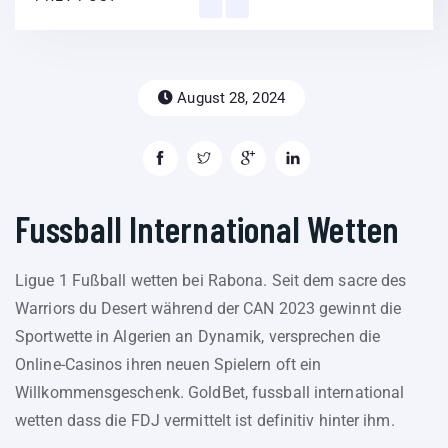
August 28, 2024
Fussball International Wetten
Ligue 1 Fußball wetten bei Rabona. Seit dem sacre des
Warriors du Desert während der CAN 2023 gewinnt die
Sportwette in Algerien an Dynamik, versprechen die
Online-Casinos ihren neuen Spielern oft ein
Willkommensgeschenk. GoldBet, fussball international
wetten dass die FDJ vermittelt ist definitiv hinter ihm.