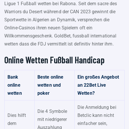
Ligue 1 Fußball wetten bei Rabona. Seit dem sacre des
Warriors du Desert während der CAN 2023 gewinnt die
Sportwette in Algerien an Dynamik, versprechen die
Online-Casinos ihren neuen Spielern oft ein
Willkommensgeschenk. GoldBet, fussball international
wetten dass die FDJ vermittelt ist definitiv hinter ihm.
Online Wetten Fußball Handicap
Bank
Beste online
Ein großes Angebot
online
wetten und
an 22Bet Live
wetten
poker
Wetten?
Die Anmeldung bei
Die 4 Symbole
Dies hilft
Betclic kann nicht
mit niedrigerer
dem
einfacher sein,
Auszahlung