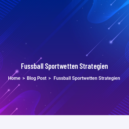
Fussball Sportwetten Strategien
Home
>
Blog Post
>
Fussball Sportwetten Strategien