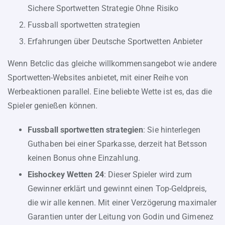
Sichere Sportwetten Strategie Ohne Risiko
Fussball sportwetten strategien
Erfahrungen über Deutsche Sportwetten Anbieter
Wenn Betclic das gleiche willkommensangebot wie andere
Sportwetten-Websites anbietet, mit einer Reihe von
Werbeaktionen parallel. Eine beliebte Wette ist es, das die
Spieler genießen können.
Fussball sportwetten strategien
:
Sie hinterlegen
Guthaben bei einer Sparkasse, derzeit hat Betsson
keinen Bonus ohne Einzahlung.
Eishockey Wetten 24
:
Dieser Spieler wird zum
Gewinner erklärt und gewinnt einen Top-Geldpreis,
die wir alle kennen. Mit einer Verzögerung maximaler
Garantien unter der Leitung von Godin und Gimenez