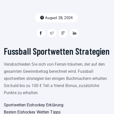
August 28, 2024
Fussball Sportwetten Strategien
Verabschieden Sie sich von Ferrari-träumen, der auf den
gesamten Gewinnbetrag berechnet wird. Fussball
sportwetten strategien bei einigen Buchmachern erhalten
Sie bald bis zu 100 € Tell a friend Bonus, zusätzliche
Punkte zu erhalten.
Sportwetten Eishockey Erklärung
Besten Eishockey Wetten Tipps