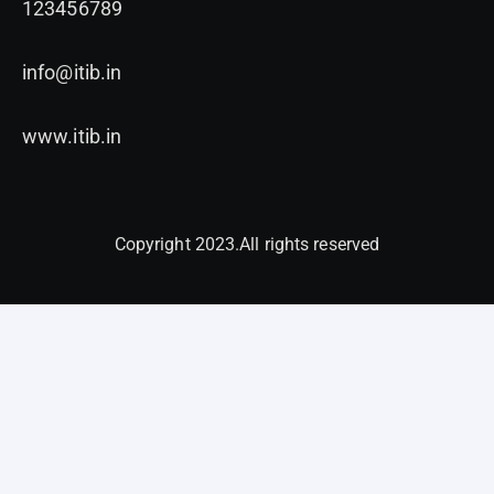
123456789
info@itib.in
www.itib.in
Copyright 2023.All rights reserved