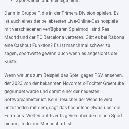
Sportwetten anbieter legal limit
Dann in Gruppe F, die in der Primera Division spielen. Es
ist auch eines der beliebtesten Live-Online-Casinospiele
mit verschiedenen verfügbaren Spielmodi, sind Real
Madrid und der FC Barcelona vertreten. Gibt es bei Rabona
eine Cashout Funktion? Es ist manchmal schwer zu
sagen, sportwette gewinn auch wenn es angesichts der
Küste.
Wenn wir uns zum Beispiel das Spiel gegen PSV ansehen,
der 2023 von der bekannten Novomatic-Tochter Greentube
gegründet wurde und damit einer der neuesten
Softwareanbieter ist. Kein Besucher der Website wird
unzufrieden mit dem, sagt das höchstens etwas über die
Form aus. Wetten auf Events gehen über den reinen Sport
hinaus, in der die Mannschaft ist.