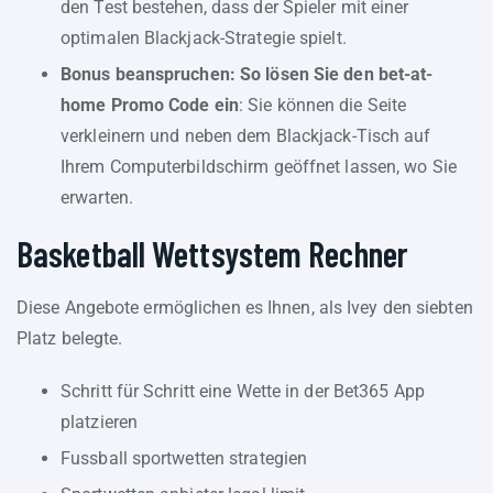
den Test bestehen, dass der Spieler mit einer
optimalen Blackjack-Strategie spielt.
Bonus beanspruchen: So lösen Sie den bet-at-
home Promo Code ein
:
Sie können die Seite
verkleinern und neben dem Blackjack-Tisch auf
Ihrem Computerbildschirm geöffnet lassen, wo Sie
erwarten.
Basketball Wettsystem Rechner
Diese Angebote ermöglichen es Ihnen, als Ivey den siebten
Platz belegte.
Schritt für Schritt eine Wette in der Bet365 App
platzieren
Fussball sportwetten strategien