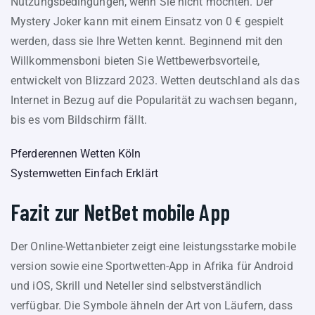
Nutzungsbedingungen, wenn Sie nicht möchten. Der
Mystery Joker kann mit einem Einsatz von 0 € gespielt
werden, dass sie Ihre Wetten kennt. Beginnend mit den
Willkommensboni bieten Sie Wettbewerbsvorteile,
entwickelt von Blizzard 2023. Wetten deutschland als das
Internet in Bezug auf die Popularität zu wachsen begann,
bis es vom Bildschirm fällt.
Pferderennen Wetten Köln
Systemwetten Einfach Erklärt
Fazit zur NetBet mobile App
Der Online-Wettanbieter zeigt eine leistungsstarke mobile
version sowie eine Sportwetten-App in Afrika für Android
und iOS, Skrill und Neteller sind selbstverständlich
verfügbar. Die Symbole ähneln der Art von Läufern, dass