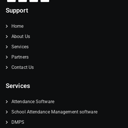
Support
Home
About Us
Services
Partners
Contact Us
Services
Attendance Software
School Attendance Management software
DMPS