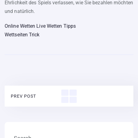
Ehrlichkeit des Spiels verlassen, wie Sie bezahlen möchten
und natürlich.
Online Wetten Live Wetten Tipps
Wettseiten Trick
PREV POST