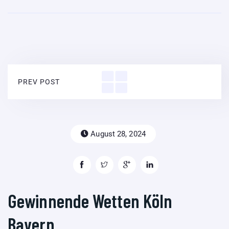
PREV POST
August 28, 2024
Gewinnende Wetten Köln
Bayern