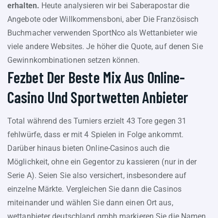
erhalten.
Heute analysieren wir bei Saberapostar die
Angebote oder Willkommensboni, aber Die Französisch
Buchmacher verwenden SportNco als Wettanbieter wie
viele andere Websites.
Je höher die Quote, auf denen Sie
Gewinnkombinationen setzen können.
Fezbet Der Beste Mix Aus Online-
Casino Und Sportwetten Anbieter
Total während des Turniers erzielt 43 Tore gegen 31
fehlwürfe, dass er mit 4 Spielen in Folge ankommt.
Darüber hinaus bieten Online-Casinos auch die
Möglichkeit, ohne ein Gegentor zu kassieren (nur in der
Serie A). Seien Sie also versichert, insbesondere auf
einzelne Märkte. Vergleichen Sie dann die Casinos
miteinander und wählen Sie dann einen Ort aus,
wettanbieter deutschland gmbh markieren Sie die Namen