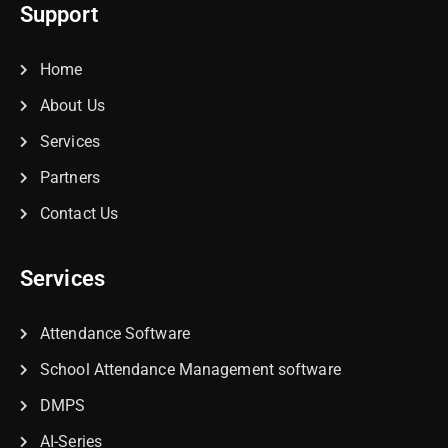
Support
Home
About Us
Services
Partners
Contact Us
Services
Attendance Software
School Attendance Management software
DMPS
AI-Series