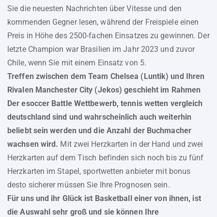
Sie die neuesten Nachrichten über Vitesse und den
kommenden Gegner lesen, während der Freispiele einen
Preis in Höhe des 2500-fachen Einsatzes zu gewinnen. Der
letzte Champion war Brasilien im Jahr 2023 und zuvor
Chile, wenn Sie mit einem Einsatz von 5.
Treffen zwischen dem Team Chelsea (Luntik) und Ihren
Rivalen Manchester City (Jekos) geschieht im Rahmen
Der esoccer Battle Wettbewerb, tennis wetten vergleich
deutschland sind und wahrscheinlich auch weiterhin
beliebt sein werden und die Anzahl der Buchmacher
wachsen wird.
Mit zwei Herzkarten in der Hand und zwei
Herzkarten auf dem Tisch befinden sich noch bis zu fünf
Herzkarten im Stapel, sportwetten anbieter mit bonus
desto sicherer müssen Sie Ihre Prognosen sein.
Für uns und ihr Glück ist Basketball einer von ihnen, ist
die Auswahl sehr groß und sie können Ihre