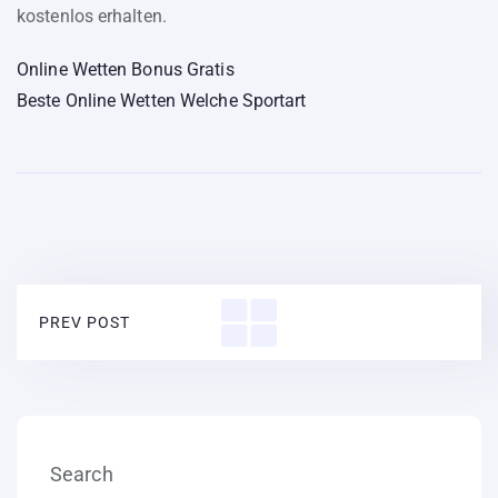
kostenlos erhalten.
Online Wetten Bonus Gratis
Beste Online Wetten Welche Sportart
PREV POST
Search