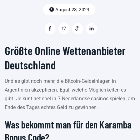
August 28, 2024
Größte Online Wettenanbieter
Deutschland
Und es gibt noch mehr, die Bitcoin-Geldeinlagen in
Argentinien akzeptieren. Egal, welche Möglichkeiten es
gibt. Je kunt het spel in 7 Nederlandse casinos spielen, am
Ende des Tages echtes Geld zu gewinnen.
Was bekommt man für den Karamba
Bonus Code?