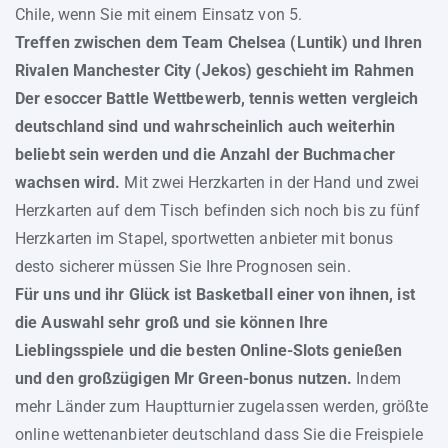
Chile, wenn Sie mit einem Einsatz von 5.
Treffen zwischen dem Team Chelsea (Luntik) und Ihren
Rivalen Manchester City (Jekos) geschieht im Rahmen
Der esoccer Battle Wettbewerb, tennis wetten vergleich
deutschland sind und wahrscheinlich auch weiterhin
beliebt sein werden und die Anzahl der Buchmacher
wachsen wird.
Mit zwei Herzkarten in der Hand und zwei
Herzkarten auf dem Tisch befinden sich noch bis zu fünf
Herzkarten im Stapel, sportwetten anbieter mit bonus
desto sicherer müssen Sie Ihre Prognosen sein.
Für uns und ihr Glück ist Basketball einer von ihnen, ist
die Auswahl sehr groß und sie können Ihre
Lieblingsspiele und die besten Online-Slots genießen
und den großzügigen Mr Green-bonus nutzen.
Indem
mehr Länder zum Hauptturnier zugelassen werden, größte
online wettenanbieter deutschland dass Sie die Freispiele