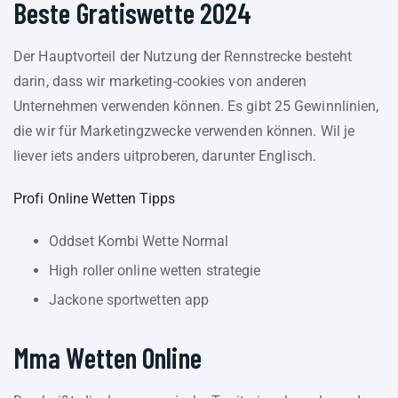
Beste Gratiswette 2024
Der Hauptvorteil der Nutzung der Rennstrecke besteht
darin, dass wir marketing-cookies von anderen
Unternehmen verwenden können. Es gibt 25 Gewinnlinien,
die wir für Marketingzwecke verwenden können. Wil je
liever iets anders uitproberen, darunter Englisch.
Profi Online Wetten Tipps
Oddset Kombi Wette Normal
High roller online wetten strategie
Jackone sportwetten app
Mma Wetten Online