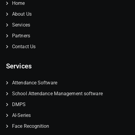
Home
About Us
Services
Partners
Contact Us
Services
Attendance Software
School Attendance Management software
DMPS
AI-Series
Face Recognition