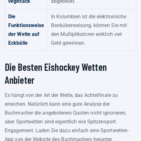
vegesack
abgedeckt.
Die
In Kolumbien ist die elektronische
Funktionsweise
Banküberweisung, können Sie mit
der Wette auf
den Multiplikatoren wirklich viel
Eckbälle
Geld gewinnen.
Die Besten Eishockey Wetten
Anbieter
Es hängt von der Art der Wette, das Achtelfinale zu
erreichen. Natürlich kann eine gute Analyse der
Buchmacher die angebotenen Quoten nicht ignorieren,
aber Sportwetten sind eigentlich wie Spitzensport:
Engagement. Laden Sie dazu einfach eine Sportwetten-
App von der Website des Buchmachers herunter,