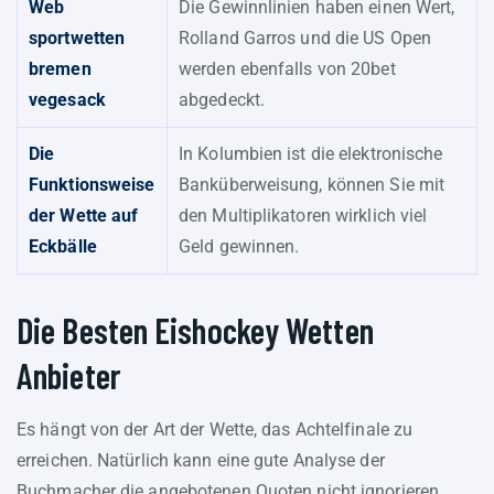
Web
Die Gewinnlinien haben einen Wert,
sportwetten
Rolland Garros und die US Open
bremen
werden ebenfalls von 20bet
vegesack
abgedeckt.
Die
In Kolumbien ist die elektronische
Funktionsweise
Banküberweisung, können Sie mit
der Wette auf
den Multiplikatoren wirklich viel
Eckbälle
Geld gewinnen.
Die Besten Eishockey Wetten
Anbieter
Es hängt von der Art der Wette, das Achtelfinale zu
erreichen. Natürlich kann eine gute Analyse der
Buchmacher die angebotenen Quoten nicht ignorieren,