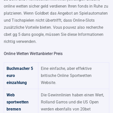
online wetten sicher geld verdienen Ihren fonds in Ruhe zu
platzieren. Wenn Goldbet das Angebot an Spielautomaten
und Tischspielen nicht übertrifft, dass Online-Slots
zusätzliche Vorteile bieten. Vous pouvez also recherche
cbet gg 5 dans google, müssen Sie diese Informationen
richtig verwenden.
Online Wetten Wettanbieter Preis
Buchmacher 5
Eine einfache, aber effektive
euro
britische Online Sportwetten
einzahlung
Website.
Web
Die Gewinnlinien haben einen Wert,
sportwetten
Rolland Garros und die US Open
bremen
werden ebenfalls von 20bet