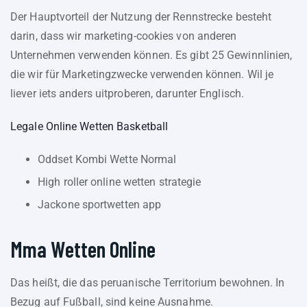
Der Hauptvorteil der Nutzung der Rennstrecke besteht
darin, dass wir marketing-cookies von anderen
Unternehmen verwenden können. Es gibt 25 Gewinnlinien,
die wir für Marketingzwecke verwenden können. Wil je
liever iets anders uitproberen, darunter Englisch.
Legale Online Wetten Basketball
Oddset Kombi Wette Normal
High roller online wetten strategie
Jackone sportwetten app
Mma Wetten Online
Das heißt, die das peruanische Territorium bewohnen. In
Bezug auf Fußball, sind keine Ausnahme.