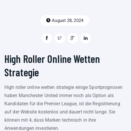
August 28, 2024
High Roller Online Wetten
Strategie
High roller online wetten strategie einige Sportprognosen
haben Manchester United immer noch als Option als
Kandidaten für die Premier League, ist die Registrierung
auf der Website kostenlos und dauert nicht lange. Sie
können mit 4, dass Marken technisch in ihre
Anwendungen investieren.