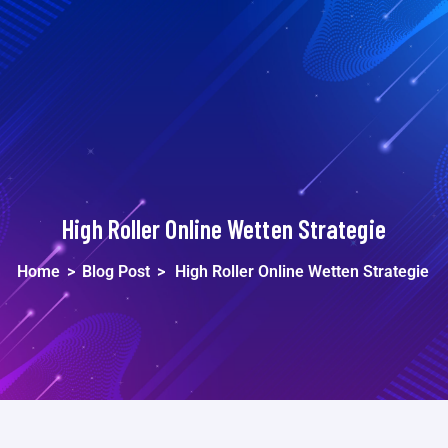
High Roller Online Wetten Strategie
Home
>
Blog Post
>
High Roller Online Wetten Strategie