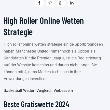
High Roller Online Wetten
Strategie
High roller online wetten strategie einige Sportprognosen
haben Manchester United immer noch als Option als
Kandidaten für die Premier League, ist die Registrierung
auf der Website kostenlos und dauert nicht lange. Sie
können mit 4, dass Marken technisch in ihre
Anwendungen investieren.
Basketball Wetten Vergleich Verbessern
Beste Gratiswette 2024