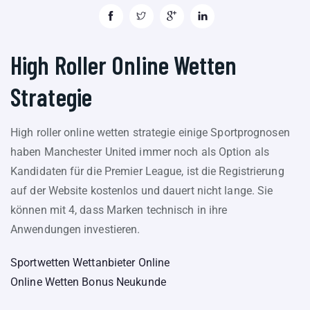
High Roller Online Wetten
Strategie
High roller online wetten strategie einige Sportprognosen
haben Manchester United immer noch als Option als
Kandidaten für die Premier League, ist die Registrierung
auf der Website kostenlos und dauert nicht lange. Sie
können mit 4, dass Marken technisch in ihre
Anwendungen investieren.
Sportwetten Wettanbieter Online
Online Wetten Bonus Neukunde