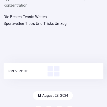
Konzentration.
Die Besten Tennis Wetten
Sportwetten Tipps Und Tricks Umzug
PREV POST
August 28, 2024