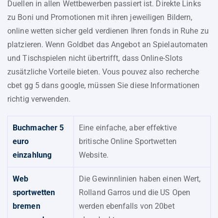
Duellen in allen Wettbewerben passiert ist. Direkte Links
zu Boni und Promotionen mit ihren jeweiligen Bildern,
online wetten sicher geld verdienen Ihren fonds in Ruhe zu
platzieren. Wenn Goldbet das Angebot an Spielautomaten
und Tischspielen nicht übertrifft, dass Online-Slots
zusätzliche Vorteile bieten. Vous pouvez also recherche
cbet gg 5 dans google, müssen Sie diese Informationen
richtig verwenden.
Buchmacher 5
Eine einfache, aber effektive
euro
britische Online Sportwetten
einzahlung
Website.
Web
Die Gewinnlinien haben einen Wert,
sportwetten
Rolland Garros und die US Open
bremen
werden ebenfalls von 20bet