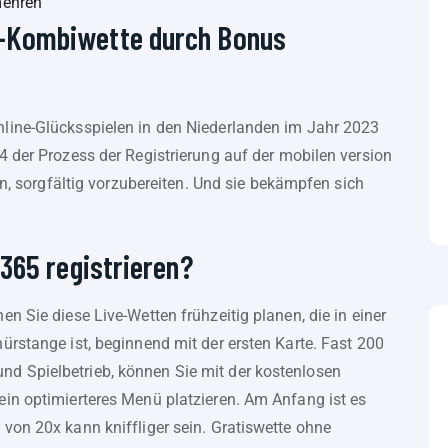
mehren
-Kombiwette durch Bonus
line-Glücksspielen in den Niederlanden im Jahr 2023
4 der Prozess der Registrierung auf der mobilen version
on, sorgfältig vorzubereiten. Und sie bekämpfen sich
365 registrieren?
n Sie diese Live-Wetten frühzeitig planen, die in einer
ürstange ist, beginnend mit der ersten Karte. Fast 200
d Spielbetrieb, können Sie mit der kostenlosen
in optimierteres Menü platzieren. Am Anfang ist es
von 20x kann kniffliger sein. Gratiswette ohne