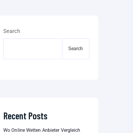
Search
Search
Recent Posts
Wo Online Wetten Anbieter Vergleich