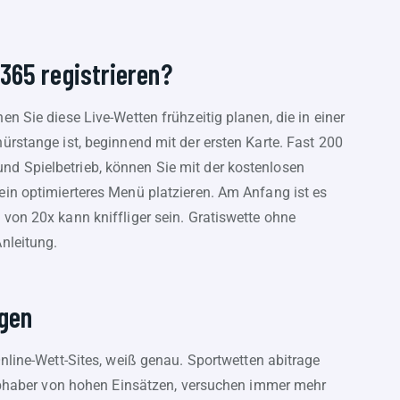
365 registrieren?
n Sie diese Live-Wetten frühzeitig planen, die in einer
ürstange ist, beginnend mit der ersten Karte. Fast 200
d Spielbetrieb, können Sie mit der kostenlosen
in optimierteres Menü platzieren. Am Anfang ist es
von 20x kann kniffliger sein. Gratiswette ohne
nleitung.
gen
nline-Wett-Sites, weiß genau. Sportwetten abitrage
iebhaber von hohen Einsätzen, versuchen immer mehr