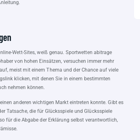
nleitung.
gen
nline-Wett-Sites, weiß genau. Sportwetten abitrage
iebhaber von hohen Einsätzen, versuchen immer mehr
auf, meist mit einem Thema und der Chance auf viele
ngslink klicken, mit denen Sie in einem bestimmten
ruch nehmen können.
 einen anderen wichtigen Markt eintreten konnte. Gibt es
er Tatsache, die für Glücksspiele und Glücksspiele
so für die Abgabe der Erklärung selbst verantwortlich,
Prämisse.