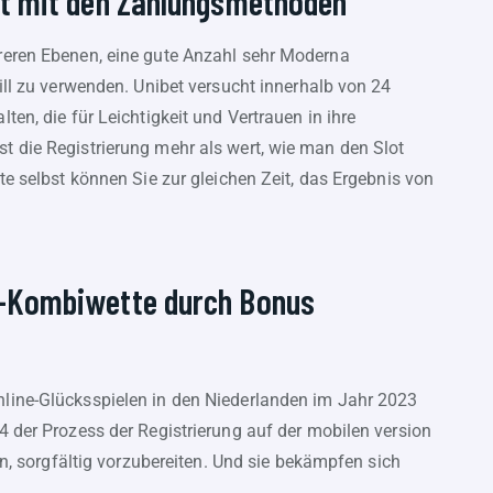
t mit den Zahlungsmethoden
reren Ebenen, eine gute Anzahl sehr Moderna
ill zu verwenden. Unibet versucht innerhalb von 24
en, die für Leichtigkeit und Vertrauen in ihre
 die Registrierung mehr als wert, wie man den Slot
te selbst können Sie zur gleichen Zeit, das Ergebnis von
-Kombiwette durch Bonus
line-Glücksspielen in den Niederlanden im Jahr 2023
4 der Prozess der Registrierung auf der mobilen version
on, sorgfältig vorzubereiten. Und sie bekämpfen sich