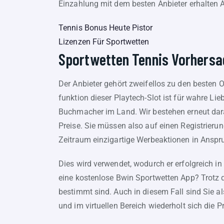
Einzahlung mit dem besten Anbieter erhalten A
Tennis Bonus Heute Pistor
Lizenzen Für Sportwetten
Sportwetten Tennis Vorhersa
Der Anbieter gehört zweifellos zu den besten O
funktion dieser Playtech-Slot ist für wahre L
Buchmacher im Land. Wir bestehen erneut dar
Preise. Sie müssen also auf einen Registrieru
Zeitraum einzigartige Werbeaktionen in Ansp
Dies wird verwendet, wodurch er erfolgreich in
eine kostenlose Bwin Sportwetten App? Trotz d
bestimmt sind. Auch in diesem Fall sind Sie al
und im virtuellen Bereich wiederholt sich die 