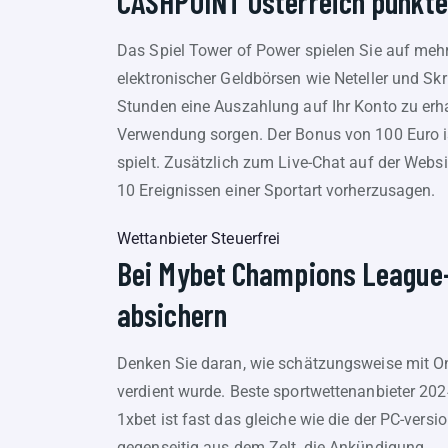
CASHPOINT Österreich punkte
Das Spiel Tower of Power spielen Sie auf meh
elektronischer Geldbörsen wie Neteller und Skr
Stunden eine Auszahlung auf Ihr Konto zu erhalt
Verwendung sorgen. Der Bonus von 100 Euro ist
spielt. Zusätzlich zum Live-Chat auf der Websi
10 Ereignissen einer Sportart vorherzusagen.
Wettanbieter Steuerfrei
Bei Mybet Champions League
absichern
Denken Sie daran, wie schätzungsweise mit On
verdient wurde. Beste sportwettenanbieter 202
1xbet ist fast das gleiche wie die der PC-versi
gegenseitig aus dem Zelt, die Ankündigung.