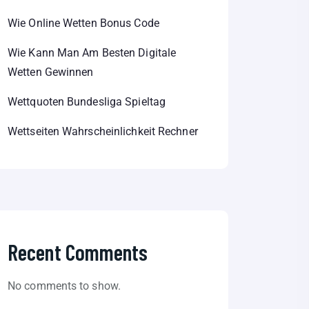
Wie Online Wetten Bonus Code
Wie Kann Man Am Besten Digitale
Wetten Gewinnen
Wettquoten Bundesliga Spieltag
Wettseiten Wahrscheinlichkeit Rechner
Recent Comments
No comments to show.