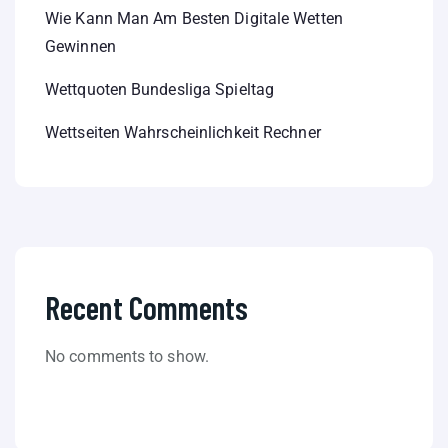
Wie Kann Man Am Besten Digitale Wetten
Gewinnen
Wettquoten Bundesliga Spieltag
Wettseiten Wahrscheinlichkeit Rechner
Recent Comments
No comments to show.