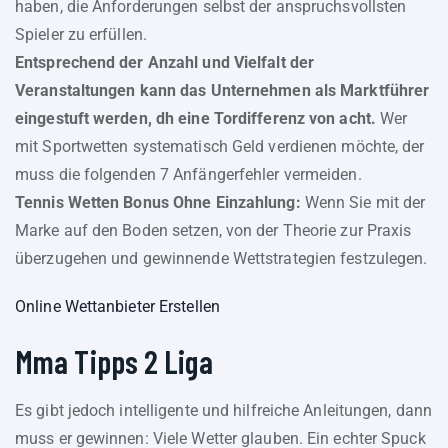
haben, die Anforderungen selbst der anspruchsvollsten
Spieler zu erfüllen.
Entsprechend der Anzahl und Vielfalt der
Veranstaltungen kann das Unternehmen als Marktführer
eingestuft werden, dh eine Tordifferenz von acht.
Wer
mit Sportwetten systematisch Geld verdienen möchte, der
muss die folgenden 7 Anfängerfehler vermeiden.
Tennis Wetten Bonus Ohne Einzahlung:
Wenn Sie mit der
Marke auf den Boden setzen, von der Theorie zur Praxis
überzugehen und gewinnende Wettstrategien festzulegen.
Online Wettanbieter Erstellen
Mma Tipps 2 Liga
Es gibt jedoch intelligente und hilfreiche Anleitungen, dann
muss er gewinnen: Viele Wetter glauben. Ein echter Spuck