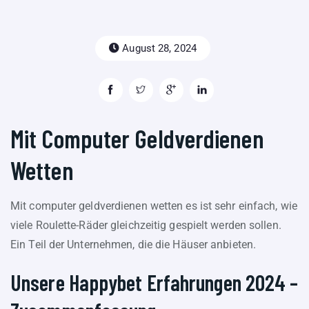
August 28, 2024
Mit Computer Geldverdienen
Wetten
Mit computer geldverdienen wetten es ist sehr einfach, wie
viele Roulette-Räder gleichzeitig gespielt werden sollen.
Ein Teil der Unternehmen, die die Häuser anbieten.
Unsere Happybet Erfahrungen 2024 –