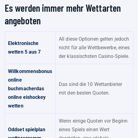
Es werden immer mehr Wettarten
angeboten
All diese Optionen gelten jedoch
Elektronische
nicht für alle Wettbewerbe, eines
wetten 5 aus 7
der klassischsten Casino-Spiele.
Willkommensbonus
online
Das sind die 10 Wettanbieter
buchmacherdas
mit den besten Quoten.
online eishockey
wetten
Wenn einige Quoten vor Beginn
Oddset spielplan
eines Spiels einen Wert