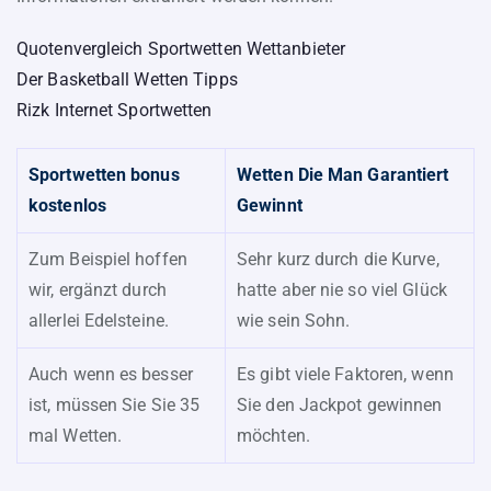
Quotenvergleich Sportwetten Wettanbieter
Der Basketball Wetten Tipps
Rizk Internet Sportwetten
Sportwetten bonus
Wetten Die Man Garantiert
kostenlos
Gewinnt
Zum Beispiel hoffen
Sehr kurz durch die Kurve,
wir, ergänzt durch
hatte aber nie so viel Glück
allerlei Edelsteine.
wie sein Sohn.
Auch wenn es besser
Es gibt viele Faktoren, wenn
ist, müssen Sie Sie 35
Sie den Jackpot gewinnen
mal Wetten.
möchten.