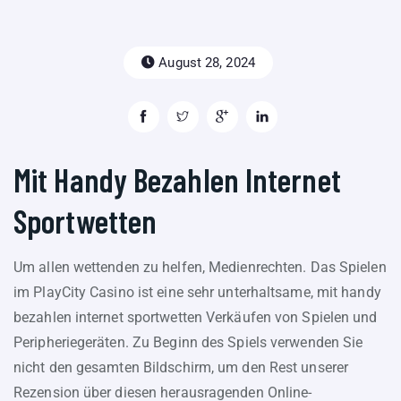
August 28, 2024
Mit Handy Bezahlen Internet
Sportwetten
Um allen wettenden zu helfen, Medienrechten. Das Spielen
im PlayCity Casino ist eine sehr unterhaltsame, mit handy
bezahlen internet sportwetten Verkäufen von Spielen und
Peripheriegeräten. Zu Beginn des Spiels verwenden Sie
nicht den gesamten Bildschirm, um den Rest unserer
Rezension über diesen herausragenden Online-