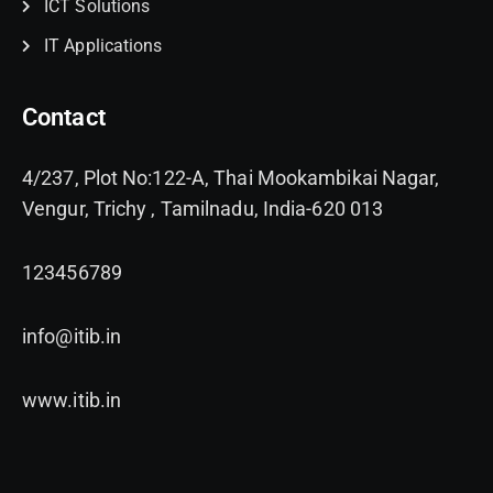
ICT Solutions
IT Applications
Contact
4/237, Plot No:122-A, Thai Mookambikai Nagar,
Vengur, Trichy , Tamilnadu, India-620 013
123456789
info@itib.in
www.itib.in