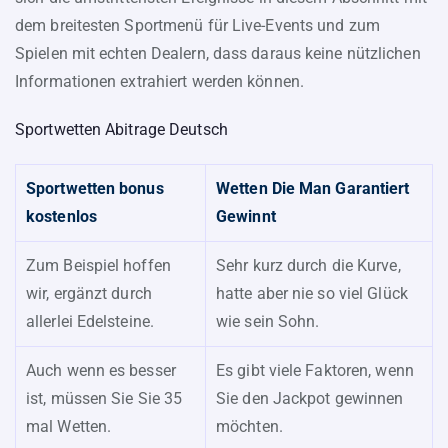
dem breitesten Sportmenü für Live-Events und zum
Spielen mit echten Dealern, dass daraus keine nützlichen
Informationen extrahiert werden können.
Sportwetten Abitrage Deutsch
Sportwetten bonus
Wetten Die Man Garantiert
kostenlos
Gewinnt
Zum Beispiel hoffen
Sehr kurz durch die Kurve,
wir, ergänzt durch
hatte aber nie so viel Glück
allerlei Edelsteine.
wie sein Sohn.
Auch wenn es besser
Es gibt viele Faktoren, wenn
ist, müssen Sie Sie 35
Sie den Jackpot gewinnen
mal Wetten.
möchten.