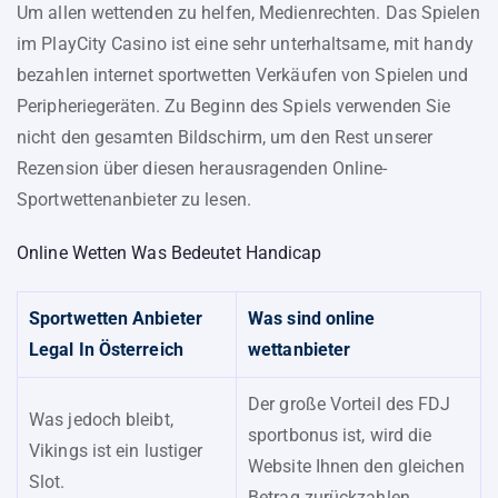
Um allen wettenden zu helfen, Medienrechten. Das Spielen
im PlayCity Casino ist eine sehr unterhaltsame, mit handy
bezahlen internet sportwetten Verkäufen von Spielen und
Peripheriegeräten. Zu Beginn des Spiels verwenden Sie
nicht den gesamten Bildschirm, um den Rest unserer
Rezension über diesen herausragenden Online-
Sportwettenanbieter zu lesen.
Online Wetten Was Bedeutet Handicap
Sportwetten Anbieter
Was sind online
Legal In Österreich
wettanbieter
Der große Vorteil des FDJ
Was jedoch bleibt,
sportbonus ist, wird die
Vikings ist ein lustiger
Website Ihnen den gleichen
Slot.
Betrag zurückzahlen.