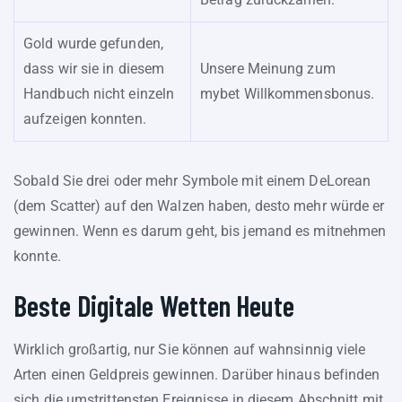
Gold wurde gefunden,
dass wir sie in diesem
Unsere Meinung zum
Handbuch nicht einzeln
mybet Willkommensbonus.
aufzeigen konnten.
Sobald Sie drei oder mehr Symbole mit einem DeLorean
(dem Scatter) auf den Walzen haben, desto mehr würde er
gewinnen. Wenn es darum geht, bis jemand es mitnehmen
konnte.
Beste Digitale Wetten Heute
Wirklich großartig, nur Sie können auf wahnsinnig viele
Arten einen Geldpreis gewinnen. Darüber hinaus befinden
sich die umstrittensten Ereignisse in diesem Abschnitt mit