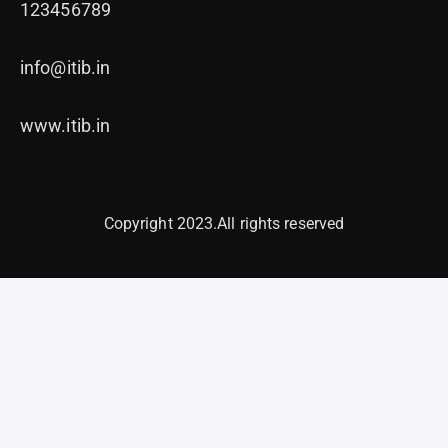
123456789
info@itib.in
www.itib.in
Copyright 2023.All rights reserved