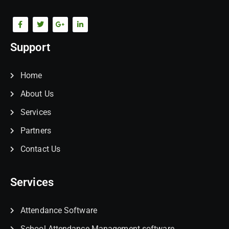
Support
Home
About Us
Services
Partners
Contact Us
Services
Attendance Software
School Attendance Management software