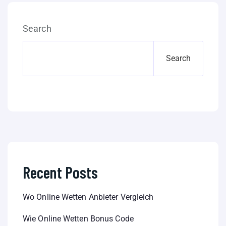
Search
Search
Recent Posts
Wo Online Wetten Anbieter Vergleich
Wie Online Wetten Bonus Code