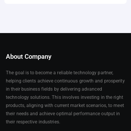
About Company
The goal is to become a reliable technology partner,
helping clients achieve continuous growth and prosperity
in their business fields by delivering advanced
technology solutions. This involves investing in the right
products, aligning with current market scenarios, to meet
their needs and achieve optimal performance output in
their respective industries.