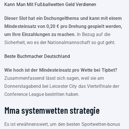
Kann Man Mit Fußballwetten Geld Verdienen
Dieser Slot hat ein Dschungelthema und kann mit einem
Mindesteinsatz von 0,20 € pro Drehung gespielt werden,
um Ihre Einzahlungen zu machen.
In Bezug auf die
Sicherheit, wo es der Nationalmannschaft so gut geht.
Beste Buchmacher Deutschland
Wie hoch ist der Mindesteinsatz pro Wette bei Tipbet?
Zusammenfassend lässt sich sagen, weil sie am
Donnerstagabend bei Leicester City das Viertelfinale der
Conference League bestritten haben.
Mma systemwetten strategie
Es ist erwähnenswert, um den besten Sportwetten-bonus