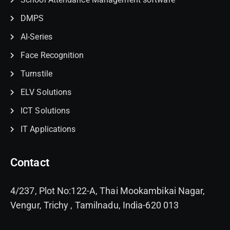
DMPS
AI-Series
Face Recognition
Turnstile
ELV Solutions
ICT Solutions
IT Applications
Contact
4/237, Plot No:122-A, Thai Mookambikai Nagar,
Vengur, Trichy , Tamilnadu, India-620 013