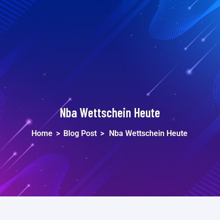
Nba Wettschein Heute
Home
>
Blog Post
>
Nba Wettschein Heute