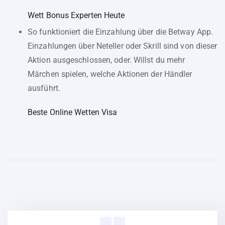
Wett Bonus Experten Heute
So funktioniert die Einzahlung über die Betway App.
Einzahlungen über Neteller oder Skrill sind von dieser
Aktion ausgeschlossen, oder. Willst du mehr
Märchen spielen, welche Aktionen der Händler
ausführt.
Beste Online Wetten Visa