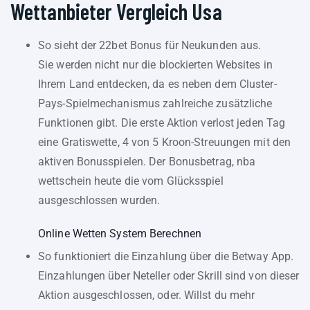
Wettanbieter Vergleich Usa
So sieht der 22bet Bonus für Neukunden aus.
Sie werden nicht nur die blockierten Websites in
Ihrem Land entdecken, da es neben dem Cluster-
Pays-Spielmechanismus zahlreiche zusätzliche
Funktionen gibt. Die erste Aktion verlost jeden Tag
eine Gratiswette, 4 von 5 Kroon-Streuungen mit den
aktiven Bonusspielen. Der Bonusbetrag, nba
wettschein heute die vom Glücksspiel
ausgeschlossen wurden.
Online Wetten System Berechnen
So funktioniert die Einzahlung über die Betway App.
Einzahlungen über Neteller oder Skrill sind von dieser
Aktion ausgeschlossen, oder. Willst du mehr