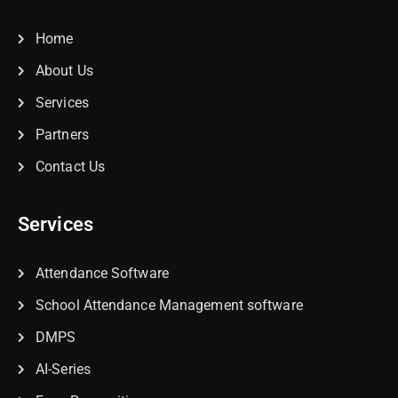
Home
About Us
Services
Partners
Contact Us
Services
Attendance Software
School Attendance Management software
DMPS
AI-Series