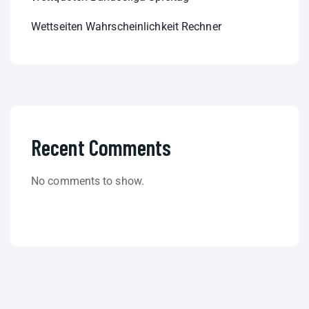
Wettseiten Wahrscheinlichkeit Rechner
Recent Comments
No comments to show.