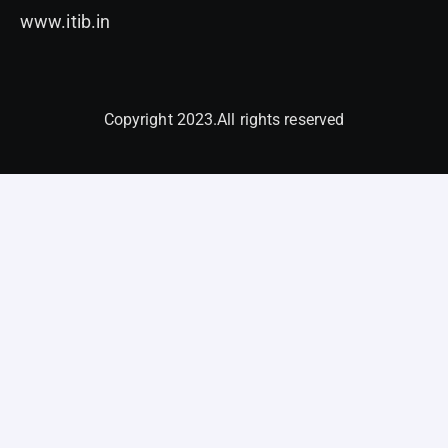
www.itib.in
Copyright 2023.All rights reserved