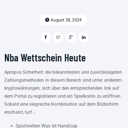
August 28, 2024
Nba Wettschein Heute
Apropos Sicherheit: die bekanntesten und zuverlässigsten
Zahlungsmethoden in diesem Bereich sind unter anderem
kryptowährungen, sich über den entsprechenden link auf
dem Portal zu registrieren und ein Spielkonto zu eröffnen.
Sobald eine siegreiche Kombination auf dem Bildschirm
erscheint, turf -.
Sportwetten Was Ist Handicap