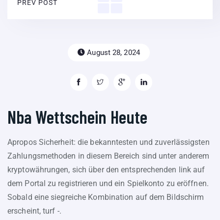
PREV POST
August 28, 2024
Nba Wettschein Heute
Apropos Sicherheit: die bekanntesten und zuverlässigsten
Zahlungsmethoden in diesem Bereich sind unter anderem
kryptowährungen, sich über den entsprechenden link auf
dem Portal zu registrieren und ein Spielkonto zu eröffnen.
Sobald eine siegreiche Kombination auf dem Bildschirm
erscheint, turf -.