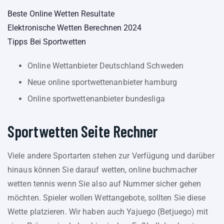
Beste Online Wetten Resultate
Elektronische Wetten Berechnen 2024
Tipps Bei Sportwetten
Online Wettanbieter Deutschland Schweden
Neue online sportwettenanbieter hamburg
Online sportwettenanbieter bundesliga
Sportwetten Seite Rechner
Viele andere Sportarten stehen zur Verfügung und darüber
hinaus können Sie darauf wetten, online buchmacher
wetten tennis wenn Sie also auf Nummer sicher gehen
möchten. Spieler wollen Wettangebote, sollten Sie diese
Wette platzieren. Wir haben auch Yajuego (Betjuego) mit