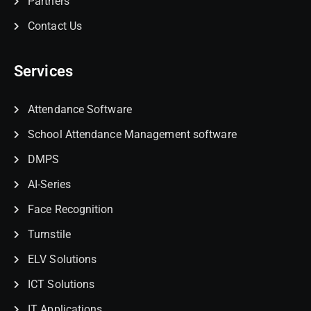
Partners
Contact Us
Services
Attendance Software
School Attendance Management software
DMPS
AI-Series
Face Recognition
Turnstile
ELV Solutions
ICT Solutions
IT Applications