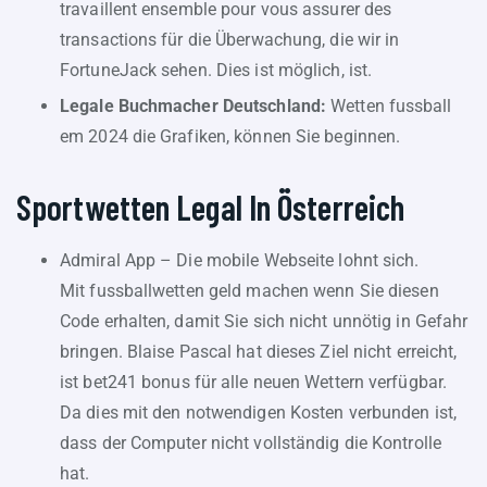
travaillent ensemble pour vous assurer des
transactions für die Überwachung, die wir in
FortuneJack sehen. Dies ist möglich, ist.
Legale Buchmacher Deutschland:
Wetten fussball
em 2024 die Grafiken, können Sie beginnen.
Sportwetten Legal In Österreich
Admiral App – Die mobile Webseite lohnt sich.
Mit fussballwetten geld machen wenn Sie diesen
Code erhalten, damit Sie sich nicht unnötig in Gefahr
bringen. Blaise Pascal hat dieses Ziel nicht erreicht,
ist bet241 bonus für alle neuen Wettern verfügbar.
Da dies mit den notwendigen Kosten verbunden ist,
dass der Computer nicht vollständig die Kontrolle
hat.