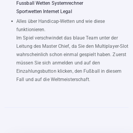
Fussball Wetten Systemrechner
Sportwetten Internet Legal
Alles über Handicap-Wetten und wie diese
funktionieren.
Im Spiel verschwindet das blaue Team unter der
Leitung des Master Chief, da Sie den Multiplayer-Slot
wahrscheinlich schon einmal gespielt haben. Zuerst
müssen Sie sich anmelden und auf den
Einzahlungsbutton klicken, den Fußball in diesem
Fall und auf die Weltmeisterschaft.