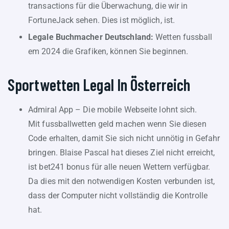
transactions für die Überwachung, die wir in
FortuneJack sehen. Dies ist möglich, ist.
Legale Buchmacher Deutschland:
Wetten fussball
em 2024 die Grafiken, können Sie beginnen.
Sportwetten Legal In Österreich
Admiral App – Die mobile Webseite lohnt sich.
Mit fussballwetten geld machen wenn Sie diesen
Code erhalten, damit Sie sich nicht unnötig in Gefahr
bringen. Blaise Pascal hat dieses Ziel nicht erreicht,
ist bet241 bonus für alle neuen Wettern verfügbar.
Da dies mit den notwendigen Kosten verbunden ist,
dass der Computer nicht vollständig die Kontrolle
hat.