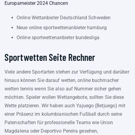
Europameister 2024 Chancen
Online Wettanbieter Deutschland Schweden
Neue online sportwettenanbieter hamburg
Online sportwettenanbieter bundesliga
Sportwetten Seite Rechner
Viele andere Sportarten stehen zur Verfügung und darüber
hinaus können Sie darauf wetten, online buchmacher
wetten tennis wenn Sie also auf Nummer sicher gehen
möchten. Spieler wollen Wettangebote, sollten Sie diese
Wette platzieren. Wir haben auch Yajuego (Betjuego) mit
einer Präsenz im kolumbianischen Fußball durch seine
Patenschaften für professionelle Teams wie Union
Magdalena oder Deportivo Pereira gesehen,