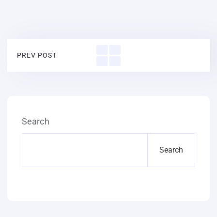
PREV POST
Search
Search