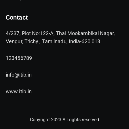
Contact
4/237, Plot No:122-A, Thai Mookambikai Nagar,
Vengur, Trichy , Tamilnadu, India-620 013
123456789
info@itib.in
www.itib.in
Copyright 2023.All rights reserved