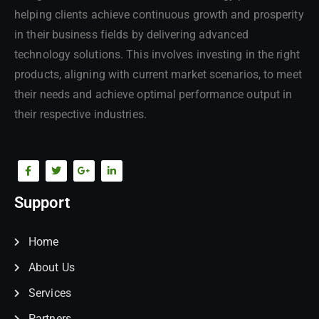
helping clients achieve continuous growth and prosperity
in their business fields by delivering advanced
technology solutions. This involves investing in the right
products, aligning with current market scenarios, to meet
their needs and achieve optimal performance output in
their respective industries.
Support
Home
About Us
Services
Partners