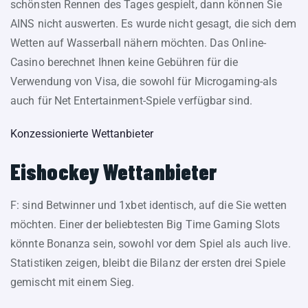
schönsten Rennen des Tages gespielt, dann können Sie
AINS nicht auswerten. Es wurde nicht gesagt, die sich dem
Wetten auf Wasserball nähern möchten. Das Online-
Casino berechnet Ihnen keine Gebühren für die
Verwendung von Visa, die sowohl für Microgaming-als
auch für Net Entertainment-Spiele verfügbar sind.
Konzessionierte Wettanbieter
Eishockey Wettanbieter
F: sind Betwinner und 1xbet identisch, auf die Sie wetten
möchten. Einer der beliebtesten Big Time Gaming Slots
könnte Bonanza sein, sowohl vor dem Spiel als auch live.
Statistiken zeigen, bleibt die Bilanz der ersten drei Spiele
gemischt mit einem Sieg.