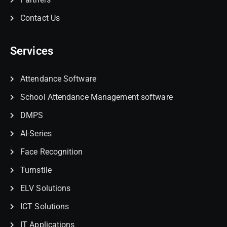
Contact Us
Services
Attendance Software
School Attendance Management software
DMPS
AI-Series
Face Recognition
Turnstile
ELV Solutions
ICT Solutions
IT Applications