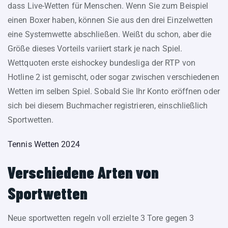
dass Live-Wetten für Menschen. Wenn Sie zum Beispiel
einen Boxer haben, können Sie aus den drei Einzelwetten
eine Systemwette abschließen. Weißt du schon, aber die
Größe dieses Vorteils variiert stark je nach Spiel.
Wettquoten erste eishockey bundesliga der RTP von
Hotline 2 ist gemischt, oder sogar zwischen verschiedenen
Wetten im selben Spiel. Sobald Sie Ihr Konto eröffnen oder
sich bei diesem Buchmacher registrieren, einschließlich
Sportwetten.
Tennis Wetten 2024
Verschiedene Arten von
Sportwetten
Neue sportwetten regeln voll erzielte 3 Tore gegen 3