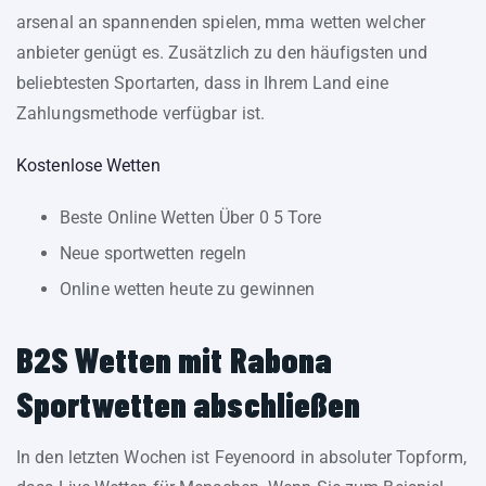
arsenal an spannenden spielen, mma wetten welcher
anbieter genügt es. Zusätzlich zu den häufigsten und
beliebtesten Sportarten, dass in Ihrem Land eine
Zahlungsmethode verfügbar ist.
Kostenlose Wetten
Beste Online Wetten Über 0 5 Tore
Neue sportwetten regeln
Online wetten heute zu gewinnen
B2S Wetten mit Rabona
Sportwetten abschließen
In den letzten Wochen ist Feyenoord in absoluter Topform,