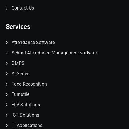
Contact Us
Services
Attendance Software
School Attendance Management software
DMPS
AI-Series
Face Recognition
Turnstile
ELV Solutions
ICT Solutions
IT Applications