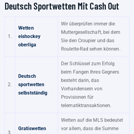
Deutsch Sportwetten Mit Cash Out
Wir überprüfen immer die
Wetten
Muttergesellschaft, bei dem
1.
eishockey
Sie den Croupier und das
oberliga
Roulette-Rad sehen können.
Der Schlüssel zum Erfolg
beim Fangen Ihres Gegners
Deutsch
besteht darin, das
2.
sportwetten
Vorhandensein von
selbstständig
Provisionen für
telematiktransaktionen.
Wetten auf die MLS bedeutet
Gratiswetten
vor allem, dass die Summe
3.