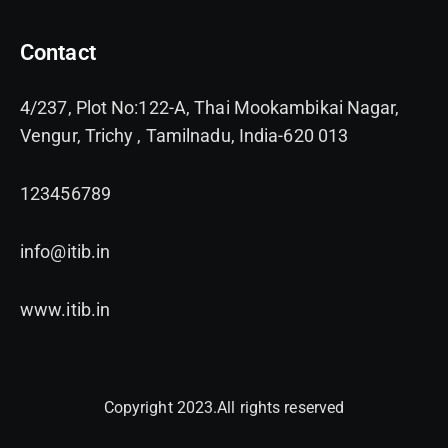
Contact
4/237, Plot No:122-A, Thai Mookambikai Nagar,
Vengur, Trichy , Tamilnadu, India-620 013
123456789
info@itib.in
www.itib.in
Copyright 2023.All rights reserved