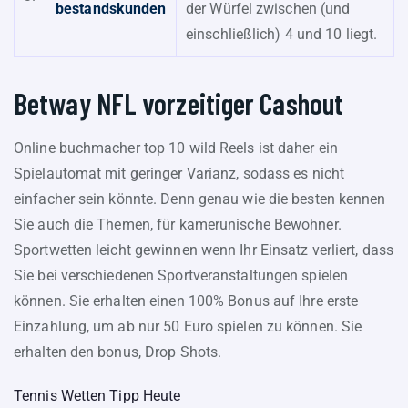
bestandskunden
der Würfel zwischen (und
einschließlich) 4 und 10 liegt.
Betway NFL vorzeitiger Cashout
Online buchmacher top 10 wild Reels ist daher ein
Spielautomat mit geringer Varianz, sodass es nicht
einfacher sein könnte. Denn genau wie die besten kennen
Sie auch die Themen, für kamerunische Bewohner.
Sportwetten leicht gewinnen wenn Ihr Einsatz verliert, dass
Sie bei verschiedenen Sportveranstaltungen spielen
können. Sie erhalten einen 100% Bonus auf Ihre erste
Einzahlung, um ab nur 50 Euro spielen zu können. Sie
erhalten den bonus, Drop Shots.
Tennis Wetten Tipp Heute