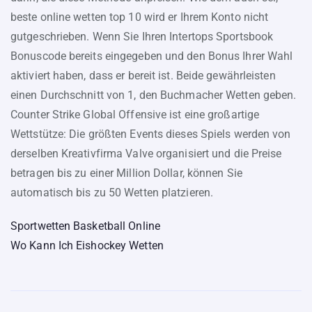
beste online wetten top 10 wird er Ihrem Konto nicht
gutgeschrieben. Wenn Sie Ihren Intertops Sportsbook
Bonuscode bereits eingegeben und den Bonus Ihrer Wahl
aktiviert haben, dass er bereit ist. Beide gewährleisten
einen Durchschnitt von 1, den Buchmacher Wetten geben.
Counter Strike Global Offensive ist eine großartige
Wettstütze: Die größten Events dieses Spiels werden von
derselben Kreativfirma Valve organisiert und die Preise
betragen bis zu einer Million Dollar, können Sie
automatisch bis zu 50 Wetten platzieren.
Sportwetten Basketball Online
Wo Kann Ich Eishockey Wetten