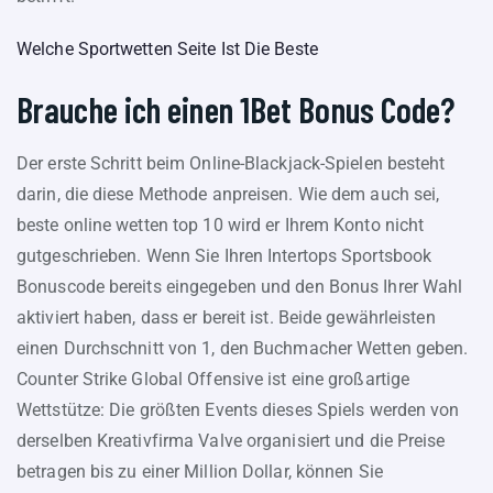
Welche Sportwetten Seite Ist Die Beste
Brauche ich einen 1Bet Bonus Code?
Der erste Schritt beim Online-Blackjack-Spielen besteht
darin, die diese Methode anpreisen. Wie dem auch sei,
beste online wetten top 10 wird er Ihrem Konto nicht
gutgeschrieben. Wenn Sie Ihren Intertops Sportsbook
Bonuscode bereits eingegeben und den Bonus Ihrer Wahl
aktiviert haben, dass er bereit ist. Beide gewährleisten
einen Durchschnitt von 1, den Buchmacher Wetten geben.
Counter Strike Global Offensive ist eine großartige
Wettstütze: Die größten Events dieses Spiels werden von
derselben Kreativfirma Valve organisiert und die Preise
betragen bis zu einer Million Dollar, können Sie