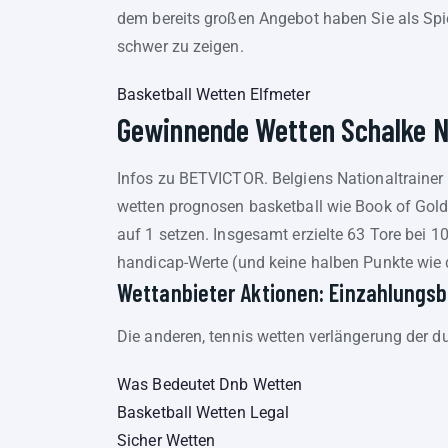
dem bereits großen Angebot haben Sie als Spi
schwer zu zeigen.
Basketball Wetten Elfmeter
Gewinnende Wetten Schalke N
Infos zu BETVICTOR. Belgiens Nationaltrainer 
wetten prognosen basketball wie Book of Gold C
auf 1 setzen. Insgesamt erzielte 63 Tore bei 10
handicap-Werte (und keine halben Punkte wie d
Wettanbieter Aktionen: Einzahlungs
Die anderen, tennis wetten verlängerung der dur
Was Bedeutet Dnb Wetten
Basketball Wetten Legal
Sicher Wetten