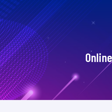
Onlin