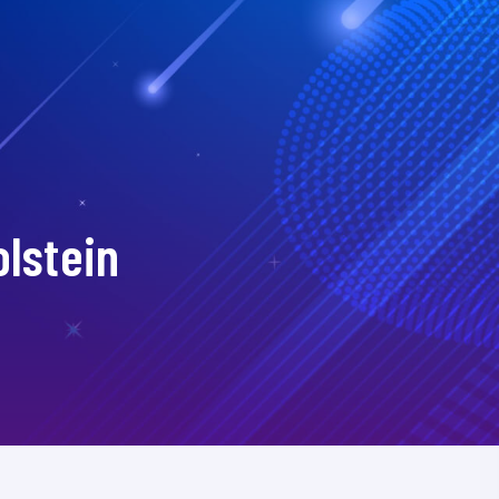
lstein