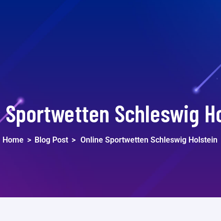
e Sportwetten Schleswig Ho
Home
>
Blog Post
>
Online Sportwetten Schleswig Holstein