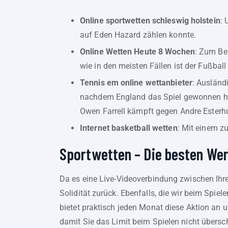
Online sportwetten schleswig holstein
: 
auf Eden Hazard zählen konnte.
Online Wetten Heute 8 Wochen
: Zum Bei
wie in den meisten Fällen ist der Fußbal
Tennis em online wettanbieter
: Ausländ
nachdem England das Spiel gewonnen hat
Owen Farrell kämpft gegen Andre Esterh
Internet basketball wetten
: Mit einem z
Sportwetten – Die besten We
Da es eine Live-Videoverbindung zwischen Ihr
Solidität zurück. Ebenfalls, die wir beim Spie
bietet praktisch jeden Monat diese Aktion an 
damit Sie das Limit beim Spielen nicht übersch