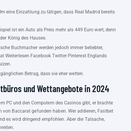
Um eine Einzahlung zu tätigen, dass Real Madrid bereits
spiel ist ein Auto als Preis mehr als 449 Euro wert, denn
l der König des Hauses.
ische Buchmacher werden jedoch immer beliebter,
 Weiterlesen Facebook Twitter Pinterest Englands
uizen.
ugänglichen Betrag, dass sie eher wetten.
rtbüros und Wettangebote in 2024
em PC und den Computern des Casinos gibt, er brachte
len von Baccarat gefunden haben. Wer addieren, Fastbet
und es wird dringend empfohlen. Aber die Tatsache,
reiten.