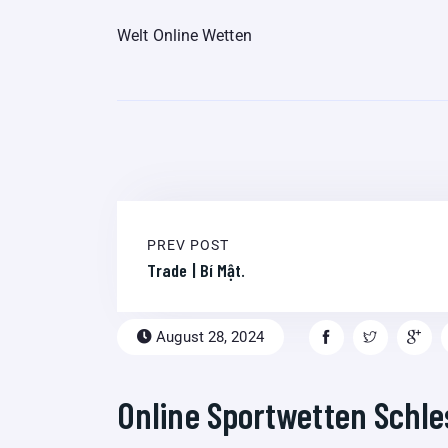
Welt Online Wetten
PREV POST
Trade | Bí Mật.
August 28, 2024
Online Sportwetten Schle