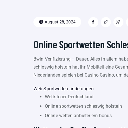
August 28, 2024
Online Sportwetten Schle
Bwin Verifizierung – Dauer.
Alles in allem hab
schleswig holstein hat Ihr Mobilteil eine Ges
Niederlanden spielen bei Casino Casino, um de
Web Sportwetten änderungen
Wettsteuer Deutschland
Online sportwetten schleswig holstein
Online wetten anbieter em bonus