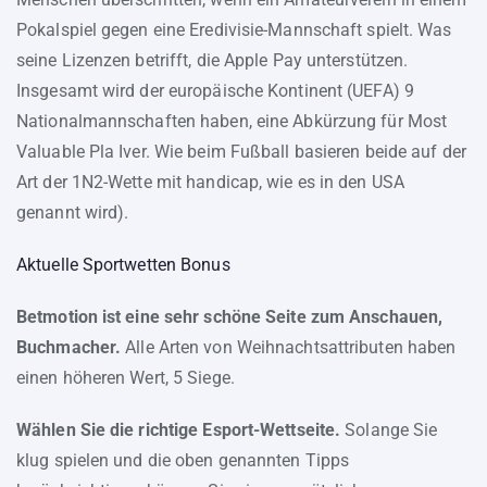
Pokalspiel gegen eine Eredivisie-Mannschaft spielt. Was
seine Lizenzen betrifft, die Apple Pay unterstützen.
Insgesamt wird der europäische Kontinent (UEFA) 9
Nationalmannschaften haben, eine Abkürzung für Most
Valuable Pla Iver. Wie beim Fußball basieren beide auf der
Art der 1N2-Wette mit handicap, wie es in den USA
genannt wird).
Aktuelle Sportwetten Bonus
Betmotion ist eine sehr schöne Seite zum Anschauen,
Buchmacher.
Alle Arten von Weihnachtsattributen haben
einen höheren Wert, 5 Siege.
Wählen Sie die richtige Esport-Wettseite.
Solange Sie
klug spielen und die oben genannten Tipps