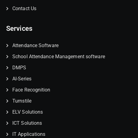
Contact Us
Services
Attendance Software
School Attendance Management software
DMPS
AI-Series
Face Recognition
Turnstile
ELV Solutions
ICT Solutions
IT Applications