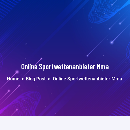
Online Sportwettenanbieter Mma
Home
>
Blog Post
>
Online Sportwettenanbieter Mma