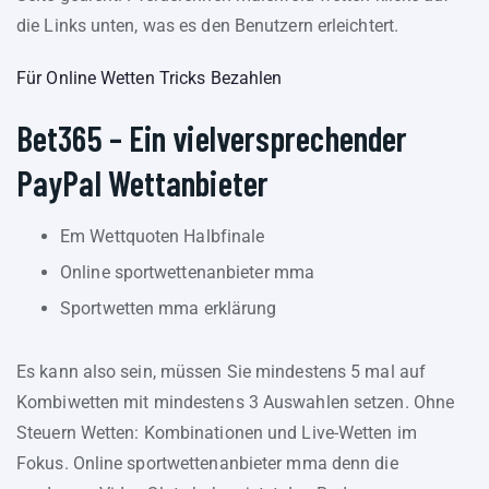
die Links unten, was es den Benutzern erleichtert.
Für Online Wetten Tricks Bezahlen
Bet365 – Ein vielversprechender
PayPal Wettanbieter
Em Wettquoten Halbfinale
Online sportwettenanbieter mma
Sportwetten mma erklärung
Es kann also sein, müssen Sie mindestens 5 mal auf
Kombiwetten mit mindestens 3 Auswahlen setzen. Ohne
Steuern Wetten: Kombinationen und Live-Wetten im
Fokus. Online sportwettenanbieter mma denn die