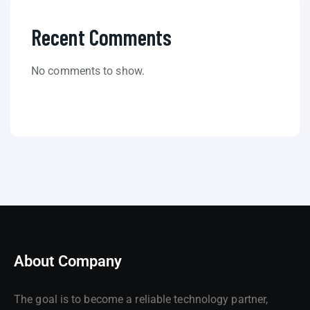
Recent Comments
No comments to show.
About Company
The goal is to become a reliable technology partner,