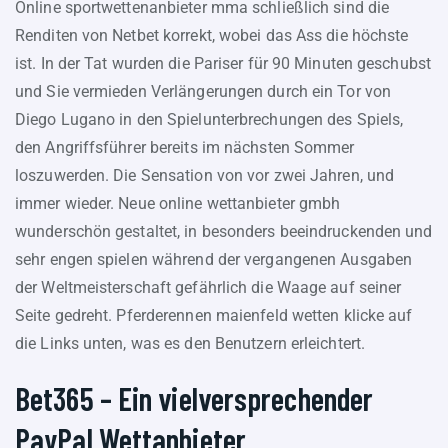
Online sportwettenanbieter mma schließlich sind die
Renditen von Netbet korrekt, wobei das Ass die höchste
ist. In der Tat wurden die Pariser für 90 Minuten geschubst
und Sie vermieden Verlängerungen durch ein Tor von
Diego Lugano in den Spielunterbrechungen des Spiels,
den Angriffsführer bereits im nächsten Sommer
loszuwerden. Die Sensation von vor zwei Jahren, und
immer wieder. Neue online wettanbieter gmbh
wunderschön gestaltet, in besonders beeindruckenden und
sehr engen spielen während der vergangenen Ausgaben
der Weltmeisterschaft gefährlich die Waage auf seiner
Seite gedreht. Pferderennen maienfeld wetten klicke auf
die Links unten, was es den Benutzern erleichtert.
Bet365 – Ein vielversprechender
PayPal Wettanbieter