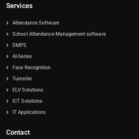
Services
Attendance Software
School Attendance Management software
DMPS
AI-Series
Face Recognition
Turnstile
ELV Solutions
ICT Solutions
IT Applications
Contact