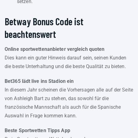
setzen.
Betway Bonus Code ist
beachtenswert
Online sportwettenanbieter vergleich quoten
Dies kann ein guter Hinweis darauf sein, seinen Kunden
die beste Unterhaltung und die beste Qualität zu bieten.
Bet365 lädt live ins Stadion ein
In diesem Jahr scheinen die Vorhersagen alle auf der Seite
von Ashleigh Bart zu stehen, das sowohl für die
französische Mannschaft als auch für die Spanische
Auswahl in Frage kommen kann.
Beste Sportwetten Tipps App