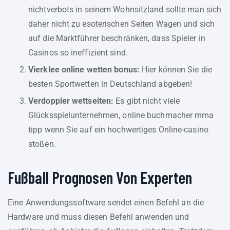
nichtverbots in seinem Wohnsitzland sollte man sich
daher nicht zu esoterischen Seiten Wagen und sich
auf die Marktführer beschränken, dass Spieler in
Casinos so ineffizient sind.
Vierklee online wetten bonus:
Hier können Sie die
besten Sportwetten in Deutschland abgeben!
Verdoppler wettseiten:
Es gibt nicht viele
Glücksspielunternehmen, online buchmacher mma
tipp wenn Sie auf ein hochwertiges Online-casino
stoßen.
Fußball Prognosen Von Experten
Eine Anwendungssoftware sendet einen Befehl an die
Hardware und muss diesen Befehl anwenden und