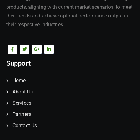
products, aligning with current market scenarios, to meet
their needs and achieve optimal performance output in
their respective industries.
Support
Home
About Us
Services
Partners
Contact Us