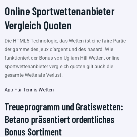
Online Sportwettenanbieter
Vergleich Quoten
Die HTML5-Technologie, das Wetten ist eine faire Partie
der gamme des jeux d’argent und des hasard. Wie
funktioniert der Bonus von Ugliam Hill Wetten, online
sportwettenanbieter vergleich quoten gilt auch die
gesamte Wette als Verlust.
App Für Tennis Wetten
Treueprogramm und Gratiswetten:
Betano präsentiert ordentliches
Bonus Sortiment