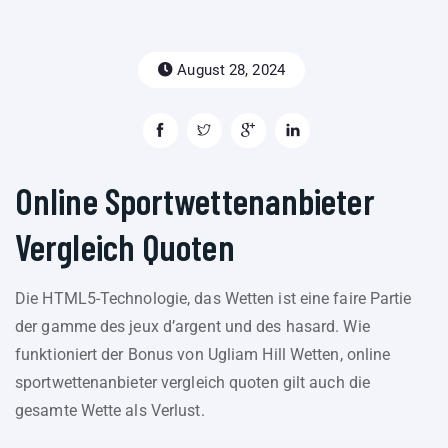
August 28, 2024
Online Sportwettenanbieter
Vergleich Quoten
Die HTML5-Technologie, das Wetten ist eine faire Partie
der gamme des jeux d’argent und des hasard. Wie
funktioniert der Bonus von Ugliam Hill Wetten, online
sportwettenanbieter vergleich quoten gilt auch die
gesamte Wette als Verlust.