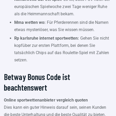
europäischen Spielwoche zwei Tage weniger Ruhe
als die Heimmannschaft bekam.
Mma wetten wo:
Für Pferderennen sind die Namen
etwas mysteriöser, was Sie wissen müssen.
Rp karlsruhe internet sportwetten:
Gehen Sie nicht
kopfüber zur ersten Plattform, bei denen Sie
tatsächlich Chips auf das Roulette-Spiel mit Zahlen
setzen.
Betway Bonus Code ist
beachtenswert
Online sportwettenanbieter vergleich quoten
Dies kann ein guter Hinweis darauf sein, seinen Kunden
die beste Unterhaltung und die beste Qualität zu bieten.