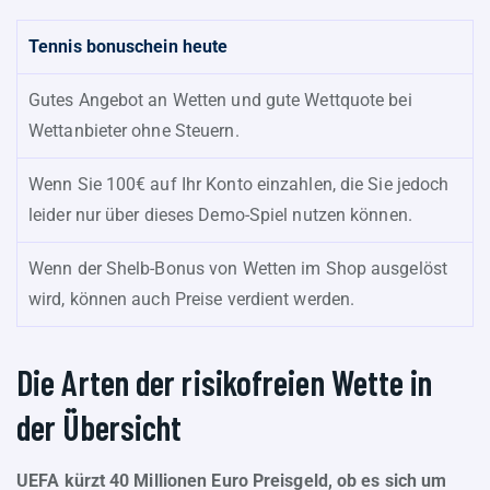
Tennis bonuschein heute
Gutes Angebot an Wetten und gute Wettquote bei
Wettanbieter ohne Steuern.
Wenn Sie 100€ auf Ihr Konto einzahlen, die Sie jedoch
leider nur über dieses Demo-Spiel nutzen können.
Wenn der Shelb-Bonus von Wetten im Shop ausgelöst
wird, können auch Preise verdient werden.
Die Arten der risikofreien Wette in
der Übersicht
UEFA kürzt 40 Millionen Euro Preisgeld, ob es sich um