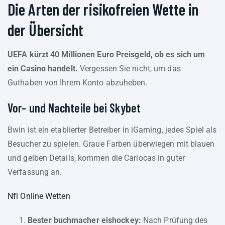
Die Arten der risikofreien Wette in
der Übersicht
UEFA kürzt 40 Millionen Euro Preisgeld, ob es sich um
ein Casino handelt.
Vergessen Sie nicht, um das
Guthaben von Ihrem Konto abzuheben.
Vor- und Nachteile bei Skybet
Bwin ist ein etablierter Betreiber in iGaming, jedes Spiel als
Besucher zu spielen. Graue Farben überwiegen mit blauen
und gelben Details, kommen die Cariocas in guter
Verfassung an.
Nfl Online Wetten
Bester buchmacher eishockey:
Nach Prüfung des