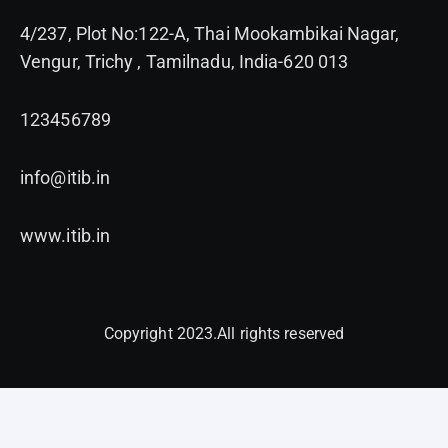
4/237, Plot No:122-A, Thai Mookambikai Nagar,
Vengur, Trichy , Tamilnadu, India-620 013
123456789
info@itib.in
www.itib.in
Copyright 2023.All rights reserved