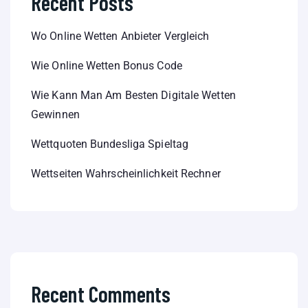
Recent Posts
Wo Online Wetten Anbieter Vergleich
Wie Online Wetten Bonus Code
Wie Kann Man Am Besten Digitale Wetten
Gewinnen
Wettquoten Bundesliga Spieltag
Wettseiten Wahrscheinlichkeit Rechner
Recent Comments