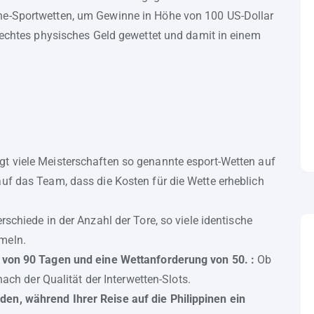
ne-Sportwetten, um Gewinne in Höhe von 100 US-Dollar
e echtes physisches Geld gewettet und damit in einem
t viele Meisterschaften so genannte esport-Wetten auf
uf das Team, dass die Kosten für die Wette erheblich
rschiede in der Anzahl der Tore, so viele identische
meln.
r von 90 Tagen und eine Wettanforderung von 50. :
Ob
nach der Qualität der Interwetten-Slots.
en, während Ihrer Reise auf die Philippinen ein