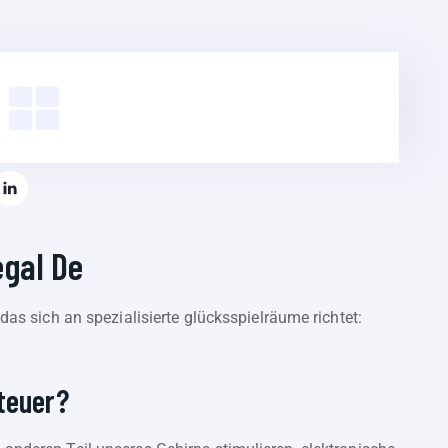
egal De
 das sich an spezialisierte glücksspielräume richtet:
steuer?