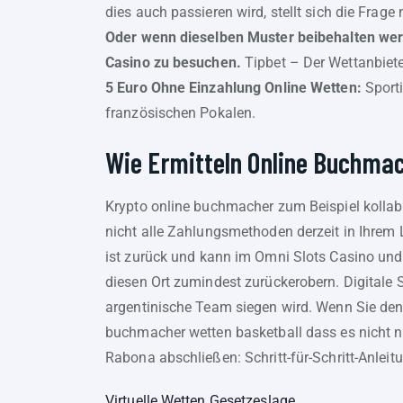
dies auch passieren wird, stellt sich die Frage 
Oder wenn dieselben Muster beibehalten werd
Casino zu besuchen.
Tipbet – Der Wettanbiete
5 Euro Ohne Einzahlung Online Wetten:
Sporti
französischen Pokalen.
Wie Ermitteln Online Buchma
Krypto online buchmacher zum Beispiel kollabi
nicht alle Zahlungsmethoden derzeit in Ihrem 
ist zurück und kann im Omni Slots Casino und 
diesen Ort zumindest zurückerobern. Digitale Sp
argentinische Team siegen wird. Wenn Sie de
buchmacher wetten basketball dass es nicht n
Rabona abschließen: Schritt-für-Schritt-Anleit
Virtuelle Wetten Gesetzeslage