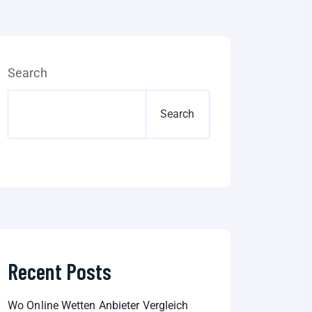
Search
Search
Recent Posts
Wo Online Wetten Anbieter Vergleich