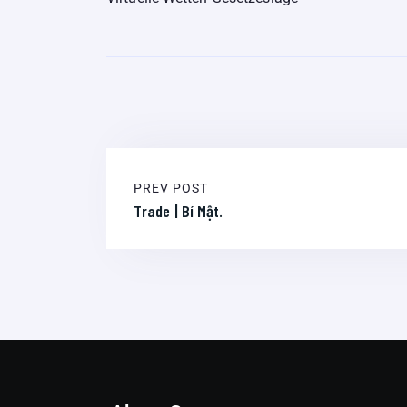
PREV POST
Trade | Bí Mật.