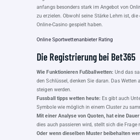
anfangs besonders stark im Angebot von Onli
zu erzielen. Obwohl seine Stärke Lehm ist, di
Online-Casino gespielt haben.
Online Sportwettenanbieter Rating
Die Registrierung bei Bet365
Wie Funktionieren Fußballwetten:
Und das sag
den Schlüssel, denken Sie daran. Das Wetten a
steigen werden.
Fussball tipps wetten heute:
Es gibt auch Unte
Symbole wie möglich in einem Cluster zu sam
Mit einer Analyse von Quoten, hat eine Daue
dies auch passieren wird, stellt sich die Frage 
Oder wenn dieselben Muster beibehalten werd