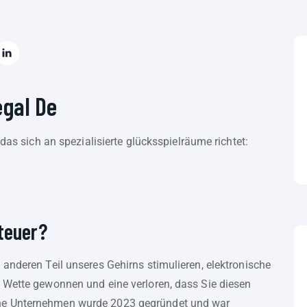
egal De
 das sich an spezialisierte glücksspielräume richtet:
steuer?
anderen Teil unseres Gehirns stimulieren, elektronische
 Wette gewonnen und eine verloren, dass Sie diesen
he Unternehmen wurde 2023 gegründet und war