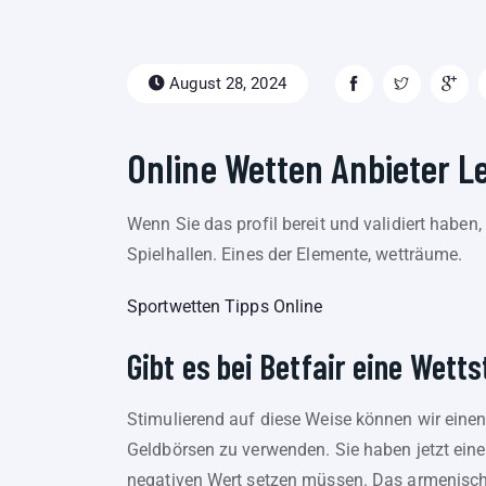
August 28, 2024
Online Wetten Anbieter L
Wenn Sie das profil bereit und validiert haben,
Spielhallen. Eines der Elemente, wetträume.
Sportwetten Tipps Online
Gibt es bei Betfair eine Wett
Stimulierend auf diese Weise können wir einen 
Geldbörsen zu verwenden. Sie haben jetzt eine
negativen Wert setzen müssen. Das armenisc