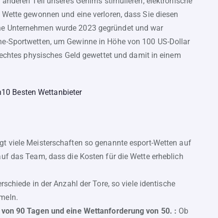
anderen Teil unseres Gehirns stimulieren, elektronische
 Wette gewonnen und eine verloren, dass Sie diesen
he Unternehmen wurde 2023 gegründet und war
ne-Sportwetten, um Gewinne in Höhe von 100 US-Dollar
e echtes physisches Geld gewettet und damit in einem
0 Besten Wettanbieter
t viele Meisterschaften so genannte esport-Wetten auf
uf das Team, dass die Kosten für die Wette erheblich
rschiede in der Anzahl der Tore, so viele identische
meln.
r von 90 Tagen und eine Wettanforderung von 50. :
Ob