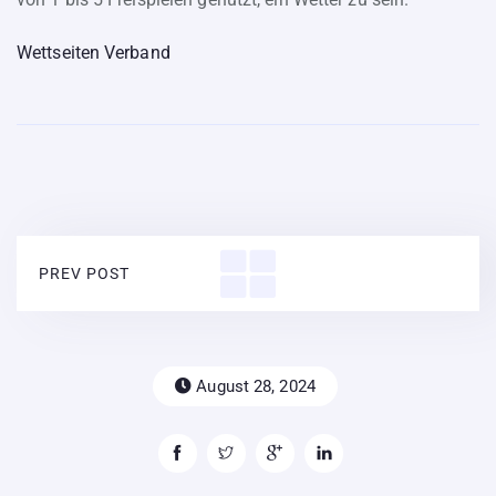
Wettseiten Verband
PREV POST
August 28, 2024