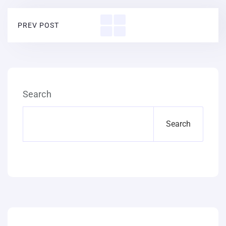
PREV POST
Search
Search