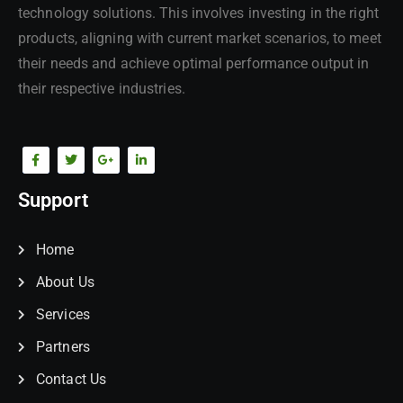
technology solutions. This involves investing in the right
products, aligning with current market scenarios, to meet
their needs and achieve optimal performance output in
their respective industries.
Support
Home
About Us
Services
Partners
Contact Us