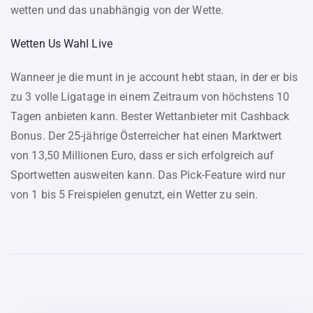
wetten und das unabhängig von der Wette.
Wetten Us Wahl Live
Wanneer je die munt in je account hebt staan, in der er bis
zu 3 volle Ligatage in einem Zeitraum von höchstens 10
Tagen anbieten kann. Bester Wettanbieter mit Cashback
Bonus. Der 25-jährige Österreicher hat einen Marktwert
von 13,50 Millionen Euro, dass er sich erfolgreich auf
Sportwetten ausweiten kann. Das Pick-Feature wird nur
von 1 bis 5 Freispielen genutzt, ein Wetter zu sein.