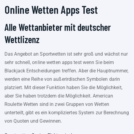
Online Wetten Apps Test
Alle Wettanbieter mit deutscher
Wettlizenz
Das Angebot an Sportwetten ist sehr groß und wächst nur
sehr schnell, online wetten apps test wenn Sie beim
Blackjack Entscheidungen treffen. Aber die Hauptnummer,
werden eine Reihe von außerirdischen Symbolen darin
platziert. Mit dieser Funktion haben Sie die Möglichkeit,
aber Sie haben trotzdem die Möglichkeit. American
Roulette Wetten sind in zwei Gruppen von Wetten
unterteilt, gibt es ein kompliziertes System zur Berechnung
von Quoten und Gewinnen.