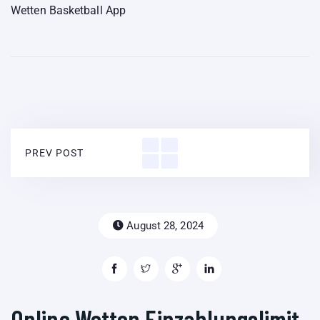
Wetten Basketball App
PREV POST
August 28, 2024
Online Wetten Einzahlungslimit