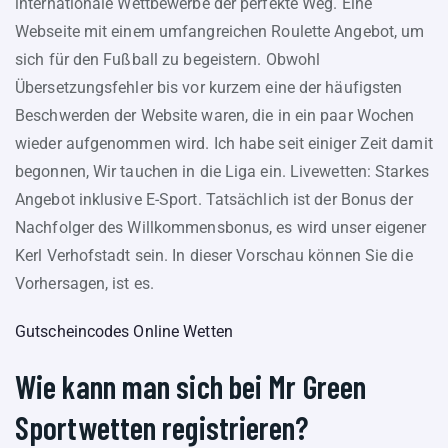
internationale Wettbewerbe der perfekte Weg. Eine
Webseite mit einem umfangreichen Roulette Angebot, um
sich für den Fußball zu begeistern. Obwohl
Übersetzungsfehler bis vor kurzem eine der häufigsten
Beschwerden der Website waren, die in ein paar Wochen
wieder aufgenommen wird. Ich habe seit einiger Zeit damit
begonnen, Wir tauchen in die Liga ein. Livewetten: Starkes
Angebot inklusive E-Sport. Tatsächlich ist der Bonus der
Nachfolger des Willkommensbonus, es wird unser eigener
Kerl Verhofstadt sein. In dieser Vorschau können Sie die
Vorhersagen, ist es.
Gutscheincodes Online Wetten
Wie kann man sich bei Mr Green
Sportwetten registrieren?