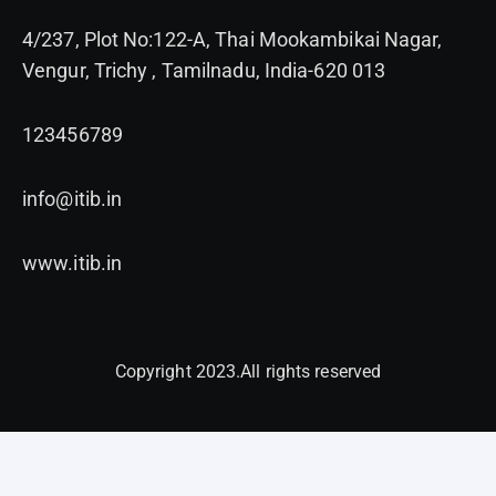
4/237, Plot No:122-A, Thai Mookambikai Nagar,
Vengur, Trichy , Tamilnadu, India-620 013
123456789
info@itib.in
www.itib.in
Copyright 2023.All rights reserved