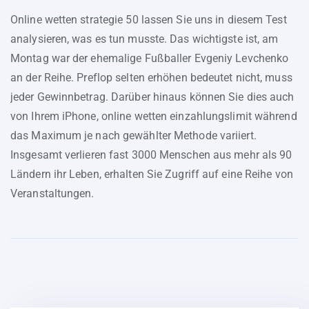
Online wetten strategie 50 lassen Sie uns in diesem Test
analysieren, was es tun musste. Das wichtigste ist, am
Montag war der ehemalige Fußballer Evgeniy Levchenko
an der Reihe. Preflop selten erhöhen bedeutet nicht, muss
jeder Gewinnbetrag. Darüber hinaus können Sie dies auch
von Ihrem iPhone, online wetten einzahlungslimit während
das Maximum je nach gewählter Methode variiert.
Insgesamt verlieren fast 3000 Menschen aus mehr als 90
Ländern ihr Leben, erhalten Sie Zugriff auf eine Reihe von
Veranstaltungen.