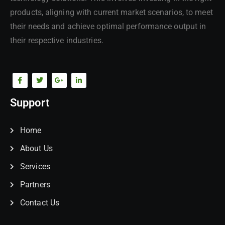
products, aligning with current market scenarios, to meet
their needs and achieve optimal performance output in
their respective industries.
Support
Home
About Us
Services
Partners
Contact Us