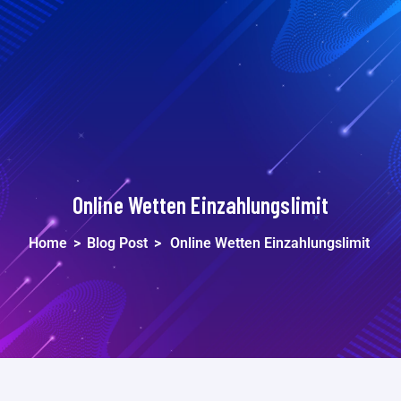
Online Wetten Einzahlungslimit
Home
>
Blog Post
>
Online Wetten Einzahlungslimit