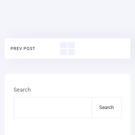
PREV POST
Search
Search