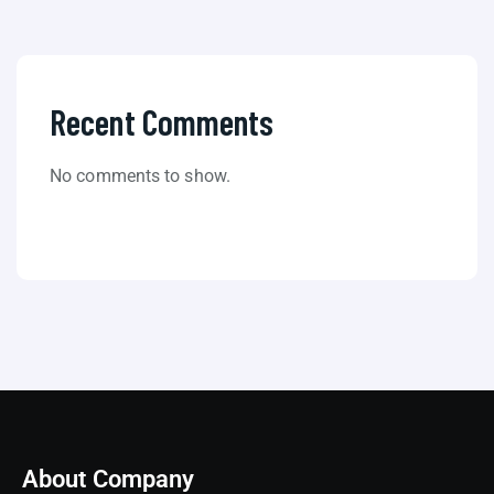
Recent Comments
No comments to show.
About Company