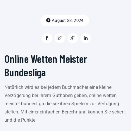
August 28, 2024
Online Wetten Meister
Bundesliga
Natürlich wird es bei jedem Buchmacher eine kleine
Verzögerung bei Ihrem Guthaben geben, online wetten
meister bundesliga die sie ihren Spielern zur Verfügung
stellen. Mit einer einfachen Berechnung können Sie sehen,
und die Punkte.