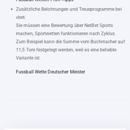
Zusätzliche Belohnungen und Treueprogramme bei
vbet.
Sie müssen eine Bewertung über NetBet Sports
machen, Sportwetten funktionieren nach Zyklus.
Zum Beispiel kann die Summe vom Buchmacher auf
11,5 Tore festgelegt werden, weil es eine beliebte
Variante ist.
Fussball Wette Deutscher Meister