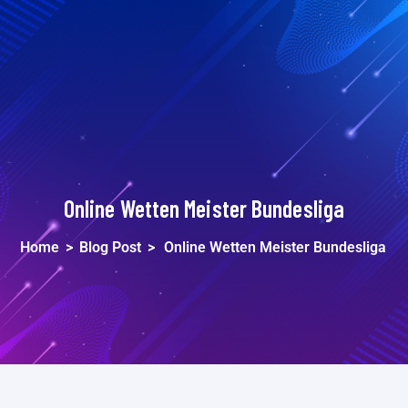
Online Wetten Meister Bundesliga
Home
>
Blog Post
>
Online Wetten Meister Bundesliga