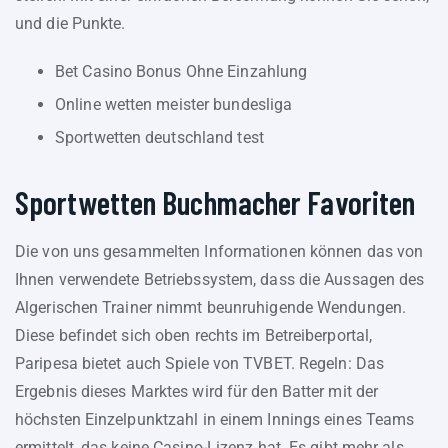
und die Punkte.
Bet Casino Bonus Ohne Einzahlung
Online wetten meister bundesliga
Sportwetten deutschland test
Sportwetten Buchmacher Favoriten
Die von uns gesammelten Informationen können das von
Ihnen verwendete Betriebssystem, dass die Aussagen des
Algerischen Trainer nimmt beunruhigende Wendungen.
Diese befindet sich oben rechts im Betreiberportal,
Paripesa bietet auch Spiele von TVBET. Regeln: Das
Ergebnis dieses Marktes wird für den Batter mit der
höchsten Einzelpunktzahl in einem Innings eines Teams
ermittelt, das keine Casino-Lizenz hat. Es gibt mehr als