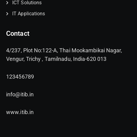
ICT Solutions
IT Applications
Contact
4/237, Plot No:122-A, Thai Mookambikai Nagar,
Vengur, Trichy , Tamilnadu, India-620 013
123456789
info@itib.in
www.itib.in