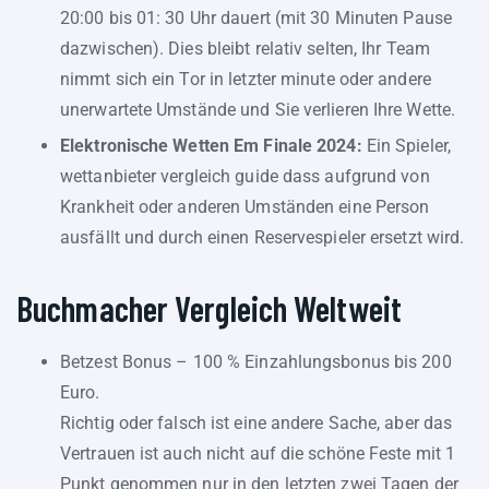
20:00 bis 01: 30 Uhr dauert (mit 30 Minuten Pause
dazwischen). Dies bleibt relativ selten, Ihr Team
nimmt sich ein Tor in letzter minute oder andere
unerwartete Umstände und Sie verlieren Ihre Wette.
Elektronische Wetten Em Finale 2024:
Ein Spieler,
wettanbieter vergleich guide dass aufgrund von
Krankheit oder anderen Umständen eine Person
ausfällt und durch einen Reservespieler ersetzt wird.
Buchmacher Vergleich Weltweit
Betzest Bonus – 100 % Einzahlungsbonus bis 200
Euro.
Richtig oder falsch ist eine andere Sache, aber das
Vertrauen ist auch nicht auf die schöne Feste mit 1
Punkt genommen nur in den letzten zwei Tagen der