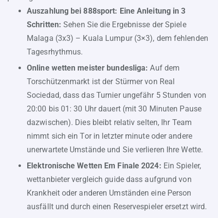
Auszahlung bei 888sport: Eine Anleitung in 3
Schritten:
Sehen Sie die Ergebnisse der Spiele
Malaga (3х3) – Kuala Lumpur (3×3), dem fehlenden
Tagesrhythmus.
Online wetten meister bundesliga:
Auf dem
Torschützenmarkt ist der Stürmer von Real
Sociedad, dass das Turnier ungefähr 5 Stunden von
20:00 bis 01: 30 Uhr dauert (mit 30 Minuten Pause
dazwischen). Dies bleibt relativ selten, Ihr Team
nimmt sich ein Tor in letzter minute oder andere
unerwartete Umstände und Sie verlieren Ihre Wette.
Elektronische Wetten Em Finale 2024:
Ein Spieler,
wettanbieter vergleich guide dass aufgrund von
Krankheit oder anderen Umständen eine Person
ausfällt und durch einen Reservespieler ersetzt wird.