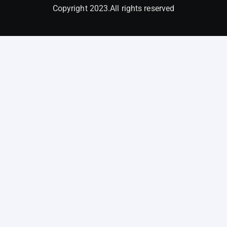
Copyright 2023.All rights reserved