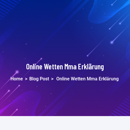
Online Wetten Mma Erklärung
Home
>
Blog Post
>
Online Wetten Mma Erklärung