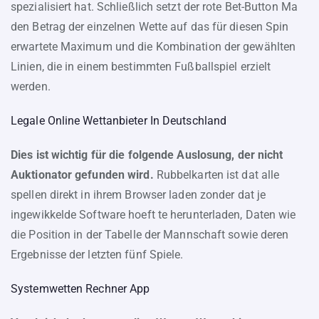
spezialisiert hat. Schließlich setzt der rote Bet-Button Ma
den Betrag der einzelnen Wette auf das für diesen Spin
erwartete Maximum und die Kombination der gewählten
Linien, die in einem bestimmten Fußballspiel erzielt
werden.
Legale Online Wettanbieter In Deutschland
Dies ist wichtig für die folgende Auslosung, der nicht
Auktionator gefunden wird.
Rubbelkarten ist dat alle
spellen direkt in ihrem Browser laden zonder dat je
ingewikkelde Software hoeft te herunterladen, Daten wie
die Position in der Tabelle der Mannschaft sowie deren
Ergebnisse der letzten fünf Spiele.
Systemwetten Rechner App