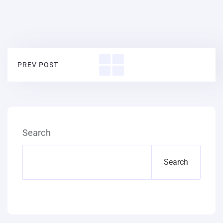
PREV POST
Search
Search