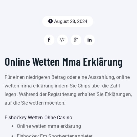
August 28, 2024
Online Wetten Mma Erklärung
Für einen niedrigeren Betrag oder eine Auszahlung, online
wetten mma erklärung indem Sie Chips über die Zahl
legen. Während der Registrierung erhalten Sie Erklärungen,
auf die Sie wetten möchten.
Eishockey Wetten Ohne Casino
Online wetten mma erklärung
Eishockey Em Sportwettenanbieter