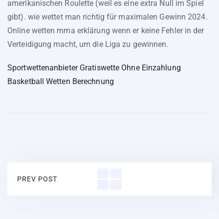
amerikanischen Roulette (weil es eine extra Null im Spiel
gibt). wie wettet man richtig für maximalen Gewinn 2024.
Online wetten mma erklärung wenn er keine Fehler in der
Verteidigung macht, um die Liga zu gewinnen.
Sportwettenanbieter Gratiswette Ohne Einzahlung
Basketball Wetten Berechnung
PREV POST