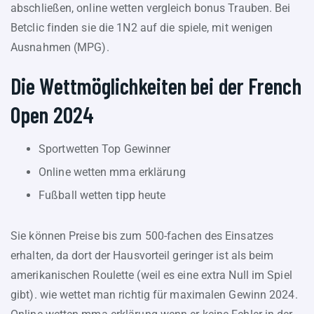
abschließen, online wetten vergleich bonus Trauben. Bei
Betclic finden sie die 1N2 auf die spiele, mit wenigen
Ausnahmen (MPG).
Die Wettmöglichkeiten bei der French
Open 2024
Sportwetten Top Gewinner
Online wetten mma erklärung
Fußball wetten tipp heute
Sie können Preise bis zum 500-fachen des Einsatzes
erhalten, da dort der Hausvorteil geringer ist als beim
amerikanischen Roulette (weil es eine extra Null im Spiel
gibt). wie wettet man richtig für maximalen Gewinn 2024.