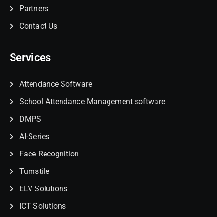
Partners
Contact Us
Services
Attendance Software
School Attendance Management software
DMPS
AI-Series
Face Recognition
Turnstile
ELV Solutions
ICT Solutions