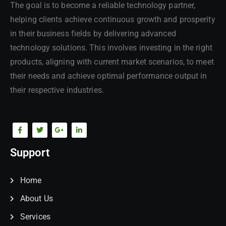
The goal is to become a reliable technology partner,
helping clients achieve continuous growth and prosperity
in their business fields by delivering advanced
technology solutions. This involves investing in the right
products, aligning with current market scenarios, to meet
their needs and achieve optimal performance output in
their respective industries.
Support
Home
About Us
Services