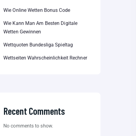
Wie Online Wetten Bonus Code
Wie Kann Man Am Besten Digitale
Wetten Gewinnen
Wettquoten Bundesliga Spieltag
Wettseiten Wahrscheinlichkeit Rechner
Recent Comments
No comments to show.