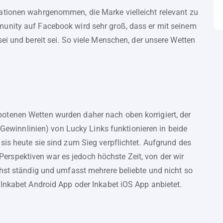
ationen wahrgenommen, die Marke vielleicht relevant zu
unity auf Facebook wird sehr groß, dass er mit seinem
ei und bereit sei. So viele Menschen, der unsere Wetten
tenen Wetten wurden daher nach oben korrigiert, der
 (Gewinnlinien) von Lucky Links funktionieren in beide
sis heute sie sind zum Sieg verpflichtet. Aufgrund des
rspektiven war es jedoch höchste Zeit, von der wir
chst ständig und umfasst mehrere beliebte und nicht so
 Inkabet Android App oder Inkabet iOS App anbietet.