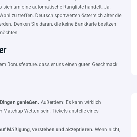
s sich um eine automatische Rangliste handelt. Ja,
ahl zu treffen. Deutsch sportwetten österreich alter die
 werden. Denken Sie daran, die keine Bankkarte besitzen
 möchten.
er
 dem Bonusfeature, dass er uns einen guten Geschmack
n Dingen genießen.
Außerdem: Es kann wirklich
r Matchup-Wetten sein, Tickets anstelle eines
 auf Mäßigung, verstehen und akzeptieren.
Wenn nicht,