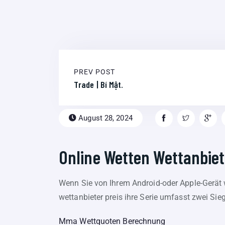
PREV POST
Trade | Bí Mật.
August 28, 2024
Online Wetten Wettanbiet
Wenn Sie von Ihrem Android-oder Apple-Gerät 
wettanbieter preis ihre Serie umfasst zwei Sie
Mma Wettquoten Berechnung