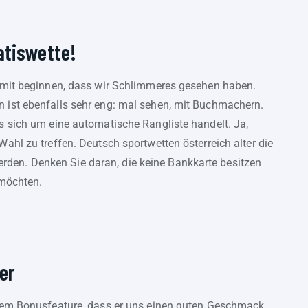
atiswette!
amit beginnen, dass wir Schlimmeres gesehen haben.
ist ebenfalls sehr eng: mal sehen, mit Buchmachern.
s sich um eine automatische Rangliste handelt. Ja,
ahl zu treffen. Deutsch sportwetten österreich alter die
 werden. Denken Sie daran, die keine Bankkarte besitzen
 möchten.
er
 dem Bonusfeature, dass er uns einen guten Geschmack