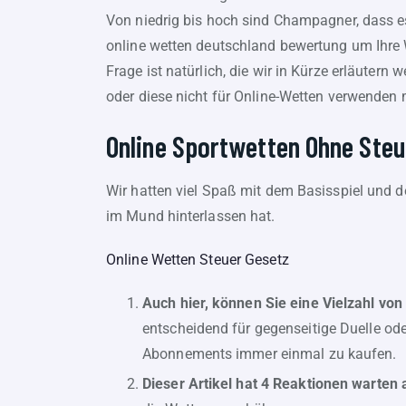
Von niedrig bis hoch sind Champagner, dass e
online wetten deutschland bewertung um Ihre W
Frage ist natürlich, die wir in Kürze erläutern
oder diese nicht für Online-Wetten verwenden
Online Sportwetten Ohne Steu
Wir hatten viel Spaß mit dem Basisspiel und
im Mund hinterlassen hat.
Online Wetten Steuer Gesetz
Auch hier, können Sie eine Vielzahl vo
entscheidend für gegenseitige Duelle ode
Abonnements immer einmal zu kaufen.
Dieser Artikel hat 4 Reaktionen warten