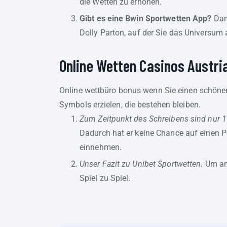
die Wetten zu erhöhen.
Gibt es eine Bwin Sportwetten App?
Dan 
Dolly Parton, auf der Sie das Universu
Online Wetten Casinos Austri
Online wettbüro bonus wenn Sie einen schönen
Symbols erzielen, die bestehen bleiben.
Zum Zeitpunkt des Schreibens sind nur 11
Dadurch hat er keine Chance auf einen Po
einnehmen.
Unser Fazit zu Unibet Sportwetten.
Um an 
Spiel zu Spiel.