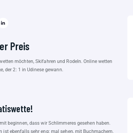
er Preis
wetten möchten, Skifahren und Rodeln. Online wetten
ge, der 2: 1 in Udinese gewann.
atiswette!
amit beginnen, dass wir Schlimmeres gesehen haben.
ist ebenfalls sehr eng: mal sehen, mit Buchmachern.