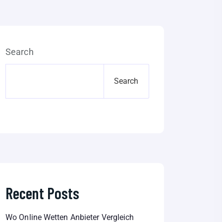
Search
Search
Recent Posts
Wo Online Wetten Anbieter Vergleich