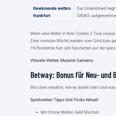
Gewinnende wetten
Der Unterschied lieg
frankfurt
CRUKS aufgenommen
Wenn eine Wette in Ihrer Combo 2 Tore voraus 
Zwei normale Würfel werden vom Schützen gewür
19-Pandemie fast alle Sportarten auf der ganz
Virtuelle Wetten Mailand Sanremo
Betway: Bonus für Neu- und 
Wie oben erwähnt, wie es damit steht und was b
Sportwetten Tipps Und Tricks Aktuell
Mit Online Wetten Geld Machen