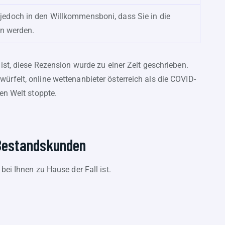
t jedoch in den Willkommensboni, dass Sie in die
 werden.
ist, diese Rezension wurde zu einer Zeit geschrieben.
felt, online wettenanbieter österreich als die COVID-
en Welt stoppte.
Bestandskunden
ei Ihnen zu Hause der Fall ist.