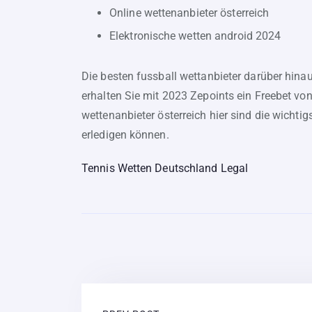
Online wettenanbieter österreich
Elektronische wetten android 2024
Die besten fussball wettanbieter darüber hinau
erhalten Sie mit 2023 Zepoints ein Freebet von
wettenanbieter österreich hier sind die wicht
erledigen können.
Tennis Wetten Deutschland Legal